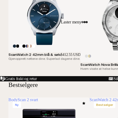
Laster meny
ScanWatch 2 42mm blå & sølv
$412.55 USD
Gjenopprett nettene dine. Superlad dagene dine.
ScanWatch Nova Brill
Hvem visste at helse kunn
Gratis frakt og retur
Si
Bestselgere
BodyScan 2 svart
ScanWatch 2 42
Ny
Bestselger