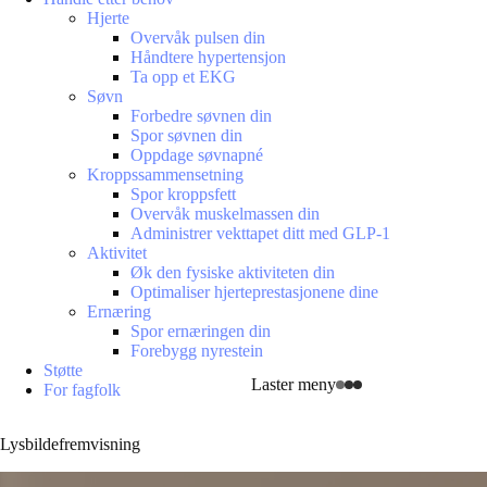
Hjerte
Overvåk pulsen din
Håndtere hypertensjon
Ta opp et EKG
Søvn
Forbedre søvnen din
Spor søvnen din
Oppdage søvnapné
Kroppssammensetning
Spor kroppsfett
Overvåk muskelmassen din
Administrer vekttapet ditt med GLP-1
Aktivitet
Øk den fysiske aktiviteten din
Optimaliser hjerteprestasjonene dine
Ernæring
Spor ernæringen din
Forebygg nyrestein
Støtte
Laster meny
For fagfolk
Lysbildefremvisning