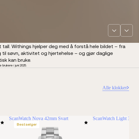
 tall. Withings hjelper deg med å forstå hele bildet – fra
l søvn, aktivitet og hjertehelse – og gjør daglige
tisk kan bruke.
brukere i juni 2025.
Alle klokker
ScanWatch Nova 42mm Svart
ScanWatch Light 37mm
Bestselger