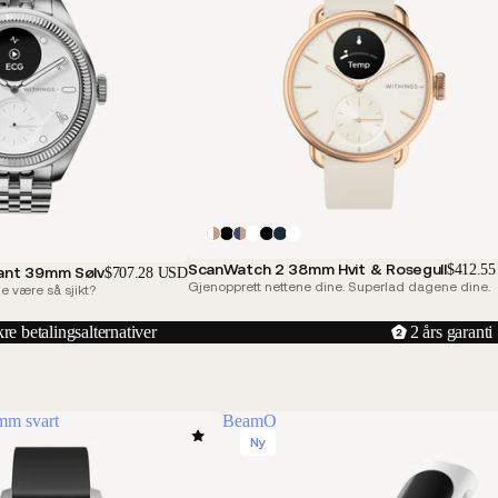
ScanWatch 2 38mm Hvit & Rosegull
$412.5
iant 39mm Sølv
$707.28 USD
Gjenopprett nettene dine. Superlad dagene dine.
e være så sjikt?
kre betalingsalternativer
2 års garanti
mm svart
BeamO
Ny