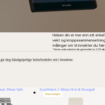
Helsen din er mer enn ett enkelt
vekt og kroppssammensetning ti
målinger om til innsikter du fak
*Denne undersøkelsen ble gjennomført av 3 274 ulike 
gir deg håndgripelige helsefordeler rett i hendene.
iant 39mm Sølv
ScanWatch 2 38mm Hvit & Rosegull
Bestselger