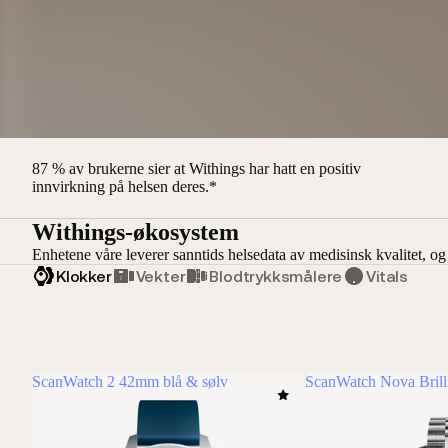
87 % av brukerne sier at Withings har hatt en positiv
innvirkning på helsen deres.*
Withings-økosystem
Enhetene våre leverer sanntids helsedata av medisinsk kvalitet, og 
Klokker
Vekter
Blodtrykksmålere
Vitals
ScanWatch 2 42mm blå & sølv
ScanWatch Nova Brill