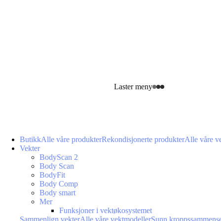
Laster meny
Butikk
Alle våre produkter
Rekondisjonerte produkter
Alle våre v
Vekter
BodyScan 2
Body Scan
BodyFit
Body Comp
Body smart
Mer
Funksjoner i vektøkosystemet
Sammenlign vekter
Alle våre vektmodeller
Sunn kroppssammense