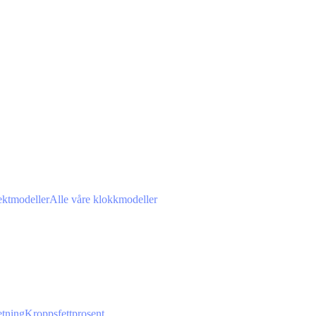
ektmodeller
Alle våre klokkmodeller
tning
Kroppsfettprosent