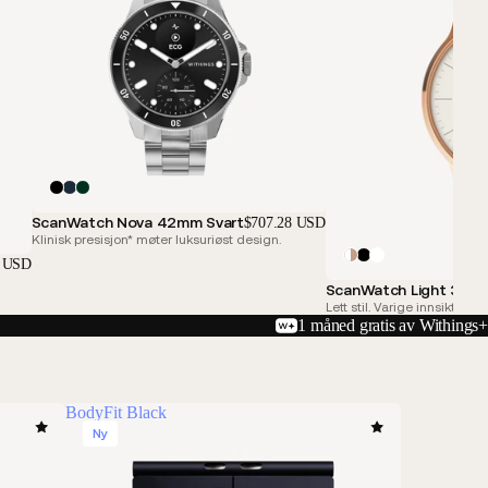
ScanWatch Nova 42mm Svart
$707.28 USD
Klinisk presisjon* møter luksuriøst design.
5 USD
ScanWatch Light 37mm
Lett stil. Varige innsikter.
1 måned gratis av Withings+
BodyFit Black
Ny