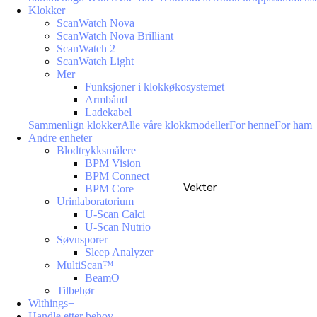
Klokker
ScanWatch Nova
ScanWatch Nova Brilliant
ScanWatch 2
ScanWatch Light
Mer
Funksjoner i klokkøkosystemet
Armbånd
Ladekabel
Sammenlign klokker
Alle våre klokkmodeller
For henne
For ham
Andre enheter
Blodtrykksmålere
BPM Vision
BPM Connect
Vekter
BPM Core
Urinlaboratorium
U-Scan Calci
U-Scan Nutrio
Søvnsporer
Sleep Analyzer
MultiScan™
BeamO
Tilbehør
Withings+
Handle etter behov