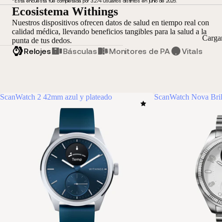
*Esta encuesta fue completada por 3.274 usuarios distintos en junio de 2025.
Ecosistema Withings
Nuestros dispositivos ofrecen datos de salud en tiempo real con
calidad médica, llevando beneficios tangibles para la salud a la
Carga
punta de tus dedos.
Relojes
Básculas
Monitores de PA
Vitals
ScanWatch 2 42mm azul y plateado
ScanWatch Nova Bril