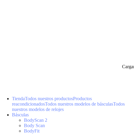
Carga
Tienda
Todos nuestros productos
Productos
reacondicionados
Todos nuestros modelos de básculas
Todos
nuestros modelos de relojes
Básculas
BodyScan 2
Body Scan
BodyFit