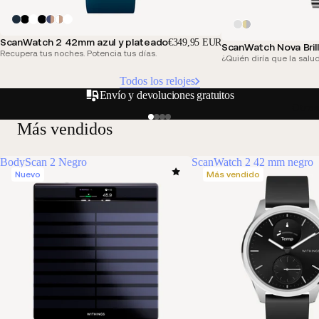
ScanWatch 2 42mm azul y plateado
€349,95 EUR
ScanWatch Nova Bril
Recupera tus noches. Potencia tus días.
¿Quién diría que la salu
Todos los relojes
Envío y devoluciones gratuitos
Otros
Más vendidos
BodyScan 2 Negro
ScanWatch 2 42 mm negro
Nuevo
Más vendido