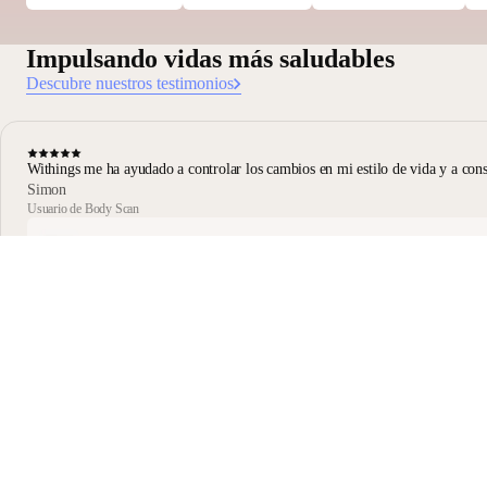
Impulsando vidas más saludables
Descubre nuestros testimonios
Withings me ha ayudado a controlar los cambios en mi estilo de vida y a con
Simon
Usuario de Body Scan
Body Scan negro
Mantente informado
Recibe primero nuestras últimas noticias, consejos de salud y
novedades.
Email
Facebook
Instagram
Youtube
Tiktok
Twitter