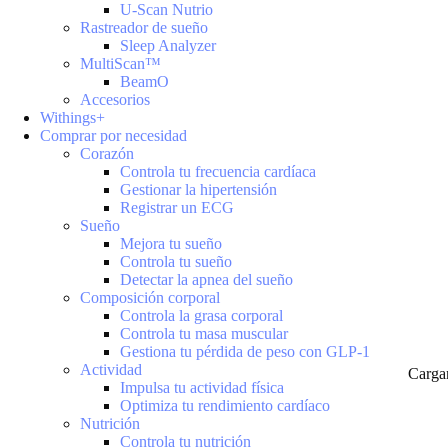
U-Scan Nutrio
Rastreador de sueño
Sleep Analyzer
MultiScan™
BeamO
Accesorios
Withings+
Comprar por necesidad
Corazón
Controla tu frecuencia cardíaca
Gestionar la hipertensión
Registrar un ECG
Sueño
Mejora tu sueño
Controla tu sueño
Detectar la apnea del sueño
Composición corporal
Controla la grasa corporal
Controla tu masa muscular
Gestiona tu pérdida de peso con GLP-1
Actividad
Carga
Impulsa tu actividad física
Optimiza tu rendimiento cardíaco
Nutrición
Controla tu nutrición