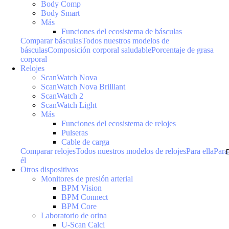
Body Comp
Body Smart
Más
Funciones del ecosistema de básculas
Comparar básculas
Todos nuestros modelos de
básculas
Composición corporal saludable
Porcentaje de grasa
corporal
Relojes
ScanWatch Nova
ScanWatch Nova Brilliant
ScanWatch 2
ScanWatch Light
Más
Funciones del ecosistema de relojes
Pulseras
Cable de carga
Comparar relojes
Todos nuestros modelos de relojes
Para ella
Para
él
Otros dispositivos
Monitores de presión arterial
BPM Vision
BPM Connect
BPM Core
Laboratorio de orina
U-Scan Calci