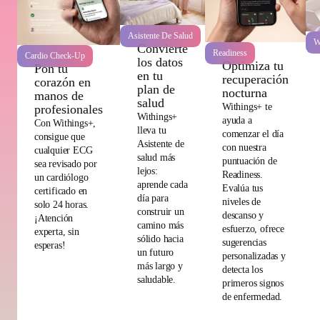
Asistente De Salud
W
Convierte
Readiness
Cardio Check-Up
los datos
Optimiza tu
Pon tu
en tu
recuperación
corazón en
plan de
nocturna
manos de
salud
Withings+ te
profesionales
Withings+
ayuda a
Con Withings+,
lleva tu
comenzar el día
consigue que
Asistente de
con nuestra
cualquier ECG
salud más
puntuación de
sea revisado por
lejos:
Readiness.
un cardiólogo
aprende cada
Evalúa tus
certificado en
día para
niveles de
solo 24 horas.
construir un
descanso y
¡Atención
camino más
esfuerzo, ofrece
experta, sin
sólido hacia
sugerencias
esperas!
un futuro
personalizadas y
más largo y
detecta los
saludable.
primeros signos
de enfermedad.