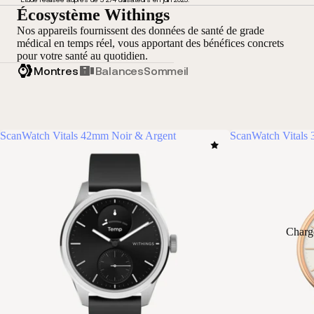
Écosystème Withings
Nos appareils fournissent des données de santé de grade
médical en temps réel, vous apportant des bénéfices concrets
pour votre santé au quotidien.
Montres
Balances
Sommeil
ScanWatch Vitals 42mm Noir & Argent
ScanWatch Vitals
Charg