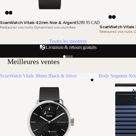
ScanWatch Vitals 42mm Noir & Argent
$289.95 CAD
ScanWatch Vitals
Restaurez vos nuits. Dynamisez vos journées.
Restaurez vos nuits. 
Toutes les montres
Options de paiement sécurisé
Meilleures ventes
ScanWatch Vitals 38mm Black & Silver
Body Segment Noi
Au