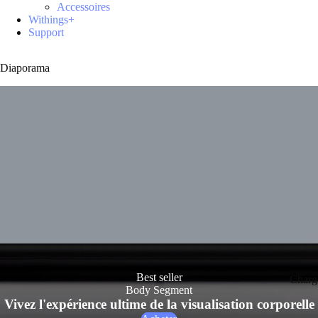
Accessoires
Withings+
Support
Diaporama
Best seller
Charg
Body Segment
Vivez l'expérience ultime de la visualisation corporelle