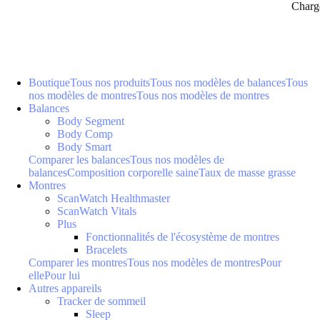
Charg
Boutique
Tous nos produits
Tous nos modèles de balances
Tous
nos modèles de montres
Tous nos modèles de montres
Balances
Body Segment
Body Comp
Body Smart
Comparer les balances
Tous nos modèles de
balances
Composition corporelle saine
Taux de masse grasse
Montres
ScanWatch Healthmaster
ScanWatch Vitals
Plus
Fonctionnalités de l'écosystème de montres
Bracelets
Comparer les montres
Tous nos modèles de montres
Pour
elle
Pour lui
Autres appareils
Tracker de sommeil
Sleep