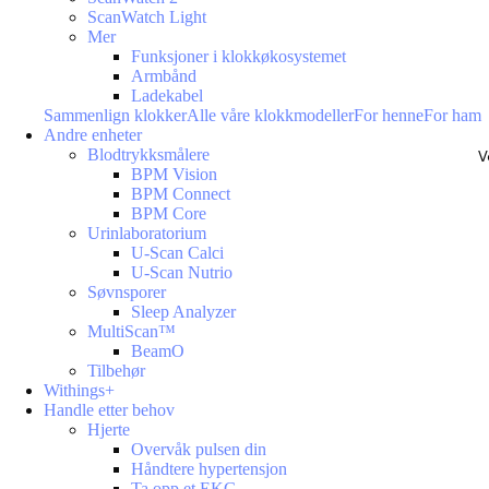
ScanWatch Light
Mer
Funksjoner i klokkøkosystemet
Armbånd
Ladekabel
Sammenlign klokker
Alle våre klokkmodeller
For henne
For ham
Andre enheter
Blodtrykksmålere
V
BPM Vision
BPM Connect
BPM Core
Urinlaboratorium
U-Scan Calci
U-Scan Nutrio
Søvnsporer
Sleep Analyzer
MultiScan™
BeamO
Tilbehør
Withings+
Handle etter behov
Hjerte
Overvåk pulsen din
Håndtere hypertensjon
Ta opp et EKG