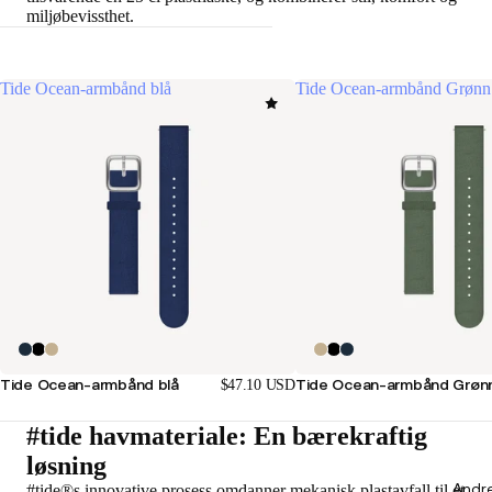
miljøbevissthet.
Tide Ocean-armbånd blå
Tide Ocean-armbånd Grønn
Tide Ocean-armbånd blå
Tide Ocean-armbånd Grøn
$47.10 USD
#tide havmateriale: En bærekraftig
løsning
Andr
#tide®s innovative prosess omdanner mekanisk plastavfall til et