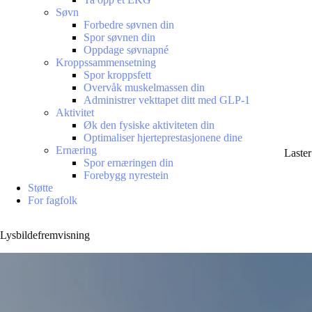
Søvn
Forbedre søvnen din
Spor søvnen din
Oppdage søvnapné
Kroppssammensetning
Spor kroppsfett
Overvåk muskelmassen din
Administrer vekttapet ditt med GLP-1
Aktivitet
Øk den fysiske aktiviteten din
Optimaliser hjerteprestasjonene dine
Ernæring
Laste
Spor ernæringen din
Forebygg nyrestein
Støtte
For fagfolk
Lysbildefremvisning