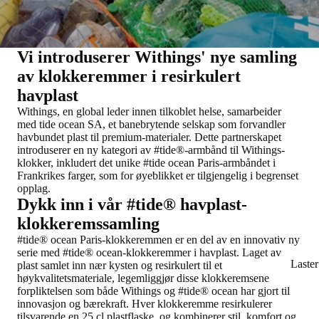
Vi introduserer Withings' nye samling
av klokkeremmer i resirkulert
havplast
Withings, en global leder innen tilkoblet helse, samarbeider
med tide ocean SA, et banebrytende selskap som forvandler
havbundet plast til premium-materialer. Dette partnerskapet
introduserer en ny kategori av #tide®-armbånd til Withings-
klokker, inkludert det unike #tide ocean Paris-armbåndet i
Frankrikes farger, som for øyeblikket er tilgjengelig i begrenset
opplag.
Dykk inn i vår #tide® havplast-
klokkeremssamling
#tide® ocean Paris-klokkeremmen er en del av en innovativ ny
serie med #tide® ocean-klokkeremmer i havplast. Laget av
Laste
plast samlet inn nær kysten og resirkulert til et
høykvalitetsmateriale, legemliggjør disse klokkeremsene
forpliktelsen som både Withings og #tide® ocean har gjort til
innovasjon og bærekraft. Hver klokkeremme resirkulerer
tilsvarende en 25 cl plastflaske, og kombinerer stil, komfort og