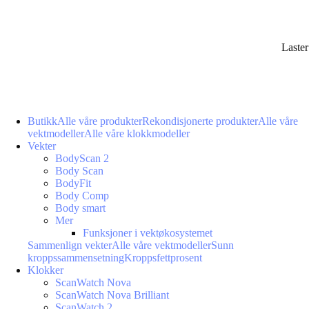
Laste
Butikk
Alle våre produkter
Rekondisjonerte produkter
Alle våre
vektmodeller
Alle våre klokkmodeller
Vekter
BodyScan 2
Body Scan
BodyFit
Body Comp
Body smart
Mer
Funksjoner i vektøkosystemet
Sammenlign vekter
Alle våre vektmodeller
Sunn
kroppssammensetning
Kroppsfettprosent
Klokker
ScanWatch Nova
ScanWatch Nova Brilliant
ScanWatch 2