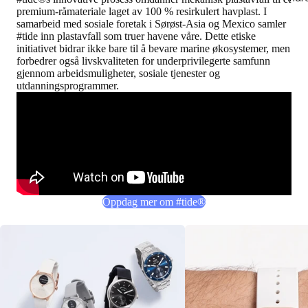
premium-råmateriale laget av 100 % resirkulert havplast. I
samarbeid med sosiale foretak i Sørøst-Asia og Mexico samler
#tide inn plastavfall som truer havene våre. Dette etiske
initiativet bidrar ikke bare til å bevare marine økosystemer, men
forbedrer også livskvaliteten for underprivilegerte samfunn
gjennom arbeidsmuligheter, sosiale tjenester og
utdanningsprogrammer.
Oppdag mer om #tide®