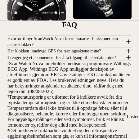
FAQ
Hvorfor tilbyr ScanWatch Nova færre "smarte" funksjoner enn
andre klokker?
Har klokken innebygd GPS for treningsøktene mine?
Trenger jeg et abonnement for å få tilgang til helsedata mine?
¹ScanWatch Nova inneholder medisinsk programvare Withings
ECG App. Withings ECG App muliggjør deteksjon av
atrieflimmer gjennom EKG-avlesninger. EKG-funksjonaliteten
er godkjent av FDA. Les brukerveiledningen nøye. Hvis du
har bekymringer angående resultatene dine, rådfør deg med
legen din. (08/08/2025)
²Temperatursporing er utformet for å indikere avvik fra ditt
typiske temperaturmønster og er ikke et medisinsk termometer.
Temperaturdata skal ikke brukes til å oppdage feber, eller til å
diagnostisere, behandle, kurere eller forebygge noen sykdom.
Laste
For nøyaktige målinger eller ved symptomer, bruk et klinisk
termometer og rådfør deg alltid med helsepersonell.
³Det predikerte fruktbarhetsvinduet og den retrospektive
eggløsingsbekreftelsen som gis, er kun til informasjonsformål