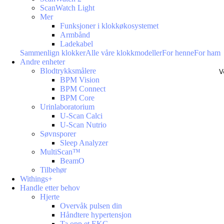
ScanWatch Light
Mer
Funksjoner i klokkøkosystemet
Armbånd
Ladekabel
Sammenlign klokker
Alle våre klokkmodeller
For henne
For ham
Andre enheter
Blodtrykksmålere
V
BPM Vision
BPM Connect
BPM Core
Urinlaboratorium
U-Scan Calci
U-Scan Nutrio
Søvnsporer
Sleep Analyzer
MultiScan™
BeamO
Tilbehør
Withings+
Handle etter behov
Hjerte
Overvåk pulsen din
Håndtere hypertensjon
Ta opp et EKG