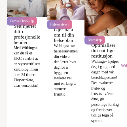
Cardio Check-Up
Helseassistent
Sett hjertet
Gjør data
ditt i
om til din
profesjonelle
helseplan
Beredskap
hender
Optimaliser
Withings+ tar
Med Withings+
din nattlige
helseassistenten
kan du få et
restitusjon
din videre –
EKG vurdert av
Withings+ hjelper
den lærer hver
en styresertifisert
Wi
deg i gang med
dag for å
kardiolog innen
dagen med vår
bygge en
bare 24 timer.
beredskapsscore!
sterkere vei
Ekspertpleie,
Den evaluerer
mot en lengre,
uten ventetiden!
hvile- og
sunnere
innsatsnivåene
fremtid.
dine, gir
personlige forslag
og fremhever
tidlige tegn på
sykdom.