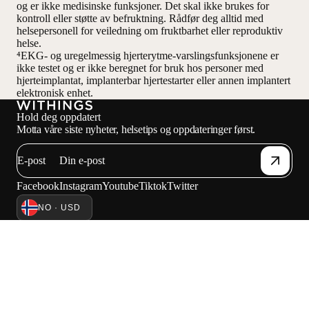
og er ikke medisinske funksjoner. Det skal ikke brukes for
kontroll eller støtte av befruktning. Rådfør deg alltid med
helsepersonell for veiledning om fruktbarhet eller reproduktiv
helse.
⁴EKG- og uregelmessig hjerterytme-varslingsfunksjonene er
ikke testet og er ikke beregnet for bruk hos personer med
hjerteimplantat, implanterbar hjertestarter eller annen implantert
elektronisk enhet.
Hold deg oppdatert
Motta våre siste nyheter, helsetips og oppdateringer først.
E-post
Facebook
Instagram
Youtube
Tiktok
Twitter
NO · USD
VEKTER
KLOKKER
HANDLE I EUROPA
FAGFOLK
© 2026 Withings — Alle rettigheter forbeholdt.
Personvernregler
Salgsbetingelser
Tjenestevilkår
Juridisk merknad
Kontakt