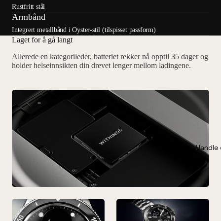
Rustfritt stål
Armbånd
Integrert metallbånd i Oyster-stil (tilspisset passform)
Laget for å gå langt
Allerede en kategorileder, batteriet rekker nå opptil 35 dager og
holder helseinnsikten din drevet lenger mellom ladingene.
Handle 