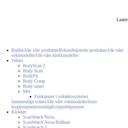
Laste
Butikk
Alle våre produkter
Rekondisjonerte produkter
Alle våre
vektmodeller
Alle våre klokkmodeller
Vekter
BodyScan 2
Body Scan
BodyFit
Body Comp
Body smart
Mer
Funksjoner i vektøkosystemet
Sammenlign vekter
Alle våre vektmodeller
Sunn
kroppssammensetning
Kroppsfettprosent
Klokker
ScanWatch Nova
ScanWatch Nova Brilliant
ScanWatch 2