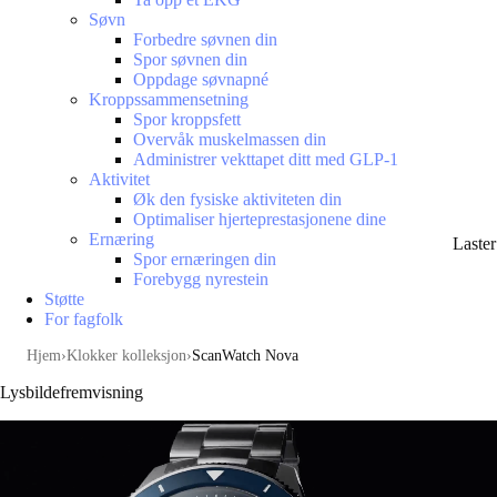
Søvn
Forbedre søvnen din
Spor søvnen din
Oppdage søvnapné
Kroppssammensetning
Spor kroppsfett
Overvåk muskelmassen din
Administrer vekttapet ditt med GLP-1
Aktivitet
Øk den fysiske aktiviteten din
Optimaliser hjerteprestasjonene dine
Ernæring
Laste
Spor ernæringen din
Forebygg nyrestein
Støtte
For fagfolk
Hjem
Klokker kolleksjon
ScanWatch Nova
Lysbildefremvisning