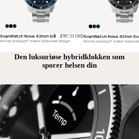
ScanWatch Nova 42mm blå
$707.33 USD
ScanWatch Nova 42mm Sv
Klinisk presisjon* møter luksuriøst design.
Klinisk presisjon* møter luksuriø
Den luksuriøse hybridklokken som
sporer helsen din
Laste