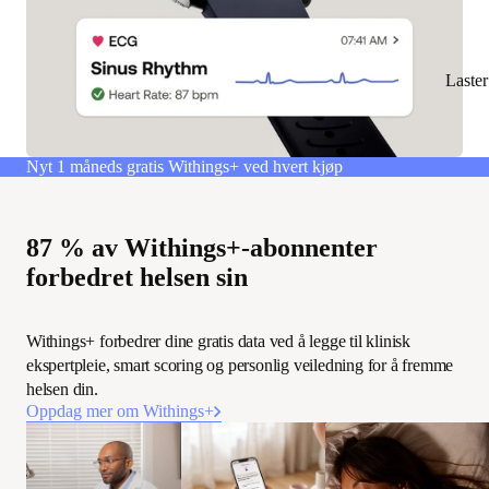
Laste
Nyt 1 måneds gratis Withings+ ved hvert kjøp
87 % av Withings+-abonnenter
forbedret helsen sin
Withings+ forbedrer dine gratis data ved å legge til klinisk
ekspertpleie, smart scoring og personlig veiledning for å fremme
helsen din.
Oppdag mer om Withings+