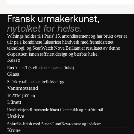
Fransk urmakerkunst,
nytolket for helse.
Withings holder til i Paris' 15. arrondissement og har brukt over et
tiår på å kombinere luksuriøst håndverk med fremtidsrettet
teknologi, og ScanWatch Nova Brilliant er resultatet av denne
ekspertisen innen raffinert design og bærbar helse.
Kasse
Rustfritt stål (speilpolert + børstet finish)
Glass
Safirkrystall med antirefleksbelegg
Vannmotstand
10 ATM (100 m)
Lünett
Unidireksjonell roterende lünett i keramikk og rustfritt stål
Urskive
Solstråle-finish med Super-LumiNova-visere og indekser
Krone