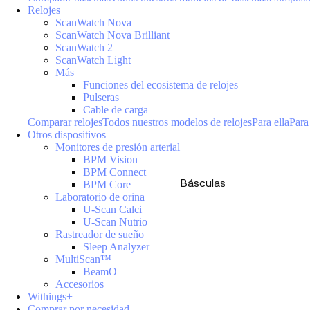
Relojes
ScanWatch Nova
ScanWatch Nova Brilliant
ScanWatch 2
ScanWatch Light
Más
Funciones del ecosistema de relojes
Pulseras
Cable de carga
Comparar relojes
Todos nuestros modelos de relojes
Para ella
Para
Otros dispositivos
Monitores de presión arterial
BPM Vision
BPM Connect
Básculas
BPM Core
Laboratorio de orina
U-Scan Calci
U-Scan Nutrio
Rastreador de sueño
Sleep Analyzer
MultiScan™
BeamO
Accesorios
Withings+
Comprar por necesidad