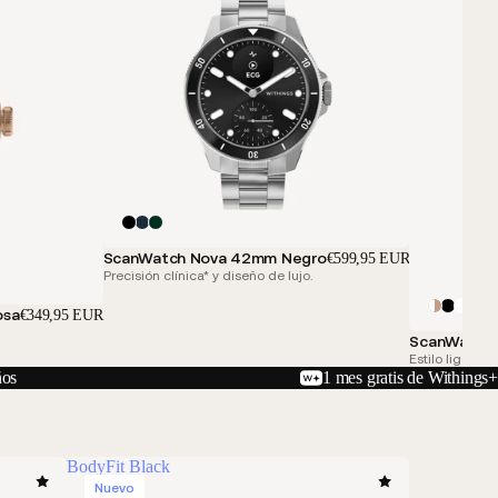
ScanWatch Nova 42mm Negro
€599,95 EUR
Precisión clínica* y diseño de lujo.
osa
€349,95 EUR
ScanWatch 
Estilo ligero.
ños
1 mes gratis de Withings+
BodyFit Black
Nuevo