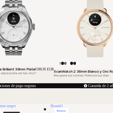
Brilliant 39mm Plata
€599,95 EUR
ScanWatch 2 38mm Blanco y Oro R
 salud podía ser tan chic?
Recupera tus noches. Potencia tus días.
ciones de pago seguras
Garantía de 2 a
 mm negro
BeamO
Nuevo