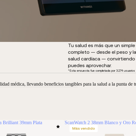
Tu salud es más que un simple
completo — desde el peso y la 
salud cardíaca — convirtiendo
puedes aprovechar.
*Esta encuesta fue completada por 3.274 usuarios di
lidad médica, llevando beneficios tangibles para la salud a la punta de 
Brilliant 39mm Plata
ScanWatch 2 38mm Blanco y Oro R
Más vendido