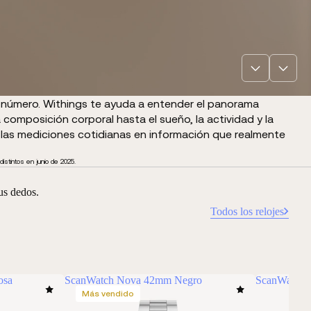
 número. Withings te ayuda a entender el panorama
composición corporal hasta el sueño, la actividad y la
 las mediciones cotidianas en información que realmente
stintos en junio de 2025.
tus dedos.
Todos los relojes
osa
ScanWatch Nova 42mm Negro
ScanWatch 
Más vendido