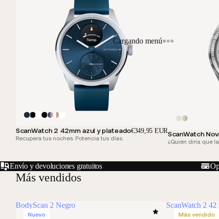
Cargando menú
ScanWatch 2 42mm azul y plateado
€349,95 EUR
ScanWatch Nova 
Recupera tus noches. Potencia tus días.
¿Quién diría que la
Envío y devoluciones gratuitos
Op
Más vendidos
BodyScan 2 Negro
ScanWatch 2 42
Nuevo
Más vendido