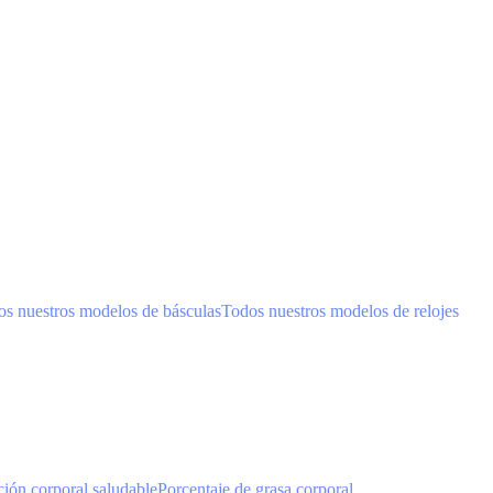
s nuestros modelos de básculas
Todos nuestros modelos de relojes
ión corporal saludable
Porcentaje de grasa corporal