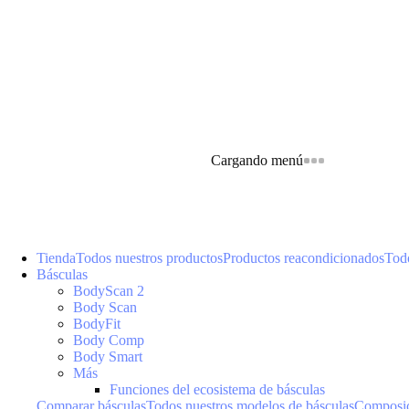
Cargando menú
Tienda
Todos nuestros productos
Productos reacondicionados
Todo
Básculas
BodyScan 2
Body Scan
BodyFit
Body Comp
Body Smart
Más
Funciones del ecosistema de básculas
Comparar básculas
Todos nuestros modelos de básculas
Composic