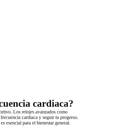
ecuencia cardiaca?
ortivo
. Los relojes avanzados como
u frecuencia cardiaca
y
seguir tu progreso
.
a es
esencial para el bienestar general
.