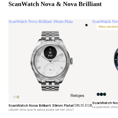
ScanWatch Nova & Nova Brilliant
ScanWatch Nova Brilliant 39mm Plata
ScanWatch No
Más vendid
Relojes
ScanWatch No
ScanWatch Nova Brilliant 39mm Plata
€599,95 EUR
La precisión clíni
¿Quién diría que la salud podía ser tan chic?