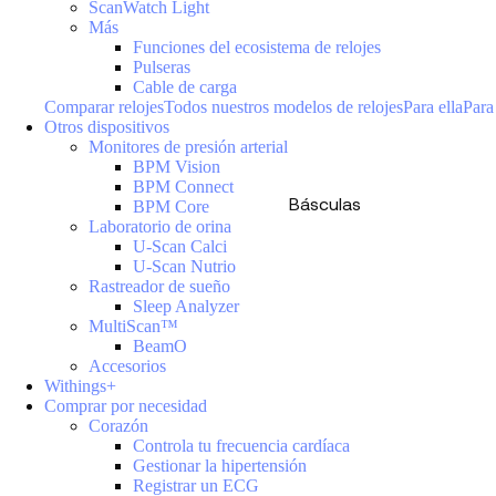
ScanWatch Light
Más
Funciones del ecosistema de relojes
Pulseras
Cable de carga
Comparar relojes
Todos nuestros modelos de relojes
Para ella
Para
Otros dispositivos
Monitores de presión arterial
BPM Vision
BPM Connect
Básculas
BPM Core
Laboratorio de orina
U-Scan Calci
U-Scan Nutrio
Rastreador de sueño
Sleep Analyzer
MultiScan™
BeamO
Accesorios
Withings+
Comprar por necesidad
Corazón
Controla tu frecuencia cardíaca
Gestionar la hipertensión
Registrar un ECG