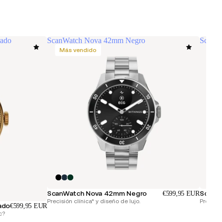
rado
ScanWatch Nova 42mm Negro
ScanW
Más vendido
ScanWatch Nova 42mm Negro
ScanW
€599,95 EUR
Precisión clínica* y diseño de lujo.
Precisió
ado
€599,95 EUR
c?