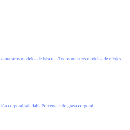
s nuestros modelos de básculas
Todos nuestros modelos de relojes
ión corporal saludable
Porcentaje de grasa corporal