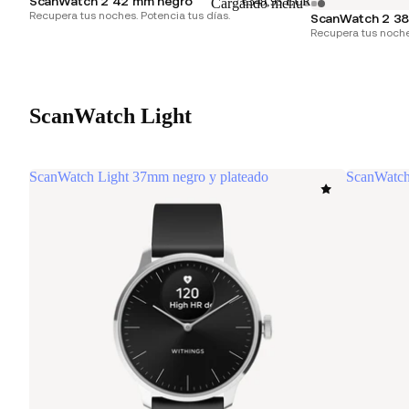
ScanWatch 2 42 mm negro
€349,95 EUR
Cargando menú
Recupera tus noches. Potencia tus días.
ScanWatch 2 38
Recupera tus noches
ScanWatch Light
ScanWatch Light 37mm negro y plateado
ScanWatch