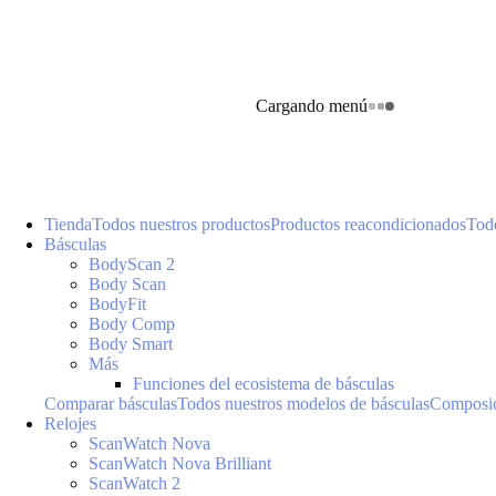
Cargando menú
Tienda
Todos nuestros productos
Productos reacondicionados
Todo
Básculas
BodyScan 2
Body Scan
BodyFit
Body Comp
Body Smart
Más
Funciones del ecosistema de básculas
Comparar básculas
Todos nuestros modelos de básculas
Composic
Relojes
ScanWatch Nova
ScanWatch Nova Brilliant
ScanWatch 2