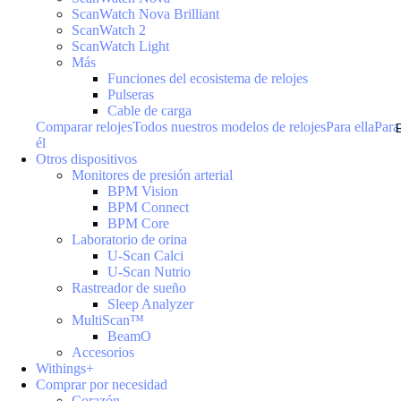
ScanWatch Nova Brilliant
ScanWatch 2
ScanWatch Light
Más
Funciones del ecosistema de relojes
Pulseras
Cable de carga
Comparar relojes
Todos nuestros modelos de relojes
Para ella
Para
él
Otros dispositivos
Monitores de presión arterial
BPM Vision
BPM Connect
BPM Core
Laboratorio de orina
U-Scan Calci
U-Scan Nutrio
Rastreador de sueño
Sleep Analyzer
MultiScan™
BeamO
Accesorios
Withings+
Comprar por necesidad
Corazón