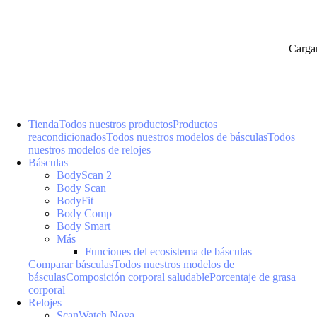
Carga
Tienda
Todos nuestros productos
Productos
reacondicionados
Todos nuestros modelos de básculas
Todos
nuestros modelos de relojes
Básculas
BodyScan 2
Body Scan
BodyFit
Body Comp
Body Smart
Más
Funciones del ecosistema de básculas
Comparar básculas
Todos nuestros modelos de
básculas
Composición corporal saludable
Porcentaje de grasa
corporal
Relojes
ScanWatch Nova