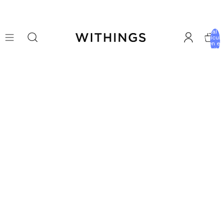
Total 
artícu
en e
carrito