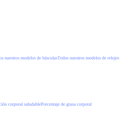
s nuestros modelos de básculas
Todos nuestros modelos de relojes
ión corporal saludable
Porcentaje de grasa corporal