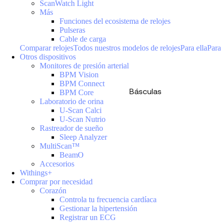
ScanWatch Light
Más
Funciones del ecosistema de relojes
Pulseras
Cable de carga
Comparar relojes
Todos nuestros modelos de relojes
Para ella
Para
Otros dispositivos
Monitores de presión arterial
BPM Vision
BPM Connect
Básculas
BPM Core
Laboratorio de orina
U-Scan Calci
U-Scan Nutrio
Rastreador de sueño
Sleep Analyzer
MultiScan™
BeamO
Accesorios
Withings+
Comprar por necesidad
Corazón
Controla tu frecuencia cardíaca
Gestionar la hipertensión
Registrar un ECG