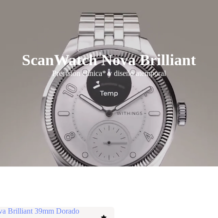
ScanWatch Nova Brilliant
Precisión clínica* y diseño atemporal
a Brilliant 39mm Dorado