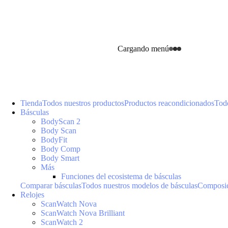
Cargando menú
Tienda
Todos nuestros productos
Productos reacondicionados
Todo
Básculas
BodyScan 2
Body Scan
BodyFit
Body Comp
Body Smart
Más
Funciones del ecosistema de básculas
Comparar básculas
Todos nuestros modelos de básculas
Composic
Relojes
ScanWatch Nova
ScanWatch Nova Brilliant
ScanWatch 2