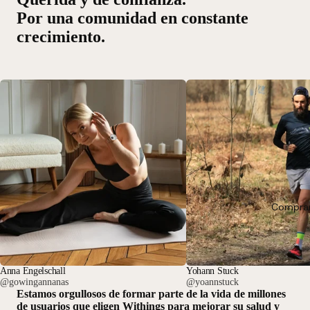
Por una comunidad en constante
crecimiento.
Comprar
Anna Engelschall
Yohann Stuck
@gowingannanas
@yoannstuck
Estamos orgullosos de formar parte de la vida de millones
de usuarios que eligen Withings para mejorar su salud y