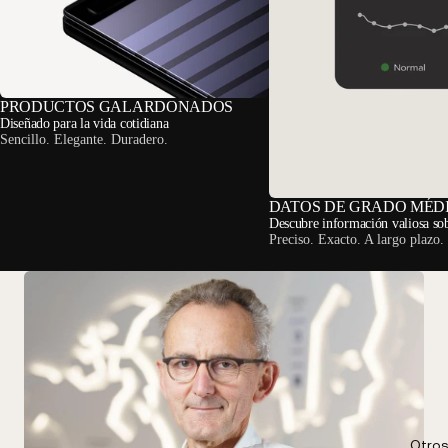
PRODUCTOS GALARDONADOS
Diseñado para la vida cotidiana
Sencillo. Elegante. Duradero.
DATOS DE GRADO MÉD
Descubre información valiosa sob
Preciso. Exacto. A largo plazo.
Otros