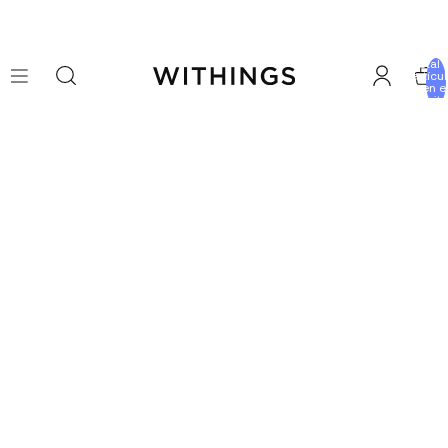
Total 
artícu
en e
carrito