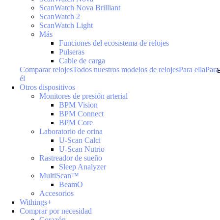
ScanWatch Nova Brilliant
ScanWatch 2
ScanWatch Light
Más
Funciones del ecosistema de relojes
Pulseras
Cable de carga
Comparar relojes
Todos nuestros modelos de relojes
Para ella
Para
él
Otros dispositivos
Monitores de presión arterial
BPM Vision
BPM Connect
BPM Core
Laboratorio de orina
U-Scan Calci
U-Scan Nutrio
Rastreador de sueño
Sleep Analyzer
MultiScan™
BeamO
Accesorios
Withings+
Comprar por necesidad
Corazón