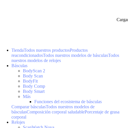
Carga
Tienda
Todos nuestros productos
Productos
reacondicionados
Todos nuestros modelos de básculas
Todos
nuestros modelos de relojes
Básculas
BodyScan 2
Body Scan
BodyFit
Body Comp
Body Smart
Más
Funciones del ecosistema de básculas
Comparar básculas
Todos nuestros modelos de
básculas
Composición corporal saludable
Porcentaje de grasa
corporal
Relojes
ScanWatch Nova