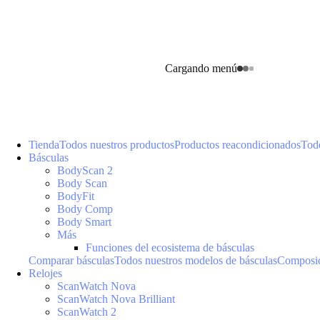
Cargando menú
Tienda
Todos nuestros productos
Productos reacondicionados
Todo
Básculas
BodyScan 2
Body Scan
BodyFit
Body Comp
Body Smart
Más
Funciones del ecosistema de básculas
Comparar básculas
Todos nuestros modelos de básculas
Composic
Relojes
ScanWatch Nova
ScanWatch Nova Brilliant
ScanWatch 2