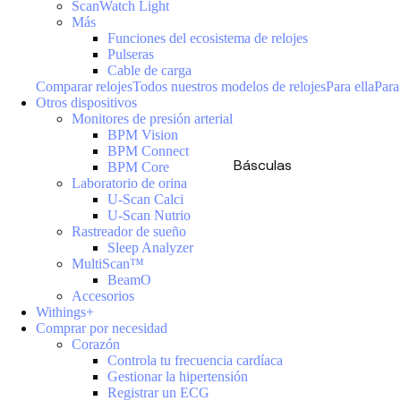
ScanWatch Light
Más
Funciones del ecosistema de relojes
Pulseras
Cable de carga
Comparar relojes
Todos nuestros modelos de relojes
Para ella
Para
Otros dispositivos
Monitores de presión arterial
BPM Vision
BPM Connect
Básculas
BPM Core
Laboratorio de orina
U-Scan Calci
U-Scan Nutrio
Rastreador de sueño
Sleep Analyzer
MultiScan™
BeamO
Accesorios
Withings+
Comprar por necesidad
Corazón
Controla tu frecuencia cardíaca
Gestionar la hipertensión
Registrar un ECG