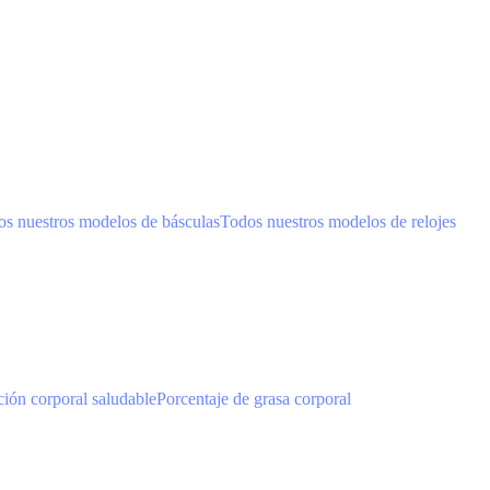
s nuestros modelos de básculas
Todos nuestros modelos de relojes
ión corporal saludable
Porcentaje de grasa corporal