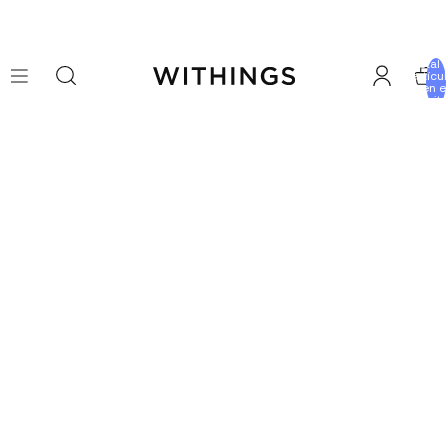
Total 
artícu
en e
carrito