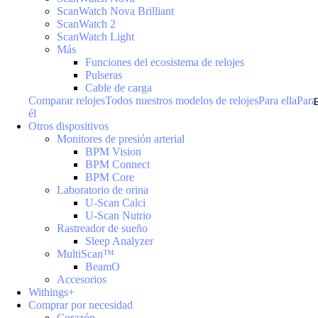
ScanWatch Nova Brilliant
ScanWatch 2
ScanWatch Light
Más
Funciones del ecosistema de relojes
Pulseras
Cable de carga
Comparar relojes
Todos nuestros modelos de relojes
Para ella
Para
él
Otros dispositivos
Monitores de presión arterial
BPM Vision
BPM Connect
BPM Core
Laboratorio de orina
U-Scan Calci
U-Scan Nutrio
Rastreador de sueño
Sleep Analyzer
MultiScan™
BeamO
Accesorios
Withings+
Comprar por necesidad
Corazón