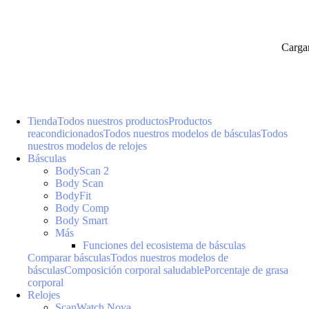
Carga
Tienda
Todos nuestros productos
Productos
reacondicionados
Todos nuestros modelos de básculas
Todos
nuestros modelos de relojes
Básculas
BodyScan 2
Body Scan
BodyFit
Body Comp
Body Smart
Más
Funciones del ecosistema de básculas
Comparar básculas
Todos nuestros modelos de
básculas
Composición corporal saludable
Porcentaje de grasa
corporal
Relojes
ScanWatch Nova