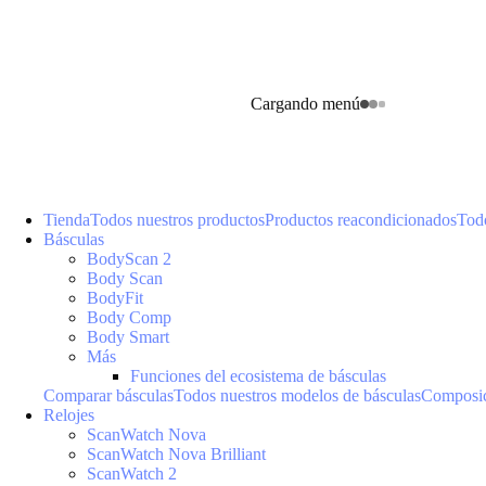
Cargando menú
Tienda
Todos nuestros productos
Productos reacondicionados
Todo
Básculas
BodyScan 2
Body Scan
BodyFit
Body Comp
Body Smart
Más
Funciones del ecosistema de básculas
Comparar básculas
Todos nuestros modelos de básculas
Composic
Relojes
ScanWatch Nova
ScanWatch Nova Brilliant
ScanWatch 2