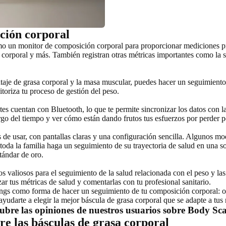
ción corporal
mo un monitor de composición corporal para proporcionar mediciones pre
a corporal y más. También registran otras métricas importantes como la 
ntaje de grasa corporal y la masa muscular, puedes hacer un seguimiento 
oriza tu proceso de gestión del peso.
ntes cuentan con Bluetooth, lo que te permite sincronizar los datos con la
largo del tiempo y ver cómo están dando frutos tus esfuerzos por perder 
es de usar, con pantallas claras y una configuración sencilla. Algunos mo
oda la familia haga un seguimiento de su trayectoria de salud en una s
tándar de oro.
s valiosos para el seguimiento de la salud relacionada con el peso y las
r tus métricas de salud y comentarlas con tu profesional sanitario.
ings como forma de hacer un seguimiento de tu composición corporal: of
ayudarte a elegir la mejor báscula de grasa corporal que se adapte a tu
cubre las opiniones de nuestros usuarios sobre Body Sc
re las básculas de grasa corporal