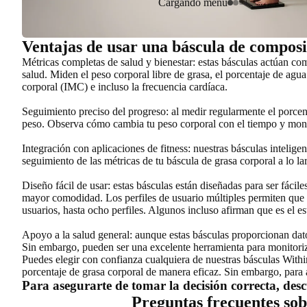
Cargando menú
Ventajas de usar una báscula de composi
Métricas completas de salud y bienestar
: estas básculas actúan co
salud. Miden el peso corporal libre de grasa, el porcentaje de agu
corporal (IMC) e incluso la frecuencia cardíaca.
Seguimiento preciso del progreso
: al medir regularmente el porce
peso. Observa cómo cambia tu peso corporal con el tiempo y monit
Integración con aplicaciones de fitness
: nuestras básculas intelige
seguimiento de las métricas de tu báscula de grasa corporal a lo 
Diseño fácil de usar
: estas básculas están diseñadas para ser fácil
mayor comodidad. Los perfiles de usuario múltiples permiten que t
usuarios, hasta ocho perfiles. Algunos incluso afirman que es el es
Apoyo a la salud general
: aunque estas básculas proporcionan dato
Sin embargo, pueden ser una excelente herramienta para monitoriza
Puedes elegir con confianza cualquiera de nuestras básculas With
porcentaje de grasa corporal de manera eficaz. Sin embargo, para 
Para asegurarte de tomar la decisión correcta, des
Preguntas frecuentes sob