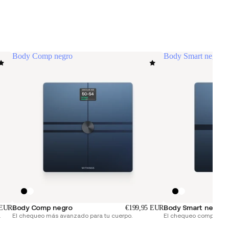
Body Comp negro
Body Smart negro
Body Comp negro
Body Smart negro
 EUR
€199,95 EUR
.
El chequeo más avanzado para tu cuerpo.
El chequeo completo pa