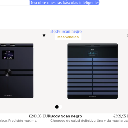
Descubre nuestras básculas inteligentes
Body Scan negro
Más vendido
Body Scan negro
€249,95 EUR
€399,95
eto. Precisión máxima.
Chequeo de salud definitivo. Una vida más larga