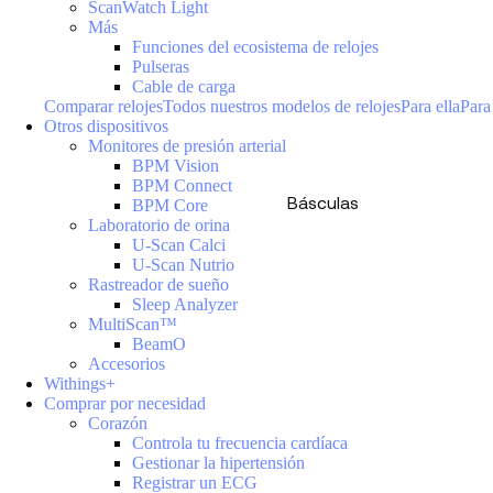
ScanWatch Light
Más
Funciones del ecosistema de relojes
Pulseras
Cable de carga
Comparar relojes
Todos nuestros modelos de relojes
Para ella
Para
Otros dispositivos
Monitores de presión arterial
BPM Vision
BPM Connect
Básculas
BPM Core
Laboratorio de orina
U-Scan Calci
U-Scan Nutrio
Rastreador de sueño
Sleep Analyzer
MultiScan™
BeamO
Accesorios
Withings+
Comprar por necesidad
Corazón
Controla tu frecuencia cardíaca
Gestionar la hipertensión
Registrar un ECG