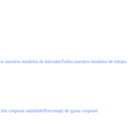
s nuestros modelos de básculas
Todos nuestros modelos de relojes
ión corporal saludable
Porcentaje de grasa corporal