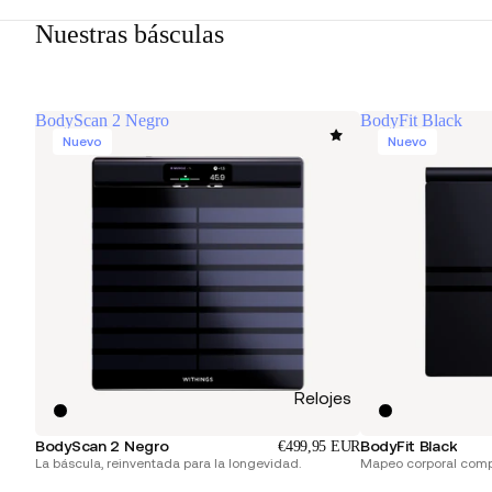
Nuestras básculas
BodyScan 2 Negro
BodyFit Black
Nuevo
Nuevo
Relojes
BodyScan 2 Negro
BodyFit Black
€499,95 EUR
La báscula, reinventada para la longevidad.
Mapeo corporal compl