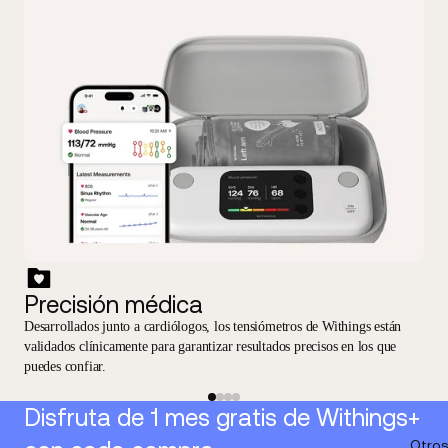
Precisión médica
Desarrollados junto a cardiólogos, los tensiómetros de Withings están
validados clínicamente para garantizar resultados precisos en los que
puedes confiar.
Disfruta de 1 mes gratis de Withings+
Otros