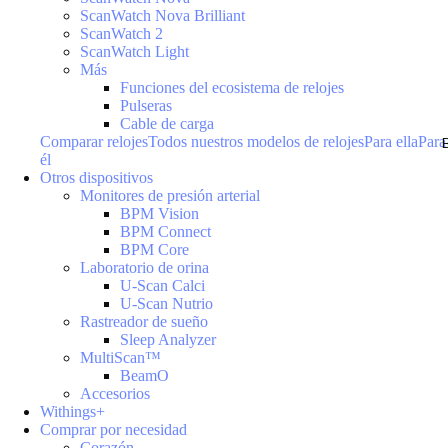
ScanWatch Nova Brilliant
ScanWatch 2
ScanWatch Light
Más
Funciones del ecosistema de relojes
Pulseras
Cable de carga
Comparar relojes
Todos nuestros modelos de relojes
Para ella
Para
él
Otros dispositivos
Monitores de presión arterial
BPM Vision
BPM Connect
BPM Core
Laboratorio de orina
U-Scan Calci
U-Scan Nutrio
Rastreador de sueño
Sleep Analyzer
MultiScan™
BeamO
Accesorios
Withings+
Comprar por necesidad
Corazón