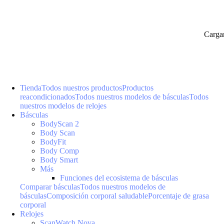
Carga
Tienda
Todos nuestros productos
Productos
reacondicionados
Todos nuestros modelos de básculas
Todos
nuestros modelos de relojes
Básculas
BodyScan 2
Body Scan
BodyFit
Body Comp
Body Smart
Más
Funciones del ecosistema de básculas
Comparar básculas
Todos nuestros modelos de
básculas
Composición corporal saludable
Porcentaje de grasa
corporal
Relojes
ScanWatch Nova