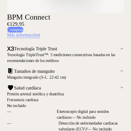
BPM Connect
€129,95
Comprar
Más información
Tecnología Triple Trust
Tecnología TripleTrust™: 3 mediciones consecutivas basadas en las
recomendaciones de los médicos
Tamaños de manguito
Manguito integrado (S-L: 22-42 cm)
Salud cardíaca
Presión arterial sistólica y diastólica
Frecuencia cardíaca
—
No incluido
—
Estetoscopio digital para sonidos
cardíacos— No incluido
—
Detección de enfermedades cardíacas
valvulares (ECV)¹— No incluido