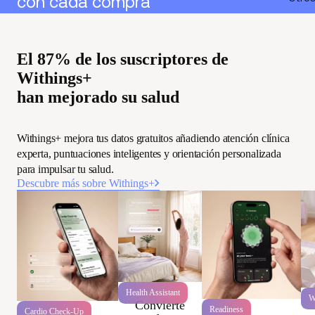
con cada compra
El 87% de los suscriptores de
Withings+
han mejorado su salud
Withings+ mejora tus datos gratuitos añadiendo atención clínica
experta, puntuaciones inteligentes y orientación personalizada
para impulsar tu salud.
Descubre más sobre Withings+
Health Assistant
W
Convierte
Readiness
Cardio Check-Up