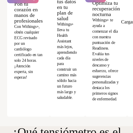
tus datos
Optimiza tu
Pon tu
en tu
recuperación
corazón en
plan de
nocturna
manos de
salud
Withings+ te
profesionales
Carga
Withings+
ayuda a
Con Withings+,
lleva tu
comenzar el día
obtén cualquier
Health
con nuestra
ECG revisado
Assistant
puntuación de
por un
más lejos,
Readiness.
cardiólogo
aprendiendo
Evalúa tus
certificado en tan
cada día
niveles de
solo 24 horas.
para
descanso y
¡Atención
construir un
esfuerzo, ofrece
experta, sin
camino más
sugerencias
esperas!
sólido hacia
personalizadas y
un futuro
destaca los
más largo y
primeros signos
saludable.
de enfermedad.
¿Qué tensiómetro es el