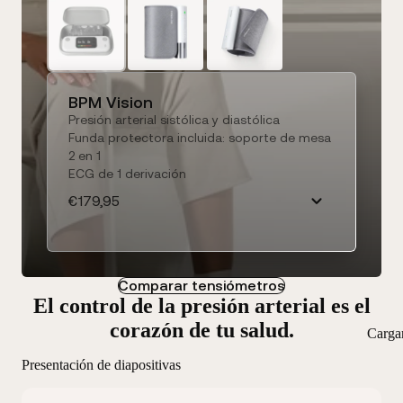
BPM Vision
Presión arterial sistólica y diastólica
Funda protectora incluida: soporte de mesa
2 en 1
ECG de 1 derivación
€179,95
Comparar tensiómetros
El control de la presión arterial es el
corazón de tu salud.
Carga
Presentación de diapositivas