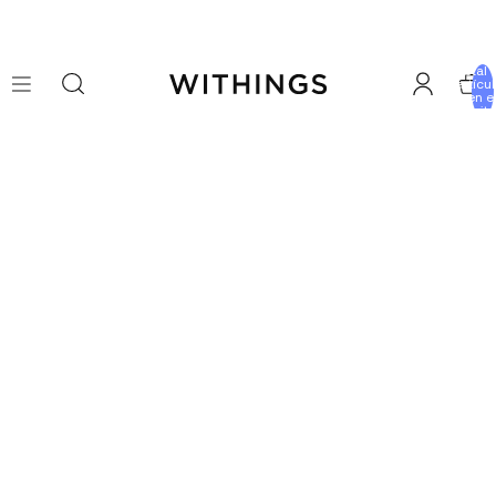
Total 
artícu
en e
carrito