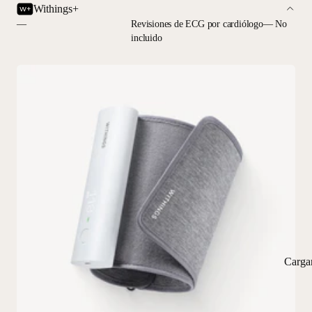
Withings+
—
Revisiones de ECG por cardiólogo— No
incluido
Carga