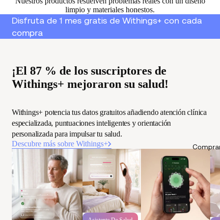
Nuestros productos resuelven problemas reales con un diseño
limpio y materiales honestos.
Disfruta de 1 mes gratis de Withings+ con cada
compra
¡El 87 % de los suscriptores de
Withings+ mejoraron su salud!
Withings+ potencia tus datos gratuitos añadiendo atención clínica
especializada, puntuaciones inteligentes y orientación
personalizada para impulsar tu salud.
Descubre más sobre Withings+
Comprar