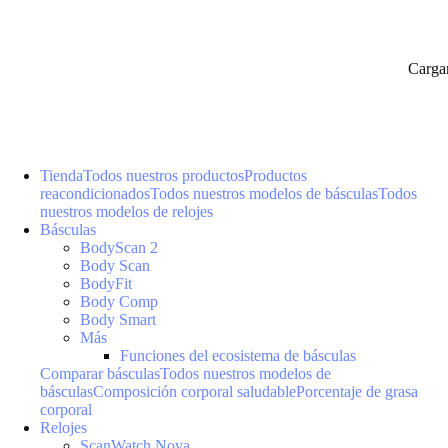
Carga
Tienda
Todos nuestros productos
Productos
reacondicionados
Todos nuestros modelos de básculas
Todos
nuestros modelos de relojes
Básculas
BodyScan 2
Body Scan
BodyFit
Body Comp
Body Smart
Más
Funciones del ecosistema de básculas
Comparar básculas
Todos nuestros modelos de
básculas
Composición corporal saludable
Porcentaje de grasa
corporal
Relojes
ScanWatch Nova