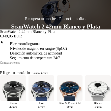
Recupera tus noches. Potencia tus días.
ScanWatch 2 42mm Blanco y Plata
ScanWatch 2 42mm Blanco y Plata
€349,95 EUR
Electrocardiograma
Niveles de oxígeno en sangre (SpO2)
Detección automática de actividad
Seguimiento de temperatura 24/7
Comparar relojes
Elige tu modelo
•
Blanco
·
42mm
Negro
Azul
Blue & Rose Gold
Blanco
42mm
42mm
38mm
38mm