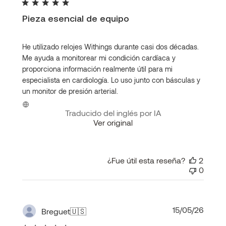
publi
Pieza esencial de equipo
He utilizado relojes Withings durante casi dos décadas.
Me ayuda a monitorear mi condición cardíaca y
proporciona información realmente útil para mi
especialista en cardiología. Lo uso junto con básculas y
un monitor de presión arterial.
Traducido del inglés por IA
Ver original
¿Fue útil esta reseña?
2
0
Fecha
15/05/26
Breguet
🇺🇸
de