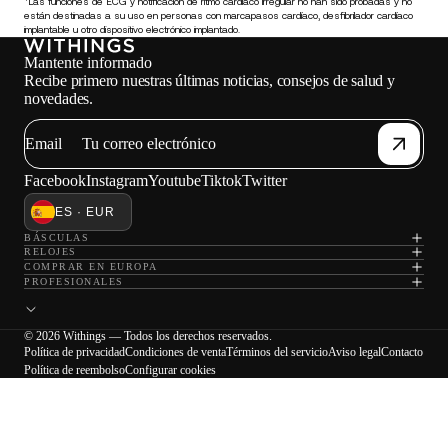
⁴Las funciones de ECG y notificación de ritmo cardíaco irregular no han sido probadas y no
están destinadas a su uso en personas con marcapasos cardíaco, desfibrilador cardíaco
implantable u otro dispositivo electrónico implantado.
Mantente informado
Recibe primero nuestras últimas noticias, consejos de salud y
novedades.
Email
Facebook
Instagram
Youtube
Tiktok
Twitter
ES · EUR
BÁSCULAS
RELOJES
COMPRAR EN EUROPA
PROFESIONALES
© 2026 Withings — Todos los derechos reservados.
Política de privacidad
Condiciones de venta
Términos del servicio
Aviso legal
Contacto
Política de reembolso
Configurar cookies