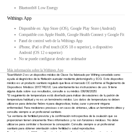
Bluetooth® Low Energy
Withings App
Disponible en: App Store (iOS), Google Play Store (Android)
Compatible con Apple Health, Google Health Connect y Google Fit
Panel de control web de la Withings App
iPhone, iPad o iPod touch (iOS 18 o superior), o dispositivo
Android (OS 12 o superior)
No se puede configurar desde un ordenador
Más información sobre la Withings App
¹ScanWatch 2 es un dispositivo médico de Clase IIa fabricado por Withing concebido como
ayuda al diagnóstico de la fibrilación auricular mediante pletismógrafo y ECG. Este dispositivo
médico es un producto sanitario regulado que lleva el marcado CE conforme al Reglamento de
Dispositivos Médicos 2017/745/UE. Lea atentamente las instrucciones de uso. Si tiene
alguna duda sobre sus resultados, consulte a su médico. (08/08/2025)
²El seguimiento de temperatura está diseñado para indicar desviaciones de tu patrón de
temperatura habitual y no es un termómetro médico. Los datos de temperatura no deben
utilizarse para detectar fiebre ni para diagnosticar, tratar, curar o prevenir ninguna
enfermedad. Para mediciones precisas o en caso de síntomas, utiliza un termómetro clínico y
consulta siempre a un profesional sanitario.
³La ventana de fertilidad prevista y la confirmación retrospectiva de la ovulación que se
proporcionan tienen únicamente fines informativos y no son funciones médicas. No debe
utilizarse para controlar o favorecer la concepción. Consulta siempre a un profesional
sanitario para obtener orientación sobre fertilidad o salud reproductiva.