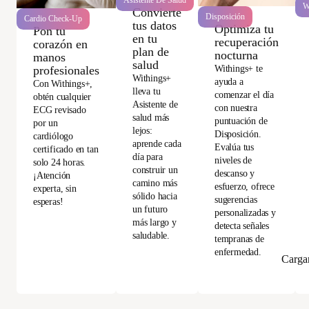
Asistente De Salud
W
Convierte
Disposición
Cardio Check-Up
tus datos
Optimiza tu
Pon tu
en tu
recuperación
corazón en
plan de
nocturna
manos
salud
Withings+ te
profesionales
Withings+
ayuda a
Con Withings+,
lleva tu
comenzar el día
obtén cualquier
Asistente de
con nuestra
ECG revisado
salud más
puntuación de
por un
lejos:
Disposición.
cardiólogo
aprende cada
Evalúa tus
certificado en tan
día para
niveles de
solo 24 horas.
construir un
descanso y
¡Atención
camino más
esfuerzo, ofrece
experta, sin
sólido hacia
sugerencias
esperas!
un futuro
personalizadas y
más largo y
detecta señales
saludable.
tempranas de
enfermedad.
Carga