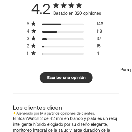
4.2
Basado en 320 opiniones
5
146
4
118
3
37
2
15
1
4
Para 
Escribe una opinión
Los clientes dicen
Generado por IA a partir de opiniones de clientes.
El ScanWatch 2 de 42 mm en blanco y plata es un reloj
inteligente híbrido elogiado por su diseño elegante,
monitoreo integral de la salud y larga duración de la