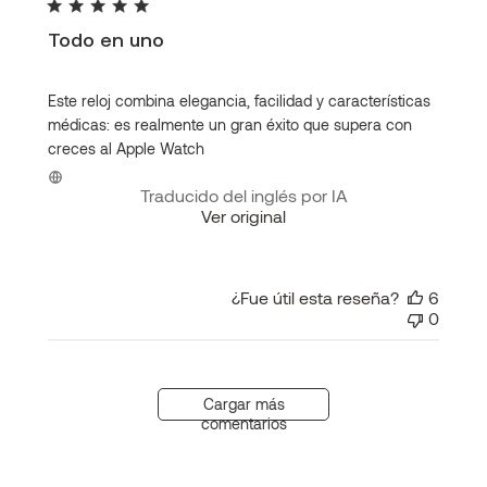
publi
Todo en uno
Este reloj combina elegancia, facilidad y características
médicas: es realmente un gran éxito que supera con
creces al Apple Watch
Traducido del inglés por IA
Ver original
¿Fue útil esta reseña?
6
0
Cargar más
comentarios