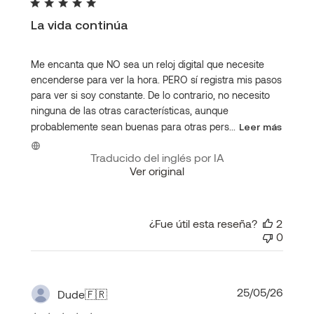
publi
La vida continúa
Me encanta que NO sea un reloj digital que necesite
encenderse para ver la hora. PERO sí registra mis pasos
para ver si soy constante. De lo contrario, no necesito
ninguna de las otras características, aunque
probablemente sean buenas para otras pers...
Leer más
Traducido del inglés por IA
Ver original
¿Fue útil esta reseña?
2
0
Fecha
25/05/26
Dude
🇫🇷
de