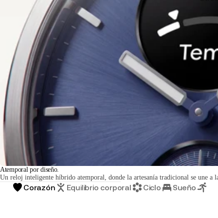
Atemporal por diseño.
Un reloj inteligente híbrido atemporal, donde la artesanía tradicional se une a
Corazón
Equilibrio corporal
Ciclo
Sueño
Ac