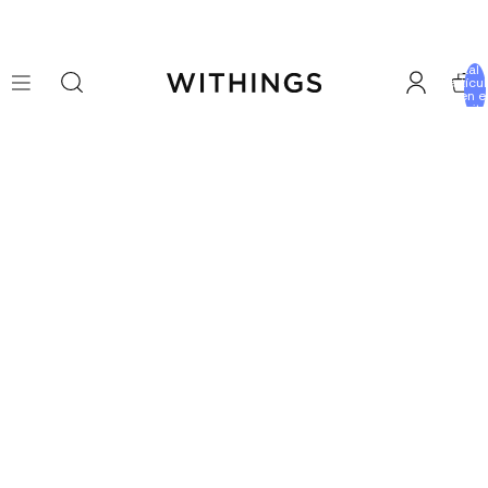
Total 
artícu
en e
carrito