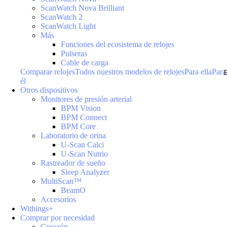
ScanWatch Nova Brilliant
ScanWatch 2
ScanWatch Light
Más
Funciones del ecosistema de relojes
Pulseras
Cable de carga
Comparar relojes
Todos nuestros modelos de relojes
Para ella
Para
él
Otros dispositivos
Monitores de presión arterial
BPM Vision
BPM Connect
BPM Core
Laboratorio de orina
U-Scan Calci
U-Scan Nutrio
Rastreador de sueño
Sleep Analyzer
MultiScan™
BeamO
Accesorios
Withings+
Comprar por necesidad
Corazón