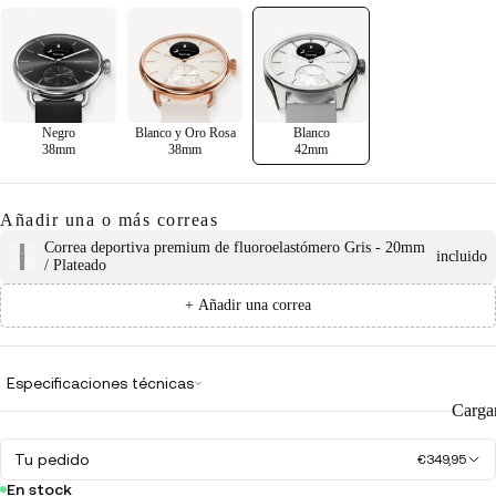
Negro
Blanco y Oro Rosa
Blanco
38mm
38mm
42mm
Añadir una o más correas
Correa deportiva premium de fluoroelastómero Gris - 20mm
incluido
/ Plateado
+ Añadir una correa
Especificaciones técnicas
Carga
Tu pedido
€349,95
En stock