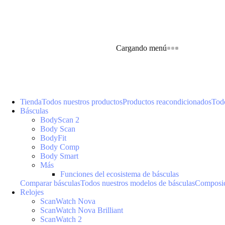
Cargando menú
Tienda
Todos nuestros productos
Productos reacondicionados
Todo
Básculas
BodyScan 2
Body Scan
BodyFit
Body Comp
Body Smart
Más
Funciones del ecosistema de básculas
Comparar básculas
Todos nuestros modelos de básculas
Composic
Relojes
ScanWatch Nova
ScanWatch Nova Brilliant
ScanWatch 2