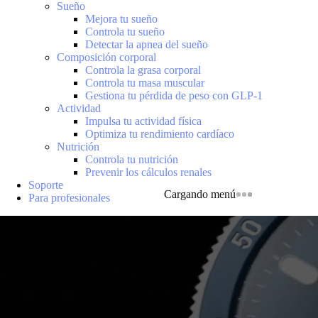
Sueño
Mejora tu sueño
Controla tu sueño
Detectar la apnea del sueño
Composición corporal
Controla la grasa corporal
Controla tu masa muscular
Gestiona tu pérdida de peso con GLP-1
Actividad
Impulsa tu actividad física
Optimiza tu rendimiento cardíaco
Nutrición
Controla tu nutrición
Prevenir los cálculos renales
Soporte
Cargando menú
Para profesionales