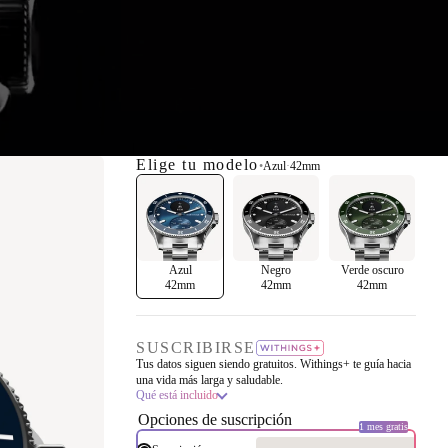
Elige tu modelo
•
Azul
·
42mm
Azul
Negro
Verde oscuro
42mm
42mm
42mm
SUSCRIBIRSE
Tus datos siguen siendo gratuitos. Withings+ te guía hacia
una vida más larga y saludable.
Qué está incluido
Opciones de suscripción
1 mes gratis