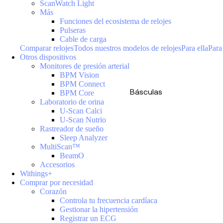
ScanWatch Light
Más
Funciones del ecosistema de relojes
Pulseras
Cable de carga
Comparar relojes
Todos nuestros modelos de relojes
Para ella
Para
Otros dispositivos
Monitores de presión arterial
BPM Vision
BPM Connect
Básculas
BPM Core
Laboratorio de orina
U-Scan Calci
U-Scan Nutrio
Rastreador de sueño
Sleep Analyzer
MultiScan™
BeamO
Accesorios
Withings+
Comprar por necesidad
Corazón
Controla tu frecuencia cardíaca
Gestionar la hipertensión
Registrar un ECG