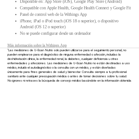
Disponible en: App Store (iOS), Google Play Store (Android)
Compatible con Apple Health, Google Health Connect y Google Fit
Panel de control web de la Withings App
iPhone, iPad o iPod touch (iOS 18 o superior), o dispositivo
Android (OS 12 o superior)
No se puede configurar desde un ordenador
Más información sobre la Withings App
¹Las mediciones de U-Scan Nutrio solo pueden utilizarse para el seguimiento personal; no
pueden emplearse para el diagnóstico de ninguna enfermedad o afección, incluidas la
deshidratación clínica, la enfermedad renal, la diabetes, cualquier deficiencia u otras
enfermedades y afecciones. Las mediciones de U-Scan Nutrio no están destinadas a uso
médico, incluido el autodiagnóstico o la consulta con un médico, y están diseñadas
únicamente para fines generales de salud y bienestar. Consulta siempre a tu profesional
sanitario ante cualquier preocupación médica o antes de tomar decisiones sobre tu salud.
No ignores ni retrases la búsqueda de consejo médico basándote en la información obtenida
de este dispositivo.
€349,95
–
Añadir al carrito
Mantente informado
Recibe primero nuestras últimas noticias, consejos de salud y
novedades.
Email
Facebook
Instagram
Youtube
Tiktok
Twitter