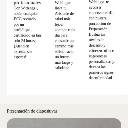
Withings+ te
profesionales
Withings+
ayuda a
Con Withings+,
lleva tu
comenzar el día
obtén cualquier
Asistente de
con nuestra
ECG revisado
salud más
puntuación de
por un
lejos:
Preparación.
cardiólogo
aprende cada
Evalúa tus
certificado en tan
día para
niveles de
solo 24 horas.
construir un
descanso y
¡Atención
camino más
esfuerzo, ofrece
experta, sin
sólido hacia
sugerencias
esperas!
un futuro
personalizadas y
más largo y
destaca los
saludable.
primeros signos
de enfermedad.
Presentación de diapositivas