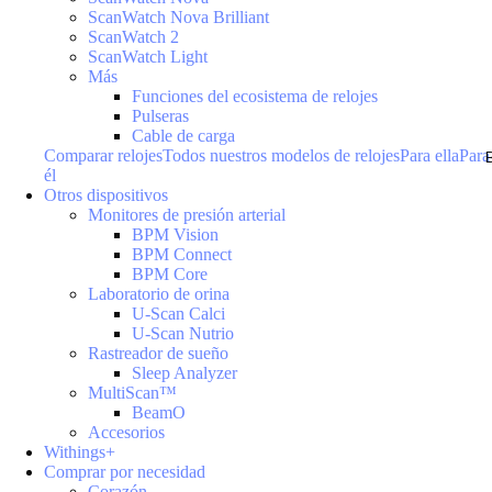
ScanWatch Nova Brilliant
ScanWatch 2
ScanWatch Light
Más
Funciones del ecosistema de relojes
Pulseras
Cable de carga
Comparar relojes
Todos nuestros modelos de relojes
Para ella
Para
él
Otros dispositivos
Monitores de presión arterial
BPM Vision
BPM Connect
BPM Core
Laboratorio de orina
U-Scan Calci
U-Scan Nutrio
Rastreador de sueño
Sleep Analyzer
MultiScan™
BeamO
Accesorios
Withings+
Comprar por necesidad
Corazón