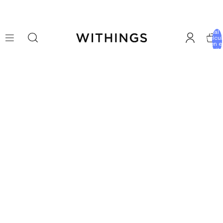
Total 
artícu
en e
carrito