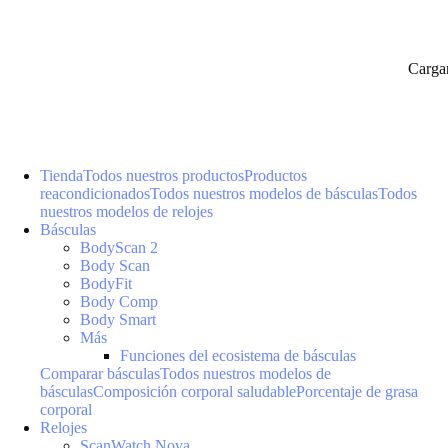
Carga
Tienda
Todos nuestros productos
Productos
reacondicionados
Todos nuestros modelos de básculas
Todos
nuestros modelos de relojes
Básculas
BodyScan 2
Body Scan
BodyFit
Body Comp
Body Smart
Más
Funciones del ecosistema de básculas
Comparar básculas
Todos nuestros modelos de
básculas
Composición corporal saludable
Porcentaje de grasa
corporal
Relojes
ScanWatch Nova