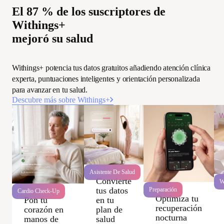
El 87 % de los suscriptores de
Withings+
mejoró su salud
Withings+ potencia tus datos gratuitos añadiendo atención clínica
experta, puntuaciones inteligentes y orientación personalizada
para avanzar en tu salud.
Descubre más sobre Withings+
W
Asistente De Salud
Convierte
W
tus datos
Preparación
Cardio Check-Up
Optimiza tu
Pon tu
en tu
recuperación
corazón en
plan de
nocturna
manos de
salud