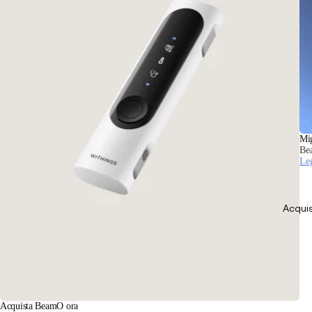
Mig
Be
Leg
Acquis
Acquista BeamO ora