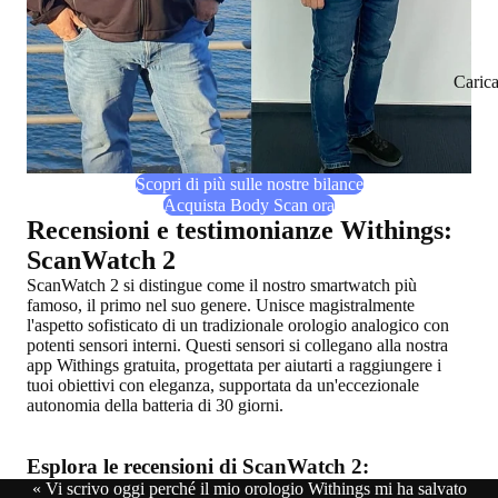
Caric
Scopri di più sulle nostre bilance
Acquista Body Scan ora
Recensioni e testimonianze Withings:
ScanWatch 2
ScanWatch 2 si distingue come il nostro smartwatch più
famoso, il primo nel suo genere. Unisce magistralmente
l'aspetto sofisticato di un tradizionale orologio analogico con
potenti sensori interni. Questi sensori si collegano alla nostra
app Withings gratuita, progettata per aiutarti a raggiungere i
tuoi obiettivi con eleganza, supportata da un'eccezionale
autonomia della batteria di 30 giorni.
Esplora le recensioni di ScanWatch 2:
« Vi scrivo oggi perché il mio orologio Withings mi ha salvato