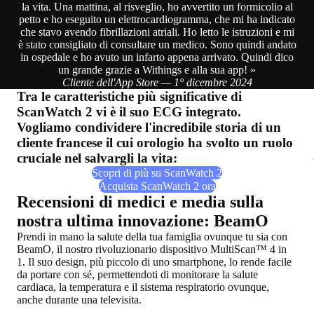
la vita. Una mattina, al risveglio, ho avvertito un formicolio al
petto e ho eseguito un elettrocardiogramma, che mi ha indicato
che stavo avendo fibrillazioni atriali. Ho letto le istruzioni e mi
è stato consigliato di consultare un medico. Sono quindi andato
in ospedale e ho avuto un infarto appena arrivato. Quindi dico
un grande grazie a Withings e alla sua app! »
Cliente dell'App Store — 1° dicembre 2024
Tra le caratteristiche più significative di
ScanWatch 2 vi è il suo ECG integrato.
Vogliamo condividere l'incredibile storia di un
cliente francese il cui orologio ha svolto un ruolo
cruciale nel salvargli la vita:
Scopri di più su ScanWatch 2
Acquista ScanWatch 2 ora
Recensioni di medici e media sulla
nostra ultima innovazione: BeamO
Prendi in mano la salute della tua famiglia ovunque tu sia con
BeamO, il nostro rivoluzionario dispositivo MultiScan™ 4 in
1. Il suo design, più piccolo di uno smartphone, lo rende facile
da portare con sé, permettendoti di monitorare la salute
cardiaca, la temperatura e il sistema respiratorio ovunque,
anche durante una televisita.