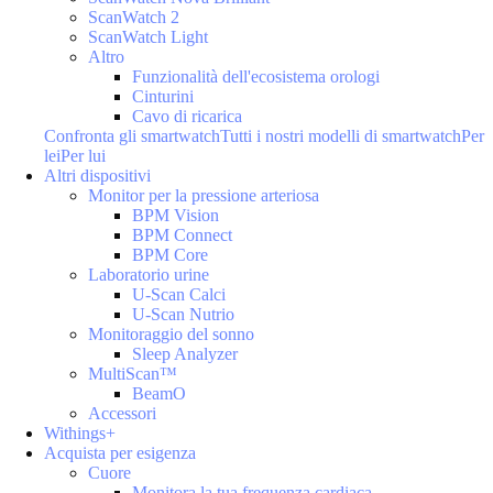
ScanWatch 2
ScanWatch Light
Altro
Funzionalità dell'ecosistema orologi
Cinturini
Cavo di ricarica
Confronta gli smartwatch
Tutti i nostri modelli di smartwatch
Per
lei
Per lui
Altri dispositivi
Monitor per la pressione arteriosa
BPM Vision
BPM Connect
BPM Core
Laboratorio urine
U-Scan Calci
U-Scan Nutrio
Monitoraggio del sonno
Sleep Analyzer
MultiScan™
BeamO
Accessori
Withings+
Acquista per esigenza
Cuore
Monitora la tua frequenza cardiaca