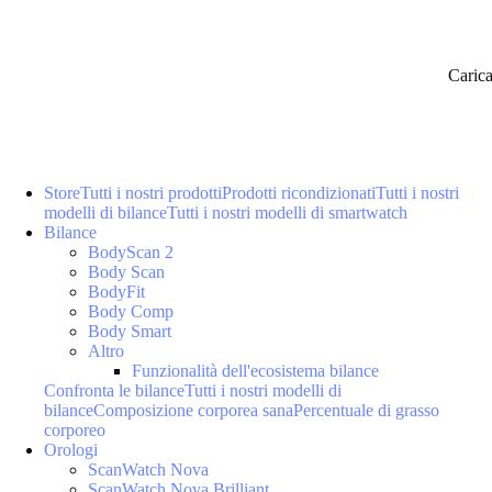
Caric
Store
Tutti i nostri prodotti
Prodotti ricondizionati
Tutti i nostri
modelli di bilance
Tutti i nostri modelli di smartwatch
Bilance
BodyScan 2
Body Scan
BodyFit
Body Comp
Body Smart
Altro
Funzionalità dell'ecosistema bilance
Confronta le bilance
Tutti i nostri modelli di
bilance
Composizione corporea sana
Percentuale di grasso
corporeo
Orologi
ScanWatch Nova
ScanWatch Nova Brilliant