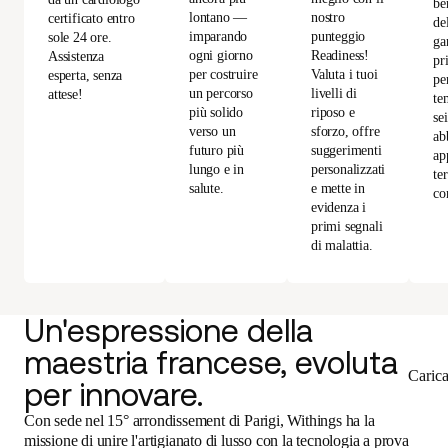
be
lontano —
nostro
certificato entro
de
imparando
punteggio
sole 24 ore.
ga
ogni giorno
Readiness!
Assistenza
pr
per costruire
Valuta i tuoi
esperta, senza
per
un percorso
livelli di
attese!
te
più solido
riposo e
se
verso un
sforzo, offre
ab
futuro più
suggerimenti
ap
lungo e in
personalizzati
te
salute.
e mette in
co
evidenza i
primi segnali
di malattia.
Un'espressione della
maestria francese, evoluta
Caric
per innovare.
Con sede nel 15° arrondissement di Parigi, Withings ha la
missione di unire l'artigianato di lusso con la tecnologia a prova