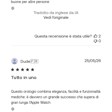
buone per altre persone
Tradotto da inglese da IA
Vedi l'originale
Questa recensione è stata utile?
2
0
Data
25/05/26
Dude
🇫🇷
di
pubbl
Tutto in uno
Questo orologio combina eleganza, facilità e funzionalità
mediche: è davvero un grande successo che supera di
gran lunga l'Apple Watch