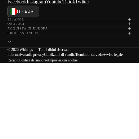
Facebook
Instagram
Youtube
Tiktok
Twitter
IT · EUR
BILANCE
OROLOGI
ACQUISTA IN EUROPA
PROFESSIONISTI
© 2026 Withings — Tutti i diritti riservati.
Informativa sulla privacy
Condizioni di vendita
Termini di servizio
Avviso legale
Recapiti
Politica di rimborso
Impostazioni cookie