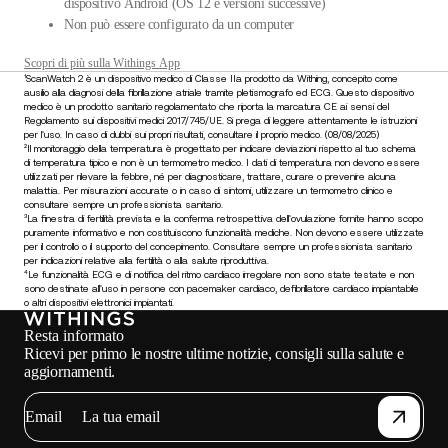
dispositivo Android (OS 12 e versioni successive)
Non può essere configurato da un computer
Scopri di più sulla Withings App
¹ScanWatch 2 è un dispositivo medico di Classe IIa prodotto da Withing, concepito come
ausilio alla diagnosi della fibrillazione atriale tramite pletismografo ed ECG. Questo dispositivo
medico è un prodotto sanitario regolamentato che riporta la marcatura CE ai sensi del
Regolamento sui dispositivi medici 2017/745/UE. Si prega di leggere attentamente le istruzioni
per l'uso. In caso di dubbi sui propri risultati, consultare il proprio medico. (08/08/2025)
²Il monitoraggio della temperatura è progettato per indicare deviazioni rispetto al tuo schema
di temperatura tipico e non è un termometro medico. I dati di temperatura non devono essere
utilizzati per rilevare la febbre, né per diagnosticare, trattare, curare o prevenire alcuna
malattia. Per misurazioni accurate o in caso di sintomi, utilizzare un termometro clinico e
consultare sempre un professionista sanitario.
³La finestra di fertilità prevista e la conferma retrospettiva dell'ovulazione fornite hanno scopo
puramente informativo e non costituiscono funzionalità mediche. Non devono essere utilizzate
per il controllo o il supporto del concepimento. Consultare sempre un professionista sanitario
per indicazioni relative alla fertilità o alla salute riproduttiva.
⁴Le funzionalità ECG e di notifica del ritmo cardiaco irregolare non sono state testate e non
sono destinate all'uso in persone con pacemaker cardiaco, defibrillatore cardiaco impiantabile
o altri dispositivi elettronici impiantati.
Resta informato
Ricevi per primo le nostre ultime notizie, consigli sulla salute e
aggiornamenti.
Email