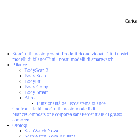
Caric
Store
Tutti i nostri prodotti
Prodotti ricondizionati
Tutti i nostri
modelli di bilance
Tutti i nostri modelli di smartwatch
Bilance
BodyScan 2
Body Scan
BodyFit
Body Comp
Body Smart
Altro
Funzionalità dell'ecosistema bilance
Confronta le bilance
Tutti i nostri modelli di
bilance
Composizione corporea sana
Percentuale di grasso
corporeo
Orologi
ScanWatch Nova
ScanWatch Nova Brilliant