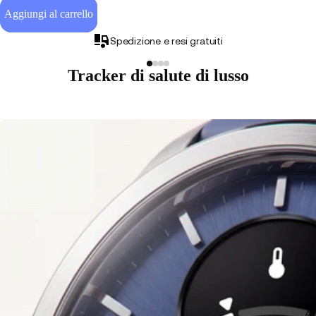
Aggiungi al carrello
Spedizione e resi gratuiti
Tracker di salute di lusso
Al