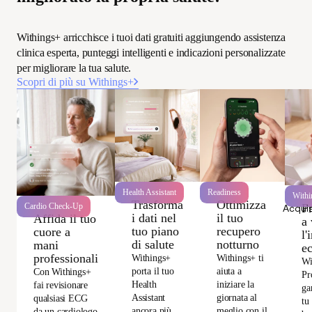
Withings+ arricchisce i tuoi dati gratuiti aggiungendo assistenza
clinica esperta, punteggi intelligenti e indicazioni personalizzate
per migliorare la tua salute.
Scopri di più su Withings+
Health Assistant
Readiness
Withi
Trasforma
Ottimizza
P
Cardio Check-Up
Acquis
i dati nel
il tuo
Affida il tuo
a 
tuo piano
recupero
cuore a
l'
di salute
notturno
mani
e
professionali
Withings+
Withings+ ti
Wi
porta il tuo
aiuta a
Con Withings+
Pr
Health
iniziare la
fai revisionare
ga
Assistant
giornata al
qualsiasi ECG
tu
ancora più
meglio con il
da un cardiologo