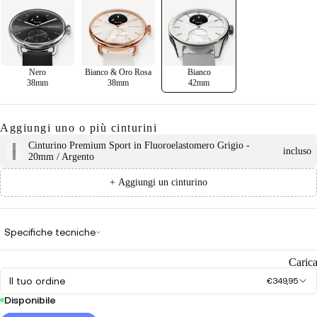
Nero
Bianco & Oro Rosa
Bianco
38mm
38mm
42mm
Aggiungi uno o più cinturini
Cinturino Premium Sport in Fluoroelastomero Grigio -
incluso
20mm / Argento
+ Aggiungi un cinturino
Specifiche tecniche
Caric
Il tuo ordine
€349,95
Disponibile