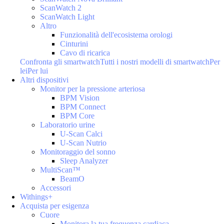
ScanWatch 2
ScanWatch Light
Altro
Funzionalità dell'ecosistema orologi
Cinturini
Cavo di ricarica
Confronta gli smartwatch
Tutti i nostri modelli di smartwatch
Per
lei
Per lui
Altri dispositivi
Monitor per la pressione arteriosa
BPM Vision
BPM Connect
BPM Core
Laboratorio urine
U-Scan Calci
U-Scan Nutrio
Monitoraggio del sonno
Sleep Analyzer
MultiScan™
BeamO
Accessori
Withings+
Acquista per esigenza
Cuore
Monitora la tua frequenza cardiaca