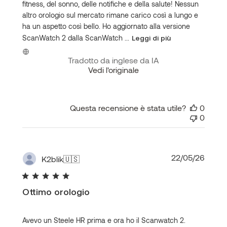
fitness, del sonno, delle notifiche e della salute! Nessun
altro orologio sul mercato rimane carico così a lungo e
ha un aspetto così bello. Ho aggiornato alla versione
ScanWatch 2 dalla ScanWatch ...
Leggi di più
Tradotto da inglese da IA
Vedi l'originale
Questa recensione è stata utile?
0
0
Data
22/05/26
K2blik
🇺🇸
di
pubbl
Ottimo orologio
Avevo un Steele HR prima e ora ho il Scanwatch 2.