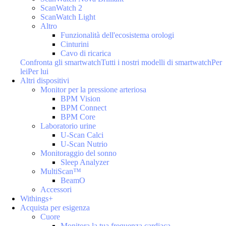
ScanWatch 2
ScanWatch Light
Altro
Funzionalità dell'ecosistema orologi
Cinturini
Cavo di ricarica
Confronta gli smartwatch
Tutti i nostri modelli di smartwatch
Per
lei
Per lui
Altri dispositivi
Monitor per la pressione arteriosa
BPM Vision
BPM Connect
BPM Core
Laboratorio urine
U-Scan Calci
U-Scan Nutrio
Monitoraggio del sonno
Sleep Analyzer
MultiScan™
BeamO
Accessori
Withings+
Acquista per esigenza
Cuore
Monitora la tua frequenza cardiaca