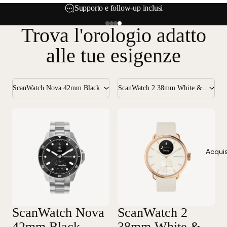
Supporto e follow-up inclusi
Trova l'orologio adatto
alle tue esigenze
ScanWatch Nova 42mm Black
ScanWatch 2 38mm White & Rose Gold
Acquis
ScanWatch Nova
ScanWatch 2
42mm Black
38mm White &