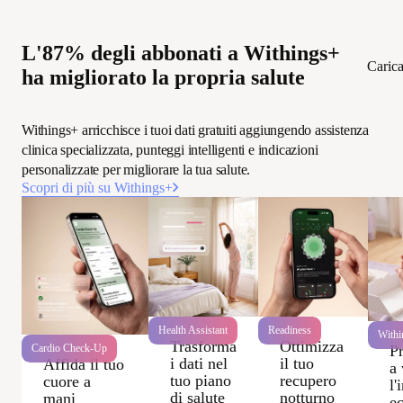
L'87% degli abbonati a Withings+
Caric
ha migliorato la propria salute
Withings+ arricchisce i tuoi dati gratuiti aggiungendo assistenza
clinica specializzata, punteggi intelligenti e indicazioni
personalizzate per migliorare la tua salute.
Scopri di più su Withings+
Health Assistant
Readiness
Withi
Trasforma
Ottimizza
P
Cardio Check-Up
i dati nel
il tuo
Affida il tuo
a 
tuo piano
recupero
cuore a
l'
di salute
notturno
mani
e