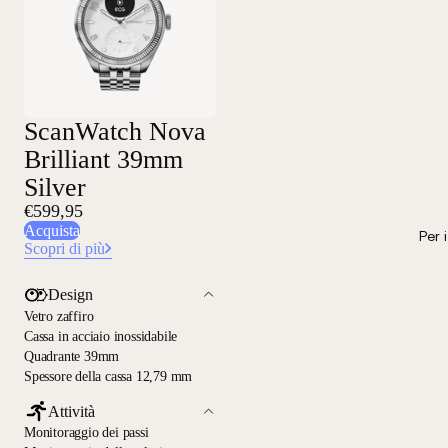
ScanWatch Nova
Brilliant 39mm
Silver
€599,95
Acquista
Per 
Scopri di più
Design
Vetro zaffiro
Cassa in acciaio inossidabile
Quadrante 39mm
Spessore della cassa 12,79 mm
Attività
Monitoraggio dei passi