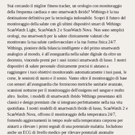
Stai cercando il miglior fitness tracker, un orologio con monitoraggio
della frequenza cardiaca o uno smartwatch ibrido? Withings è la tua
destinazione definitiva per la tecnologia indossabile. Scopri il futuro del
monitoraggio della salute con gli ultimi dispositivi smart di Withings:
ScanWatch Light, ScanWatch 2 e ScanWatch Nova. Non sono semplici
orologi, ma smartwatch per la salute clinicamente valutati che
monitorano la tua salute cardiovascolare e la tua forma fisica 24/7.
Withings, pioniere della bilancia intelligente e del primo smartwatch
analogico al mondo, è all'avanguardia nella salute digitale da oltre un
decennio, vincendo premi per i suoi iconici smartwatch di lusso. I nostri
dispositivi di salute personale clinicamente precisi ti aiutano a
raggiungere i tuoi obiettivi monitorando automaticamente i tuoi passi, le
corse, le sessioni di nuoto e il sonno. Vanno oltre il monitoraggio di base
con sensori all'avanguardia che forniscono metriche sanitarie avanzate,
scansioni notturne per il monitoraggio dell'ossigeno nel sangue e molto
altro. Inoltre, i modelli di smartwatch ibrido Withings presentano stili
classici e design premium che si integrano perfettamente nella tua vita
quotidiana. I nostri modelli di smartwatch ibrido di lusso, ScanWatch 2 e
ScanWatch Nova, offrono il monitoraggio della temperatura 24/7,
fornendo aggiornamenti in tempo reale sulla temperatura corporea per
aiutarti a rilevare i primi segnali di una potenziale malattia. Includono
anche un ECG di livello medico per rilevare potenziali anomalie