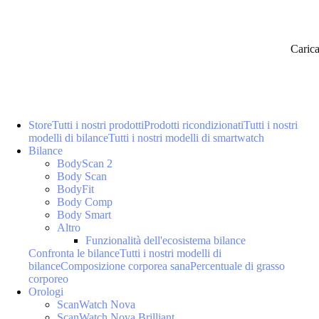
Caric
Store
Tutti i nostri prodotti
Prodotti ricondizionati
Tutti i nostri
modelli di bilance
Tutti i nostri modelli di smartwatch
Bilance
BodyScan 2
Body Scan
BodyFit
Body Comp
Body Smart
Altro
Funzionalità dell'ecosistema bilance
Confronta le bilance
Tutti i nostri modelli di
bilance
Composizione corporea sana
Percentuale di grasso
corporeo
Orologi
ScanWatch Nova
ScanWatch Nova Brilliant