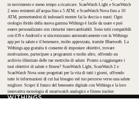
in movimento e meno tempo a ricaricare. ScanWatch Light e ScanWatch
2 sono resistenti all'acqua fino a 5 ATM, e ScanWatch Nova fino a 10
ATM, permettendoti di indossarli mentre fai la doccia o nuoti. Ogni
orologio ibrido della nuova gamma Withings è facile da usare e può
essere personalizzato con cinturini intercambiabili. Sono tutti compatibili
con iOS e Android e si sincronizzano automaticamente con la Withings
app per la salute e il benessere, molto apprezzata, tramite Bluetooth. La
Withings app gratuita ti consente di impostare obiettivi, trovare
motivazione, partecipare a programmi e molto altro, offrendo un
archivio illimitato delle tue metriche di salute. Pronto a raggiungere i
tuoi obiettivi di salute e fitness? ScanWatch Light, ScanWatch 2 e
ScanWatch Nova sono progettati per la vita di tutti i giorni, offrendo
tutte le informazioni di cui hai bisogno nel tuo percorso verso una salute
migliore. Scopri il futuro del benessere digitale con Withings e la loro
innovativa tecnologia di smartwatch analogico e fitness tracker.
Resta informato
Ricevi per primo le nostre ultime notizie, consigli sulla salute e
aggiornamenti.
Email