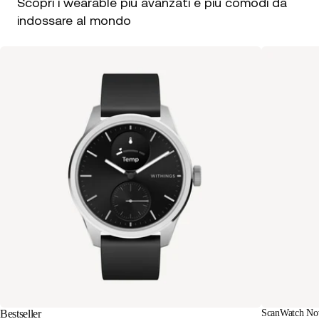
Scopri i wearable più avanzati e più comodi da
indossare al mondo
Bestseller
ScanWatch Nov