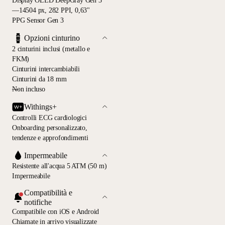
Display OLED DeepGray Gen 3
—14504 px, 282 PPI, 0,63"
PPG Sensor Gen 3
Opzioni cinturino
2 cinturini inclusi (metallo e
FKM)
Cinturini intercambiabili
Cinturini da 18 mm
—
Non incluso
Withings+
Controlli ECG cardiologici
Onboarding personalizzato,
tendenze e approfondimenti
Impermeabile
Resistente all'acqua 5 ATM (50 m)
Impermeabile
Compatibilità e
notifiche
Compatibile con iOS e Android
Chiamate in arrivo visualizzate