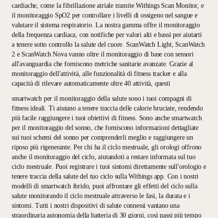
cardiache, come la fibrillazione atriale tramite Withings Scan Monitor, e
il monitoraggio SpO2 per controllare i livelli di ossigeno nel sangue e
valutare il sistema respiratorio. La nostra gamma offre il monitoraggio
della frequenza cardiaca, con notifiche per valori alti e bassi per aiutarti
a tenere sotto controllo la salute del cuore. ScanWatch Light, ScanWatch
2 e ScanWatch Nova vanno oltre il monitoraggio di base con sensori
all'avanguardia che forniscono metriche sanitarie avanzate. Grazie al
monitoraggio dell'attività, alle funzionalità di fitness tracker e alla
capacità di rilevare automaticamente oltre 40 attività, questi
smartwatch per il monitoraggio della salute sono i tuoi compagni di
fitness ideali. Ti aiutano a tenere traccia delle calorie bruciate, rendendo
più facile raggiungere i tuoi obiettivi di fitness. Sono anche smartwatch
per il monitoraggio del sonno, che forniscono informazioni dettagliate
sui tuoi schemi del sonno per comprenderli meglio e raggiungere un
riposo più rigenerante. Per chi ha il ciclo mestruale, gli orologi offrono
anche il monitoraggio del ciclo, aiutandoti a restare informata sul tuo
ciclo mestruale. Puoi registrare i tuoi sintomi direttamente sull'orologio e
tenere traccia della salute del tuo ciclo sulla Withings app. Con i nostri
modelli di smartwatch ibrido, puoi affrontare gli effetti del ciclo sulla
salute monitorando il ciclo mestruale attraverso le fasi, la durata e i
sintomi. Tutti i nostri dispositivi di salute connessi vantano una
straordinaria autonomia della batteria di 30 giorni, così passi più tempo