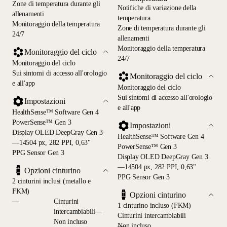
Zone di temperatura durante gli
Notifiche di variazione della
allenamenti
temperatura
Monitoraggio della temperatura
Zone di temperatura durante gli
24/7
allenamenti
Monitoraggio della temperatura
Monitoraggio del ciclo
24/7
Monitoraggio del ciclo
Sui sintomi di accesso all'orologio
Monitoraggio del ciclo
e all'app
Monitoraggio del ciclo
Sui sintomi di accesso all'orologio
Impostazioni
e all'app
HealthSense™ Software Gen 4
PowerSense™ Gen 3
Impostazioni
Display OLED DeepGray Gen 3
HealthSense™ Software Gen 4
—14504 px, 282 PPI, 0,63"
PowerSense™ Gen 3
PPG Sensor Gen 3
Display OLED DeepGray Gen 3
—14504 px, 282 PPI, 0,63"
Opzioni cinturino
PPG Sensor Gen 3
2 cinturini inclusi (metallo e
FKM)
Opzioni cinturino
—
Cinturini
1 cinturino incluso (FKM)
intercambiabili—
Cinturini intercambiabili
Non incluso
—
Non incluso