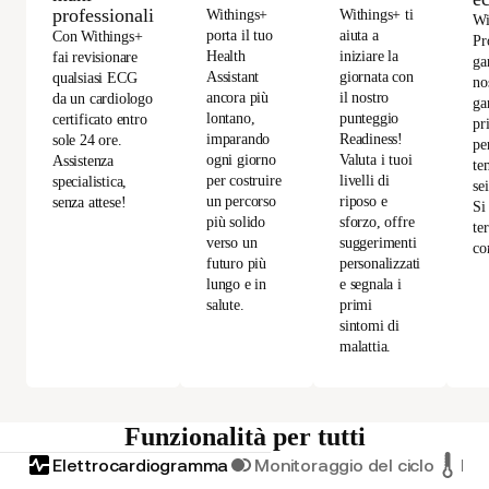
professionali
Withings+
Withings+ ti
Wi
porta il tuo
aiuta a
Con Withings+
Pr
Health
iniziare la
fai revisionare
ga
Assistant
giornata con
qualsiasi ECG
no
ancora più
il nostro
da un cardiologo
ga
lontano,
punteggio
certificato entro
pr
imparando
Readiness!
sole 24 ore.
per
ogni giorno
Valuta i tuoi
Assistenza
te
per costruire
livelli di
specialistica,
se
un percorso
riposo e
senza attese!
Si
più solido
sforzo, offre
te
verso un
suggerimenti
co
futuro più
personalizzati
lungo e in
e segnala i
salute.
primi
sintomi di
malattia.
Funzionalità per tutti
Elettrocardiogramma
Monitoraggio del ciclo
Mon