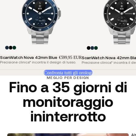
ScanWatch Nova 42mm Blue
€599,95 EUR
ScanWatch Nova 42mm Bl
Precisione clinica* incontra il design di lusso.
Precisione clinica* incontra il de
Confronta tutti gli orologi
MEGLIO PER DESIGN
Fino a 35 giorni di
monitoraggio
ininterrotto
Al