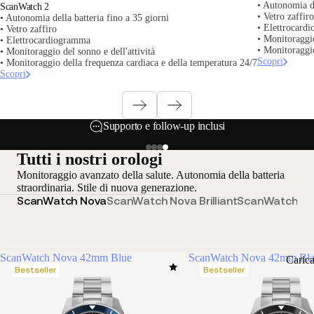
• Autonomia de
ScanWatch 2
• Vetro zaffi
• Autonomia della batteria fino a 35 giorni
• Elettrocard
• Vetro zaffiro
• Monitoraggio
• Elettrocardiogramma
• Monitoraggio
• Monitoraggio del sonno e dell'attività
Scopri
• Monitoraggio della frequenza cardiaca e della temperatura 24/7
Scopri
Supporto e follow-up inclusi
Tutti i nostri orologi
Monitoraggio avanzato della salute. Autonomia della batteria
straordinaria. Stile di nuova generazione.
ScanWatch Nova
ScanWatch Nova Brilliant
ScanWatch 2
S
ScanWatch Nova 42mm Blue
ScanWatch Nova 42mm Bl
Caric
Bestseller
Bestseller