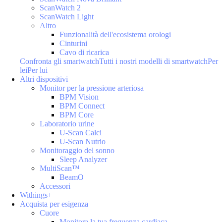
ScanWatch 2
ScanWatch Light
Altro
Funzionalità dell'ecosistema orologi
Cinturini
Cavo di ricarica
Confronta gli smartwatch
Tutti i nostri modelli di smartwatch
Per
lei
Per lui
Altri dispositivi
Monitor per la pressione arteriosa
BPM Vision
BPM Connect
BPM Core
Laboratorio urine
U-Scan Calci
U-Scan Nutrio
Monitoraggio del sonno
Sleep Analyzer
MultiScan™
BeamO
Accessori
Withings+
Acquista per esigenza
Cuore
Monitora la tua frequenza cardiaca