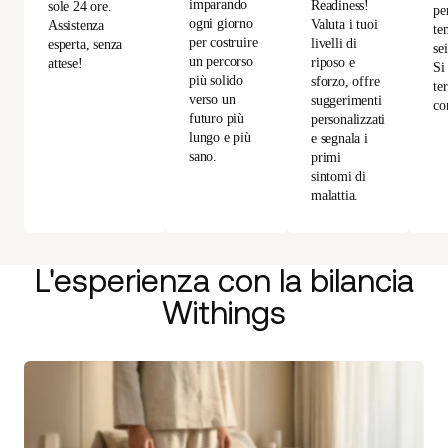
imparando
Readiness!
sole 24 ore.
per
ogni giorno
Valuta i tuoi
Assistenza
te
per costruire
livelli di
esperta, senza
se
un percorso
riposo e
attese!
Si
più solido
sforzo, offre
te
verso un
suggerimenti
co
futuro più
personalizzati
lungo e più
e segnala i
sano.
primi
sintomi di
malattia.
L'esperienza con la bilancia
Withings