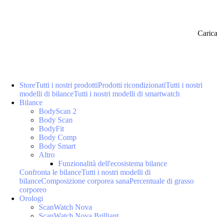
Caric
Store
Tutti i nostri prodotti
Prodotti ricondizionati
Tutti i nostri
modelli di bilance
Tutti i nostri modelli di smartwatch
Bilance
BodyScan 2
Body Scan
BodyFit
Body Comp
Body Smart
Altro
Funzionalità dell'ecosistema bilance
Confronta le bilance
Tutti i nostri modelli di
bilance
Composizione corporea sana
Percentuale di grasso
corporeo
Orologi
ScanWatch Nova
ScanWatch Nova Brilliant