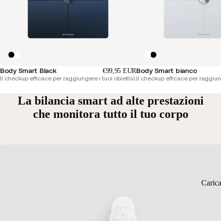
Body Smart Black
Body Smart bianco
€99,95 EUR
Il checkup efficace per raggiungere i tuoi obiettivi.
Il checkup efficace per raggiunge
La bilancia smart ad alte prestazioni
che monitora tutto il tuo corpo
Caric