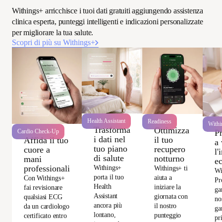
Withings+ arricchisce i tuoi dati gratuiti aggiungendo assistenza
clinica esperta, punteggi intelligenti e indicazioni personalizzate
per migliorare la tua salute.
Scopri di più su Withings+
Health Assistant
Readiness
Withi
Trasforma
Ottimizza
P
Cardio Check-Up
i dati nel
il tuo
Affida il tuo
a 
tuo piano
recupero
cuore a
l'
di salute
notturno
mani
e
professionali
Withings+
Withings+ ti
Wi
porta il tuo
aiuta a
Con Withings+
Pr
Health
iniziare la
fai revisionare
ga
Assistant
giornata con
qualsiasi ECG
no
ancora più
il nostro
da un cardiologo
ga
lontano,
punteggio
certificato entro
pr