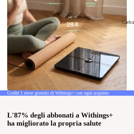
Caric
Goditi 1 mese gratuito di Withings+ con ogni acquisto
L'87% degli abbonati a Withings+
ha migliorato la propria salute