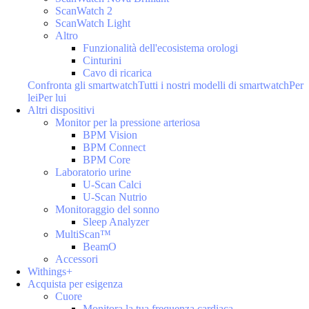
ScanWatch 2
ScanWatch Light
Altro
Funzionalità dell'ecosistema orologi
Cinturini
Cavo di ricarica
Confronta gli smartwatch
Tutti i nostri modelli di smartwatch
Per
lei
Per lui
Altri dispositivi
Monitor per la pressione arteriosa
BPM Vision
BPM Connect
BPM Core
Laboratorio urine
U-Scan Calci
U-Scan Nutrio
Monitoraggio del sonno
Sleep Analyzer
MultiScan™
BeamO
Accessori
Withings+
Acquista per esigenza
Cuore
Monitora la tua frequenza cardiaca