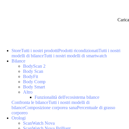
Caric
Store
Tutti i nostri prodotti
Prodotti ricondizionati
Tutti i nostri
modelli di bilance
Tutti i nostri modelli di smartwatch
Bilance
BodyScan 2
Body Scan
BodyFit
Body Comp
Body Smart
Altro
Funzionalità dell'ecosistema bilance
Confronta le bilance
Tutti i nostri modelli di
bilance
Composizione corporea sana
Percentuale di grasso
corporeo
Orologi
ScanWatch Nova
ScanWatch Nova Brilliant