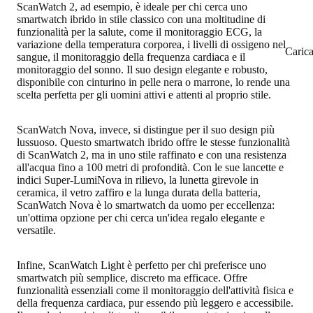
ScanWatch 2, ad esempio, è ideale per chi cerca uno
smartwatch ibrido in stile classico con una moltitudine di
funzionalità per la salute, come il monitoraggio ECG, la
variazione della temperatura corporea, i livelli di ossigeno nel
Caric
sangue, il monitoraggio della frequenza cardiaca e il
monitoraggio del sonno. Il suo design elegante e robusto,
disponibile con cinturino in pelle nera o marrone, lo rende una
scelta perfetta per gli uomini attivi e attenti al proprio stile.
ScanWatch Nova, invece, si distingue per il suo design più
lussuoso. Questo smartwatch ibrido offre le stesse funzionalità
di ScanWatch 2, ma in uno stile raffinato e con una resistenza
all'acqua fino a 100 metri di profondità. Con le sue lancette e
indici Super-LumiNova in rilievo, la lunetta girevole in
ceramica, il vetro zaffiro e la lunga durata della batteria,
ScanWatch Nova è lo smartwatch da uomo per eccellenza:
un'ottima opzione per chi cerca un'idea regalo elegante e
versatile.
Infine, ScanWatch Light è perfetto per chi preferisce uno
smartwatch più semplice, discreto ma efficace. Offre
funzionalità essenziali come il monitoraggio dell'attività fisica e
della frequenza cardiaca, pur essendo più leggero e accessibile.