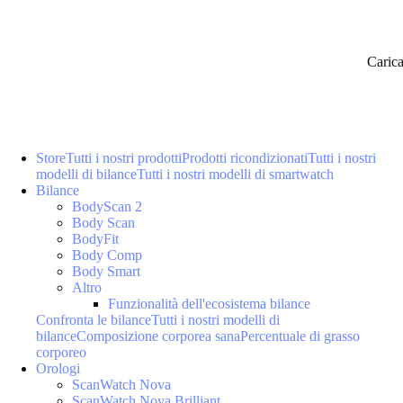
Caric
Store
Tutti i nostri prodotti
Prodotti ricondizionati
Tutti i nostri
modelli di bilance
Tutti i nostri modelli di smartwatch
Bilance
BodyScan 2
Body Scan
BodyFit
Body Comp
Body Smart
Altro
Funzionalità dell'ecosistema bilance
Confronta le bilance
Tutti i nostri modelli di
bilance
Composizione corporea sana
Percentuale di grasso
corporeo
Orologi
ScanWatch Nova
ScanWatch Nova Brilliant