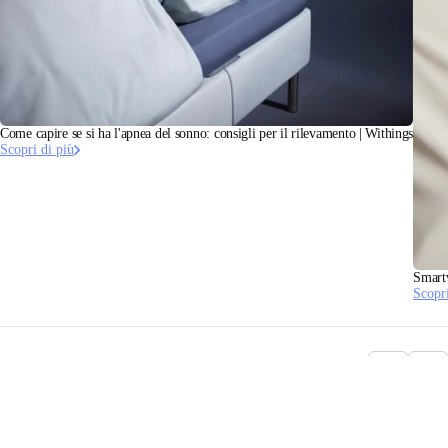
Come capire se si ha l'apnea del sonno: consigli per il rilevamento | Withings
Scopri di più
Smartw
Scopri
Resta informato
Ricevi per primo le nostre ultime notizie, consigli sulla salute e