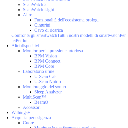
ScanWatch 2
ScanWatch Light
Altro
Funzionalità dell'ecosistema orologi
Cinturini
Cavo di ricarica
Confronta gli smartwatch
Tutti i nostri modelli di smartwatch
Per
lei
Per lui
Altri dispositivi
Monitor per la pressione arteriosa
BPM Vision
BPM Connect
BPM Core
Laboratorio urine
U-Scan Calci
U-Scan Nutrio
Monitoraggio del sonno
Sleep Analyzer
MultiScan™
BeamO
Accessori
Withings+
Acquista per esigenza
Cuore
Monitora la tua frequenza cardiaca