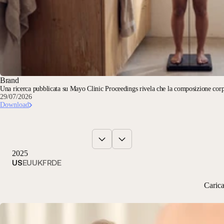
Brand
Una ricerca pubblicata su Mayo Clinic Proceedings rivela che la composizione corpo
29/07/2026
Download
2025
US
EU
UK
FR
DE
Caric