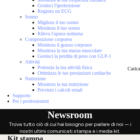
Gestisci l'ipertensione
Registra un ECG
Sonno
Migliora il tuo sonno
Monitora il tuo sonno
Rileva l'apnea notturna
Composizione corporea
Monitora il grasso corporeo
Monitora la tua massa muscolare
Gestisci la perdita di peso con GLP-1
Attività
Potenzia la tua attività fisica
Caric
Ottimizza le tue prestazioni cardiache
Nutrizione
Monitora la tua nutrizione
Previeni i calcoli renali
Supporto
Per i professionisti
Newsroom
Trova tutto ciò di cui hai bisogno per parlare di noi — i
nostri ultimi comunicati stampa e i media kit.
Kit stampa