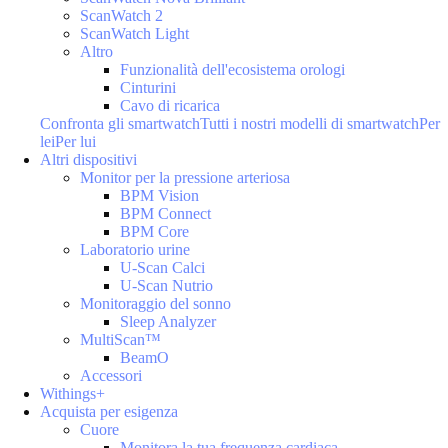
ScanWatch 2
ScanWatch Light
Altro
Funzionalità dell'ecosistema orologi
Cinturini
Cavo di ricarica
Confronta gli smartwatch
Tutti i nostri modelli di smartwatch
Per
lei
Per lui
Altri dispositivi
Monitor per la pressione arteriosa
BPM Vision
BPM Connect
BPM Core
Laboratorio urine
U-Scan Calci
U-Scan Nutrio
Monitoraggio del sonno
Sleep Analyzer
MultiScan™
BeamO
Accessori
Withings+
Acquista per esigenza
Cuore
Monitora la tua frequenza cardiaca