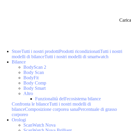
Caric
Store
Tutti i nostri prodotti
Prodotti ricondizionati
Tutti i nostri
modelli di bilance
Tutti i nostri modelli di smartwatch
Bilance
BodyScan 2
Body Scan
BodyFit
Body Comp
Body Smart
Altro
Funzionalità dell'ecosistema bilance
Confronta le bilance
Tutti i nostri modelli di
bilance
Composizione corporea sana
Percentuale di grasso
corporeo
Orologi
ScanWatch Nova
ScanWatch Nova Brilliant