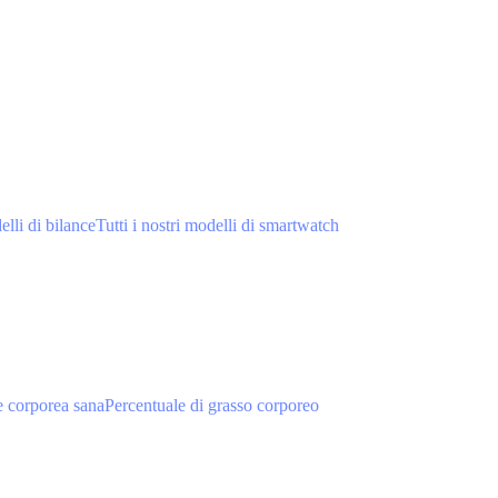
elli di bilance
Tutti i nostri modelli di smartwatch
 corporea sana
Percentuale di grasso corporeo