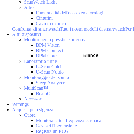
ScanWatch Light
Altro
Funzionalità dell'ecosistema orologi
Cinturini
Cavo di ricarica
Confronta gli smartwatch
Tutti i nostri modelli di smartwatch
Per l
Altri dispositivi
Monitor per la pressione arteriosa
BPM Vision
BPM Connect
Bilance
BPM Core
Laboratorio urine
U-Scan Calci
U-Scan Nutrio
Monitoraggio del sonno
Sleep Analyzer
MultiScan™
BeamO
Accessori
Withings+
Acquista per esigenza
Cuore
Monitora la tua frequenza cardiaca
Gestisci l'ipertensione
Registra un ECG