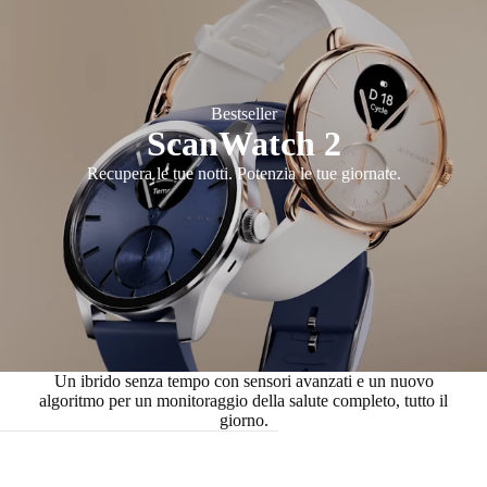
Bestseller
ScanWatch 2
Recupera le tue notti. Potenzia le tue giornate.
Un ibrido senza tempo con sensori avanzati e un nuovo
algoritmo per un monitoraggio della salute completo, tutto il
giorno.