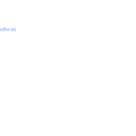
ei
Per lui