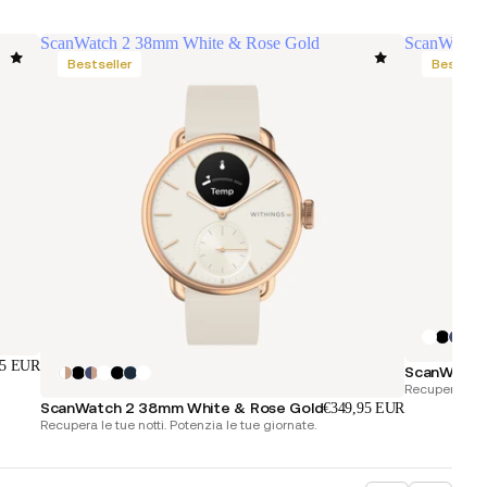
ScanWatch 2 38mm White & Rose Gold
ScanWatch 
Bestseller
Bestsell
95 EUR
ScanWatch 
Recupera le tu
ScanWatch 2 38mm White & Rose Gold
€349,95 EUR
Recupera le tue notti. Potenzia le tue giornate.