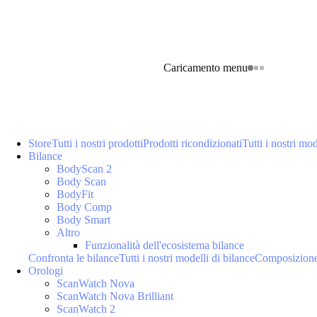
Caricamento menu
Store
Tutti i nostri prodotti
Prodotti ricondizionati
Tutti i nostri mod
Bilance
BodyScan 2
Body Scan
BodyFit
Body Comp
Body Smart
Altro
Funzionalità dell'ecosistema bilance
Confronta le bilance
Tutti i nostri modelli di bilance
Composizione
Orologi
ScanWatch Nova
ScanWatch Nova Brilliant
ScanWatch 2