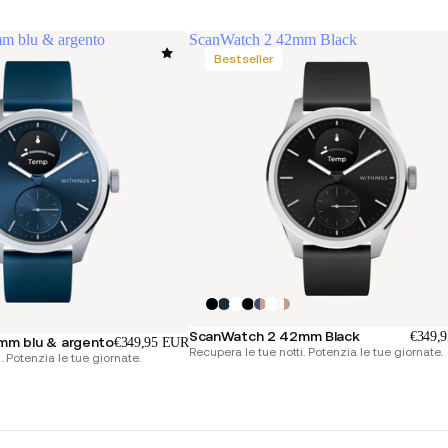
m blu & argento
ScanWatch 2 42mm Black
Bestseller
ScanWatch 2 42mm Black
€349,
mm blu & argento
€349,95 EUR
Recupera le tue notti. Potenzia le tue giornate.
. Potenzia le tue giornate.