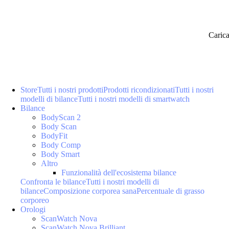
Caric
Store
Tutti i nostri prodotti
Prodotti ricondizionati
Tutti i nostri
modelli di bilance
Tutti i nostri modelli di smartwatch
Bilance
BodyScan 2
Body Scan
BodyFit
Body Comp
Body Smart
Altro
Funzionalità dell'ecosistema bilance
Confronta le bilance
Tutti i nostri modelli di
bilance
Composizione corporea sana
Percentuale di grasso
corporeo
Orologi
ScanWatch Nova
ScanWatch Nova Brilliant