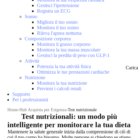
Gestisci l'ipertensione
Registra un ECG
Sonno
Migliora il tuo sonno
Monitora il tuo sonno
Rileva l'apnea notturna
Composizione corporea
Monitora il grasso corporeo
Monitora la tua massa muscolare
Gestisci la perdita di peso con GLP-1
Attività
Potenzia la tua attività fisica
Caric
Ottimizza le tue prestazioni cardiache
Nutrizione
Monitora la tua nutrizione
Previeni i calcoli renali
Supporto
Per i professionisti
Home
Hub Acquista per Esigenza
Test nutrizionale
Test nutrizionali: un modo più
intelligente per monitorare la tua dieta
Mantenere la salute generale
inizia dalla comprensione di ciò di
cui il tuo corpo ha bisogno
. Molte persone si chiedono se stiano