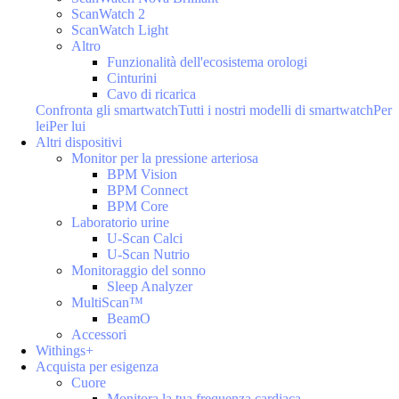
ScanWatch 2
ScanWatch Light
Altro
Funzionalità dell'ecosistema orologi
Cinturini
Cavo di ricarica
Confronta gli smartwatch
Tutti i nostri modelli di smartwatch
Per
lei
Per lui
Altri dispositivi
Monitor per la pressione arteriosa
BPM Vision
BPM Connect
BPM Core
Laboratorio urine
U-Scan Calci
U-Scan Nutrio
Monitoraggio del sonno
Sleep Analyzer
MultiScan™
BeamO
Accessori
Withings+
Acquista per esigenza
Cuore
Monitora la tua frequenza cardiaca