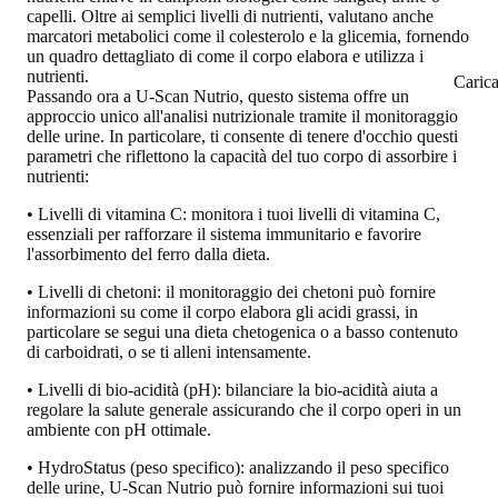
capelli. Oltre ai semplici livelli di nutrienti, valutano anche
marcatori metabolici come il colesterolo e la glicemia, fornendo
un quadro dettagliato di come il corpo elabora e utilizza i
nutrienti.
Caric
Passando ora a U-Scan Nutrio, questo sistema offre un
approccio unico all'analisi nutrizionale tramite il monitoraggio
delle urine.
In particolare, ti consente di tenere d'occhio questi
parametri che riflettono la capacità del tuo corpo di assorbire i
nutrienti:
• Livelli di vitamina C: monitora i tuoi livelli di vitamina C,
essenziali per rafforzare il sistema immunitario e favorire
l'assorbimento del ferro dalla dieta.
• Livelli di chetoni: il monitoraggio dei chetoni può fornire
informazioni su come il corpo elabora gli acidi grassi, in
particolare se segui una dieta chetogenica o a basso contenuto
di carboidrati, o se ti alleni intensamente.
• Livelli di bio-acidità (pH): bilanciare la bio-acidità aiuta a
regolare la salute generale assicurando che il corpo operi in un
ambiente con pH ottimale.
• HydroStatus (peso specifico): analizzando il peso specifico
delle urine, U-Scan Nutrio può fornire informazioni sui tuoi