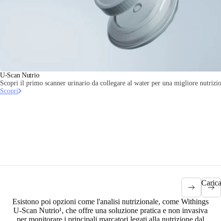
U-Scan Nutrio
Scopri il primo scanner urinario da collegare al water per una migliore nutrizi
Scopri
Caric
Esistono poi opzioni come l'analisi nutrizionale, come Withings
U-Scan Nutrio¹, che offre una
soluzione pratica e non invasiva
per monitorare i principali marcatori legati alla nutrizione
dal