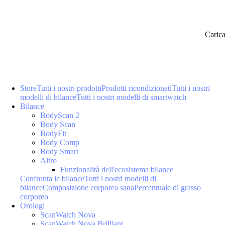
Caric
Store
Tutti i nostri prodotti
Prodotti ricondizionati
Tutti i nostri
modelli di bilance
Tutti i nostri modelli di smartwatch
Bilance
BodyScan 2
Body Scan
BodyFit
Body Comp
Body Smart
Altro
Funzionalità dell'ecosistema bilance
Confronta le bilance
Tutti i nostri modelli di
bilance
Composizione corporea sana
Percentuale di grasso
corporeo
Orologi
ScanWatch Nova
ScanWatch Nova Brilliant