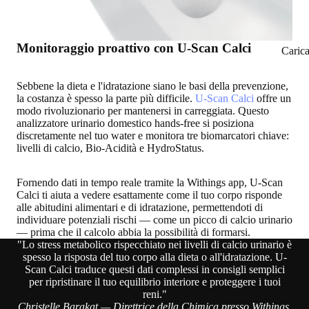
Monitoraggio proattivo con U-Scan Calci
Caric
Sebbene la dieta e l'idratazione siano le basi della prevenzione,
la costanza è spesso la parte più difficile.
U-Scan Calci
offre un
modo rivoluzionario per mantenersi in carreggiata
. Questo
analizzatore urinario domestico hands-free si posiziona
discretamente nel tuo water e monitora tre biomarcatori chiave:
livelli di calcio, Bio-Acidità e HydroStatus.
Fornendo
dati in tempo reale tramite la Withings app
, U-Scan
Calci ti aiuta a vedere esattamente come il tuo corpo risponde
alle abitudini alimentari e di idratazione, permettendoti di
individuare potenziali rischi — come un picco di calcio urinario
—
prima che il calcolo abbia la possibilità di formarsi
.
"Lo stress metabolico rispecchiato nei livelli di calcio urinario è
spesso la risposta del tuo corpo alla dieta o all'idratazione. U-
Scan Calci traduce questi dati complessi in consigli semplici
per ripristinare il tuo equilibrio interiore e proteggere i tuoi
reni."
Christelle Barakat — Direttrice della Chimica presso Withings,