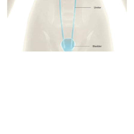
FAQ
Qual è la bevanda migliore per prevenire i calcoli renali?
Posso assumere integratori di vitamina C se sono predisposto ai
calcoli?
Come faccio a sapere che tipo di calcolo renale ho?
Il caffè causa i calcoli renali?
Come funziona U-Scan Calci?