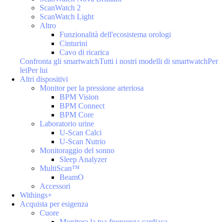
ScanWatch 2
ScanWatch Light
Altro
Funzionalità dell'ecosistema orologi
Cinturini
Cavo di ricarica
Confronta gli smartwatch
Tutti i nostri modelli di smartwatch
Per
lei
Per lui
Altri dispositivi
Monitor per la pressione arteriosa
BPM Vision
BPM Connect
BPM Core
Laboratorio urine
U-Scan Calci
U-Scan Nutrio
Monitoraggio del sonno
Sleep Analyzer
MultiScan™
BeamO
Accessori
Withings+
Acquista per esigenza
Cuore
Monitora la tua frequenza cardiaca