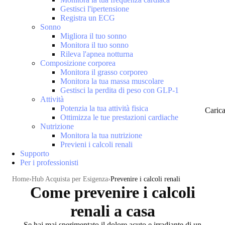
Gestisci l'ipertensione
Registra un ECG
Sonno
Migliora il tuo sonno
Monitora il tuo sonno
Rileva l'apnea notturna
Composizione corporea
Monitora il grasso corporeo
Monitora la tua massa muscolare
Gestisci la perdita di peso con GLP-1
Attività
Potenzia la tua attività fisica
Caric
Ottimizza le tue prestazioni cardiache
Nutrizione
Monitora la tua nutrizione
Previeni i calcoli renali
Supporto
Per i professionisti
Home
Hub Acquista per Esigenza
Prevenire i calcoli renali
Come prevenire i calcoli
renali a casa
Se hai mai sperimentato il dolore acuto e irradiante di un