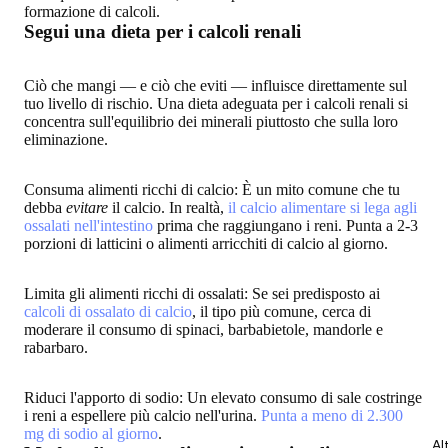
formazione di calcoli.
Segui una dieta per i calcoli renali
Ciò che mangi — e ciò che eviti — influisce direttamente sul
tuo livello di rischio. Una
dieta adeguata per i calcoli renali
si
concentra sull'
equilibrio dei minerali
piuttosto che sulla loro
eliminazione.
Consuma alimenti ricchi di calcio
: È un mito comune che tu
debba
evitare
il calcio. In realtà,
il calcio alimentare si lega agli
ossalati nell'intestino
prima che raggiungano i reni. Punta a 2-3
porzioni di latticini o alimenti arricchiti di calcio al giorno.
Limita gli alimenti ricchi di ossalati
: Se sei predisposto ai
calcoli di ossalato di calcio
, il tipo più comune, cerca di
moderare il consumo di spinaci, barbabietole, mandorle e
rabarbaro.
Riduci l'apporto di sodio
: Un elevato consumo di sale costringe
i reni a espellere più calcio nell'urina.
Punta a meno di 2.300
mg di sodio al giorno
.
Al