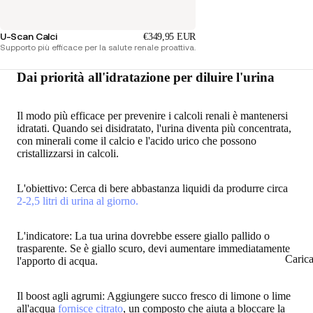
U-Scan Calci
€349,95 EUR
Supporto più efficace per la salute renale proattiva.
Dai priorità all'idratazione per diluire l'urina
Il modo più efficace per
prevenire i calcoli renali
è
mantenersi
idratati
. Quando sei disidratato, l'urina diventa più concentrata,
con
minerali come il calcio e l'acido urico
che possono
cristallizzarsi in calcoli.
L'obiettivo
: Cerca di bere abbastanza liquidi da produrre circa
2-2,5 litri di urina al giorno.
L'indicatore
: La tua urina dovrebbe essere giallo pallido o
trasparente. Se è giallo scuro, devi aumentare immediatamente
Caric
l'apporto di acqua.
Il boost agli agrumi
: Aggiungere succo fresco di limone o lime
all'acqua
fornisce citrato
, un composto che aiuta a bloccare la