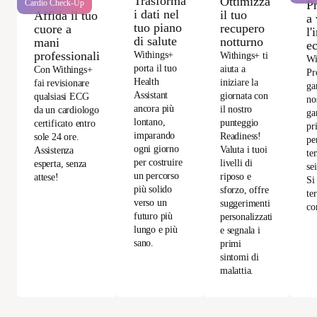
Trasforma
Ottimizza
P
Cardio Check-Up
i dati nel
il tuo
Affida il tuo
a 
tuo piano
recupero
cuore a
l'
di salute
notturno
mani
e
professionali
Withings+
Withings+ ti
Wi
porta il tuo
aiuta a
Con Withings+
Pr
Health
iniziare la
fai revisionare
ga
Assistant
giornata con
qualsiasi ECG
no
ancora più
il nostro
da un cardiologo
ga
lontano,
punteggio
certificato entro
pr
imparando
Readiness!
sole 24 ore.
per
ogni giorno
Valuta i tuoi
Assistenza
te
per costruire
livelli di
esperta, senza
se
un percorso
riposo e
attese!
Si
più solido
sforzo, offre
te
verso un
suggerimenti
co
futuro più
personalizzati
lungo e più
e segnala i
sano.
primi
sintomi di
malattia.