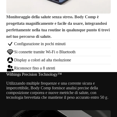
Monitoraggio della salute senza stress. Body Comp è
progettata magnificamente e facile da usare, integrandosi
perfettamente nella tua routine in qualunque punto ti trovi
nel tuo percorso di salute.
Configurazione in pochi minuti
Si connette tramite Wi-Fi o Bluetooth
Display a colori ad alta risoluzione
Riconosce fino a 8 utenti
Withings Precision Technology™
Utilizzando multiple frequenze e una corrente sicura e
impercettibile, Body Comp fornisce analisi precise della
composizione corporea e nuove metriche di salute, con
tecnologia brevettata che mantiene il peso accurato entro 50 g.
Caric