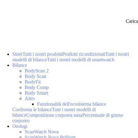
Caric
Store
Tutti i nostri prodotti
Prodotti ricondizionati
Tutti i nostri
modelli di bilance
Tutti i nostri modelli di smartwatch
Bilance
BodyScan 2
Body Scan
BodyFit
Body Comp
Body Smart
Altro
Funzionalità dell'ecosistema bilance
Confronta le bilance
Tutti i nostri modelli di
bilance
Composizione corporea sana
Percentuale di grasso
corporeo
Orologi
ScanWatch Nova
ScanWatch Nova Brilliant