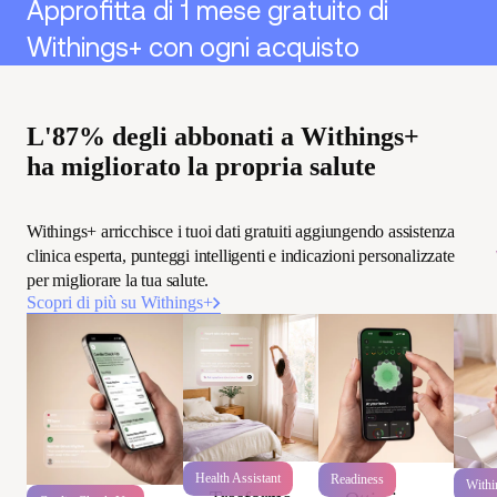
Approfitta di 1 mese gratuito di
Withings+ con ogni acquisto
L'87% degli abbonati a Withings+
ha migliorato la propria salute
Withings+ arricchisce i tuoi dati gratuiti aggiungendo assistenza
clinica esperta, punteggi intelligenti e indicazioni personalizzate
per migliorare la tua salute.
Scopri di più su Withings+
Health Assistant
Readiness
Withi