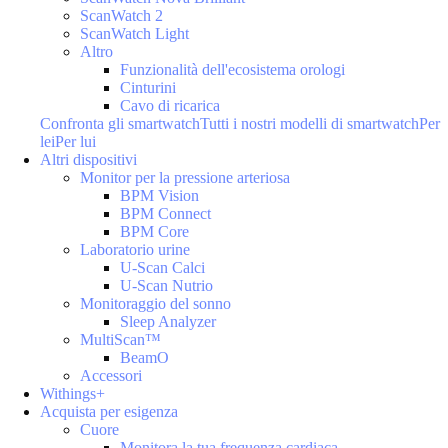
ScanWatch 2
ScanWatch Light
Altro
Funzionalità dell'ecosistema orologi
Cinturini
Cavo di ricarica
Confronta gli smartwatch
Tutti i nostri modelli di smartwatch
Per
lei
Per lui
Altri dispositivi
Monitor per la pressione arteriosa
BPM Vision
BPM Connect
BPM Core
Laboratorio urine
U-Scan Calci
U-Scan Nutrio
Monitoraggio del sonno
Sleep Analyzer
MultiScan™
BeamO
Accessori
Withings+
Acquista per esigenza
Cuore
Monitora la tua frequenza cardiaca