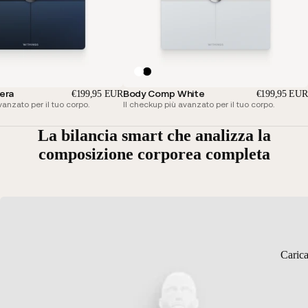
era
Body Comp White
€199,95 EUR
€199,95 EUR
vanzato per il tuo corpo.
Il checkup più avanzato per il tuo corpo.
La bilancia smart che analizza la
composizione corporea completa
Caric