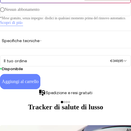
Nessun abbonamento
*Mese gratuito, senza impegno: disdici in qualsiasi momento prima del rinnovo automatico.
Scopri di più
›
Specifiche tecniche
Il tuo ordine
€349,95
Disponibile
Aggiungi al carrello
Spedizione e resi gratuiti
Tracker di salute di lusso
Al