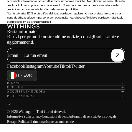
puramente informativo e non costituiscono funzionalità mediche. Non devono essere utilizzate
per il controllo o il supporto del concepimento. Consultare sempre un professionista sanitario
per indicazioni relative alla fertilità o alla salute riproduttiva.
⁴Le funzionalità ECG e di notifica del ritmo cardiaco irregolare non sono state testate e non
sono destinate all'uso in persone con pacemaker cardiaco, defibrillatore cardiaco impiantabile
o altri dispositivi elettronici impiantati.
Resta informato
Ricevi per primo le nostre ultime notizie, consigli sulla salute e
aggiornamenti.
Email
Facebook
Instagram
Youtube
Tiktok
Twitter
IT · EUR
BILANCE
OROLOGI
ACQUISTA IN EUROPA
PROFESSIONISTI
© 2026 Withings — Tutti i diritti riservati.
Informativa sulla privacy
Condizioni di vendita
Termini di servizio
Avviso legale
Recapiti
Politica di rimborso
Impostazioni cookie