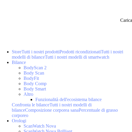
Caric
Store
Tutti i nostri prodotti
Prodotti ricondizionati
Tutti i nostri
modelli di bilance
Tutti i nostri modelli di smartwatch
Bilance
BodyScan 2
Body Scan
BodyFit
Body Comp
Body Smart
Altro
Funzionalità dell'ecosistema bilance
Confronta le bilance
Tutti i nostri modelli di
bilance
Composizione corporea sana
Percentuale di grasso
corporeo
Orologi
ScanWatch Nova
ScanWatch Nova Brilliant