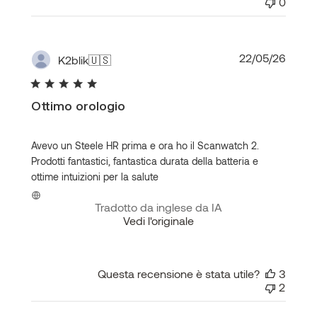
0
Data
22/05/26
K2blik
🇺🇸
di
pubbl
Ottimo orologio
Avevo un Steele HR prima e ora ho il Scanwatch 2.
Prodotti fantastici, fantastica durata della batteria e
ottime intuizioni per la salute
Tradotto da inglese da IA
Vedi l'originale
Questa recensione è stata utile?
3
2