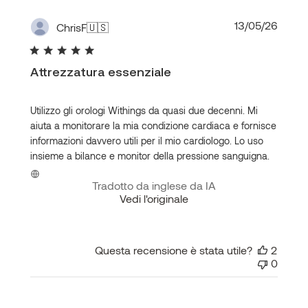
Data
13/05/26
ChrisF
🇺🇸
di
pubbl
Attrezzatura essenziale
Utilizzo gli orologi Withings da quasi due decenni. Mi
aiuta a monitorare la mia condizione cardiaca e fornisce
informazioni davvero utili per il mio cardiologo. Lo uso
insieme a bilance e monitor della pressione sanguigna.
Tradotto da inglese da IA
Vedi l'originale
Questa recensione è stata utile?
2
0