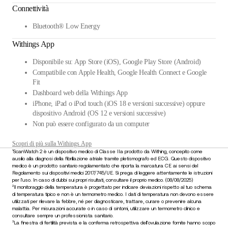
Connettività
Bluetooth® Low Energy
Withings App
Disponibile su: App Store (iOS), Google Play Store (Android)
Compatibile con Apple Health, Google Health Connect e Google
Fit
Dashboard web della Withings App
iPhone, iPad o iPod touch (iOS 18 e versioni successive) oppure
dispositivo Android (OS 12 e versioni successive)
Non può essere configurato da un computer
Scopri di più sulla Withings App
¹ScanWatch 2 è un dispositivo medico di Classe IIa prodotto da Withing, concepito come
ausilio alla diagnosi della fibrillazione atriale tramite pletismografo ed ECG. Questo dispositivo
medico è un prodotto sanitario regolamentato che riporta la marcatura CE ai sensi del
Regolamento sui dispositivi medici 2017/745/UE. Si prega di leggere attentamente le istruzioni
per l'uso. In caso di dubbi sui propri risultati, consultare il proprio medico. (08/08/2025)
²Il monitoraggio della temperatura è progettato per indicare deviazioni rispetto al tuo schema
di temperatura tipico e non è un termometro medico. I dati di temperatura non devono essere
utilizzati per rilevare la febbre, né per diagnosticare, trattare, curare o prevenire alcuna
malattia. Per misurazioni accurate o in caso di sintomi, utilizzare un termometro clinico e
consultare sempre un professionista sanitario.
³La finestra di fertilità prevista e la conferma retrospettiva dell'ovulazione fornite hanno scopo