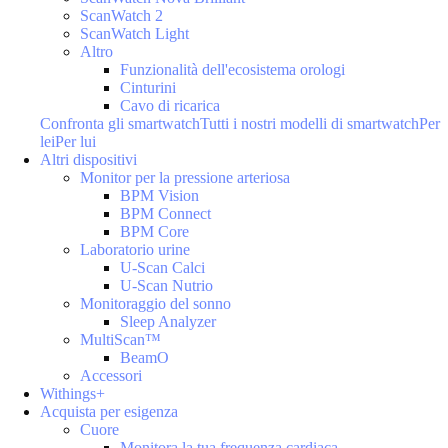
ScanWatch 2
ScanWatch Light
Altro
Funzionalità dell'ecosistema orologi
Cinturini
Cavo di ricarica
Confronta gli smartwatch
Tutti i nostri modelli di smartwatch
Per
lei
Per lui
Altri dispositivi
Monitor per la pressione arteriosa
BPM Vision
BPM Connect
BPM Core
Laboratorio urine
U-Scan Calci
U-Scan Nutrio
Monitoraggio del sonno
Sleep Analyzer
MultiScan™
BeamO
Accessori
Withings+
Acquista per esigenza
Cuore
Monitora la tua frequenza cardiaca