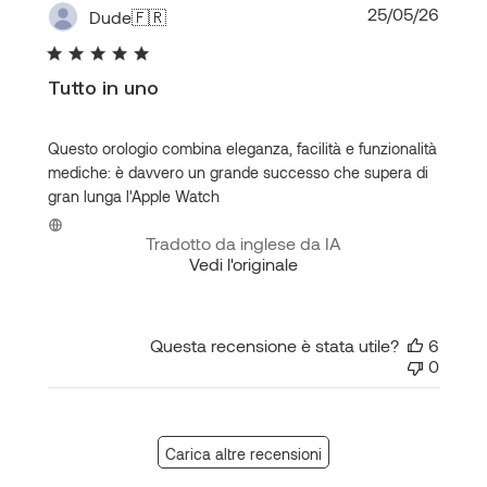
Data
25/05/26
Dude
🇫🇷
di
pubbl
Tutto in uno
Questo orologio combina eleganza, facilità e funzionalità
mediche: è davvero un grande successo che supera di
gran lunga l'Apple Watch
Tradotto da inglese da IA
Vedi l'originale
Questa recensione è stata utile?
6
0
Carica altre recensioni