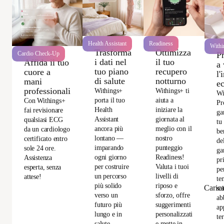
Health Assistant
Readiness
Withi
Trasforma
Ottimizza
P
Cardio Check-Up
i dati nel
il tuo
Affida il tuo
a 
tuo piano
recupero
cuore a
l'
di salute
notturno
mani
e
professionali
Withings+
Withings+ ti
Wi
porta il tuo
aiuta a
Con Withings+
Pr
Health
iniziare la
fai revisionare
ga
Assistant
giornata al
qualsiasi ECG
tu
ancora più
meglio con il
da un cardiologo
be
lontano —
nostro
certificato entro
de
imparando
punteggio
sole 24 ore.
ga
ogni giorno
Readiness!
Assistenza
pr
per costruire
Valuta i tuoi
esperta, senza
per
un percorso
livelli di
attese!
te
più solido
riposo e
Caric
se
verso un
sforzo, offre
ab
futuro più
suggerimenti
ap
lungo e in
personalizzati
te
salute.
e mette in