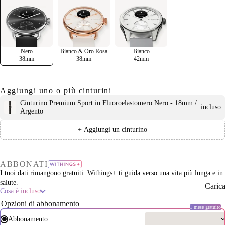
Nero
Bianco & Oro Rosa
Bianco
38mm
38mm
42mm
Aggiungi uno o più cinturini
Cinturino Premium Sport in Fluoroelastomero Nero - 18mm /
incluso
Argento
+ Aggiungi un cinturino
ABBONATI
I tuoi dati rimangono gratuiti. Withings+ ti guida verso una vita più lunga e in
salute.
Caric
Cosa è incluso
Opzioni di abbonamento
1 mese gratuito
Abbonamento