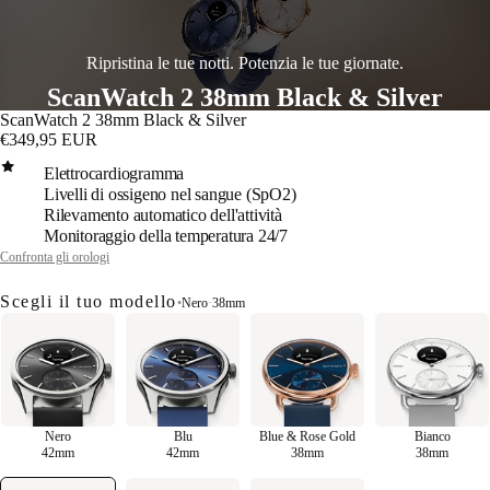
Ripristina le tue notti. Potenzia le tue giornate.
ScanWatch 2 38mm Black & Silver
ScanWatch 2 38mm Black & Silver
€349,95 EUR
Elettrocardiogramma
Livelli di ossigeno nel sangue (SpO2)
Rilevamento automatico dell'attività
Monitoraggio della temperatura 24/7
Confronta gli orologi
Scegli il tuo modello
•
Nero
·
38mm
Nero
Blu
Blue & Rose Gold
Bianco
42mm
42mm
38mm
38mm