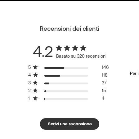
Recensioni dei clienti
4.2
Basato su 320 recensioni
5
146
Per 
4
118
3
37
2
15
1
4
Scrivi una recensione