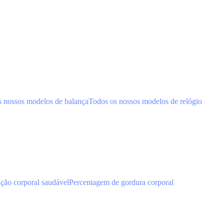
s nossos modelos de balança
Todos os nossos modelos de relógio
ão corporal saudável
Percentagem de gordura corporal