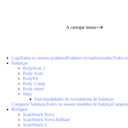
A carregar menu
Loja
Todos os nossos produtos
Produtos recondicionados
Todos o
Balanças
BodyScan 2
Body Scan
BodyFit
Body Comp
Body smart
Mais
Funcionalidades do ecossistema de balanças
Comparar balanças
Todos os nossos modelos de balança
Composiç
Relógios
ScanWatch Nova
ScanWatch Nova Brilliant
ScanWatch 2