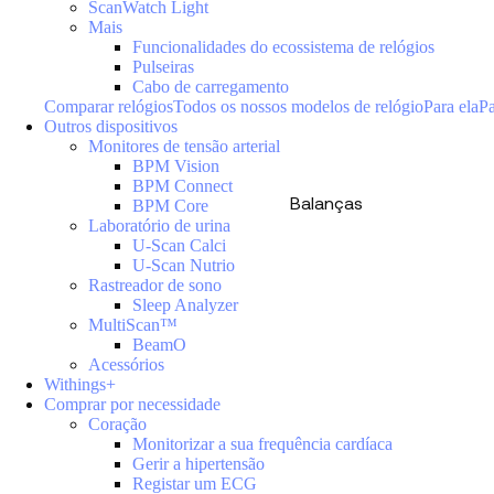
ScanWatch Light
Mais
Funcionalidades do ecossistema de relógios
Pulseiras
Cabo de carregamento
Comparar relógios
Todos os nossos modelos de relógio
Para ela
Pa
Outros dispositivos
Monitores de tensão arterial
BPM Vision
BPM Connect
Balanças
BPM Core
Laboratório de urina
U-Scan Calci
U-Scan Nutrio
Rastreador de sono
Sleep Analyzer
MultiScan™
BeamO
Acessórios
Withings+
Comprar por necessidade
Coração
Monitorizar a sua frequência cardíaca
Gerir a hipertensão
Registar um ECG