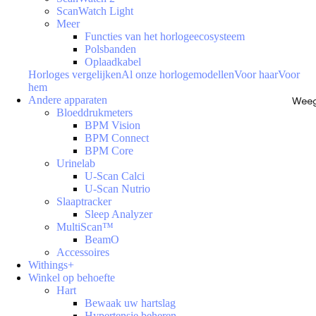
ScanWatch Light
Meer
Functies van het horlogeecosysteem
Polsbanden
Oplaadkabel
Horloges vergelijken
Al onze horlogemodellen
Voor haar
Voor
hem
Andere apparaten
Weeg
Bloeddrukmeters
BPM Vision
BPM Connect
BPM Core
Urinelab
U-Scan Calci
U-Scan Nutrio
Slaaptracker
Sleep Analyzer
MultiScan™
BeamO
Accessoires
Withings+
Winkel op behoefte
Hart
Bewaak uw hartslag
Hypertensie beheren