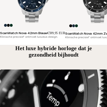
ScanWatch Nova 42mm Blauw
€599,95 EUR
ScanWatch Nova 42mm Z
Klinische precisie* ontmoet luxueus design.
Klinische precisie* ontmoet lux
Het luxe hybride horloge dat je
gezondheid bijhoudt
Menu 