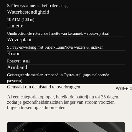
Saffiercrystal met antireflectiecoating
Waterbestendigheid
10 ATM (100 m)
Lunette
Unidirectionele roterende lunette van keramiek + roestvrij staal
Wijzerplaat
Sunray-afwerking met Super-LumiNova wijzers & indexen
Kroon
Roestvrij staal
Armband
Geïntegreerde metalen armband in Oyster-stijl (taps toelopende
pasvorm)
Gemaakt om de afstand te overbruggen
Winkel 
Al een categoriekoploper, bereikt de batterij nu tot 35 dagen,
zodat je gezondheidsinzichten langer van stroom voorzien
blijven tussen oplaadmomenten.