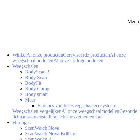
Menu 
Winkel
Al onze producten
Gereviseerde producten
Al onze
weegschaalmodellen
Al onze horlogemodellen
Weegschalen
BodyScan 2
Body Scan
BodyFit
Body Comp
Body smart
Meer
Functies van het weegschaalecosysteem
Weegschalen vergelijken
Al onze weegschaalmodellen
Gezonde
lichaamssamenstelling
Lichaamsvetpercentage
Horloges
ScanWatch Nova
ScanWatch Nova Brilliant
ScanWatch 2