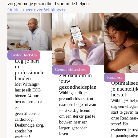
voegen om je gezondheid vooruit te helpen.
Ontdek meer over Withings+
Cardio Check-Up
Leg je hart
in
Gezondheidsassistent
Wit
professionele
Zet data om in
handen
Readiness
jouw
Optimalisee
Met Withings+
gezondheidsplan
je nachtelij
laat je elk ECG
Withings+ tilt je
herstel
binnen 24 uur
gezondheidsassistent
Withings+ helpt
beoordelen door
naar een hoger niveau
dag een vliegen
een
— elke dag lerend
start te geven m
gecertificeerde
om een sterker pad te
onze Readiness
cardioloog.
bouwen naar een
score! Het
Deskundige zorg,
langer, gezonder
evalueert je rus
zonder het
leven.
inspanningsnive
wachten!