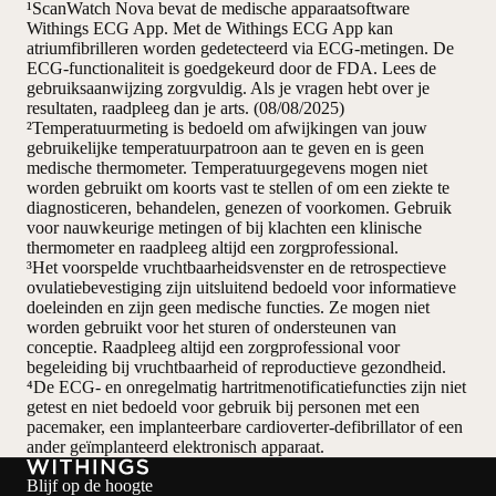
¹ScanWatch Nova bevat de medische apparaatsoftware
Withings ECG App. Met de Withings ECG App kan
atriumfibrilleren worden gedetecteerd via ECG-metingen. De
ECG-functionaliteit is goedgekeurd door de FDA. Lees de
gebruiksaanwijzing zorgvuldig. Als je vragen hebt over je
resultaten, raadpleeg dan je arts. (08/08/2025)
²Temperatuurmeting is bedoeld om afwijkingen van jouw
gebruikelijke temperatuurpatroon aan te geven en is geen
medische thermometer. Temperatuurgegevens mogen niet
worden gebruikt om koorts vast te stellen of om een ziekte te
diagnosticeren, behandelen, genezen of voorkomen. Gebruik
voor nauwkeurige metingen of bij klachten een klinische
thermometer en raadpleeg altijd een zorgprofessional.
³Het voorspelde vruchtbaarheidsvenster en de retrospectieve
ovulatiebevestiging zijn uitsluitend bedoeld voor informatieve
doeleinden en zijn geen medische functies. Ze mogen niet
worden gebruikt voor het sturen of ondersteunen van
conceptie. Raadpleeg altijd een zorgprofessional voor
begeleiding bij vruchtbaarheid of reproductieve gezondheid.
⁴De ECG- en onregelmatig hartritmenotificatiefuncties zijn niet
getest en niet bedoeld voor gebruik bij personen met een
pacemaker, een implanteerbare cardioverter-defibrillator of een
ander geïmplanteerd elektronisch apparaat.
Blijf op de hoogte