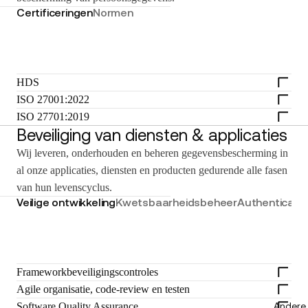
Certificeringen
Normen
HDS
ISO 27001:2022
ISO 27701:2019
Beveiliging van diensten & applicaties
Wij leveren, onderhouden en beheren gegevensbescherming in
al onze applicaties, diensten en producten gedurende alle fasen
van hun levenscyclus.
Veilige ontwikkeling
Kwetsbaarheidsbeheer
Authenticatie
Frameworkbeveiligingscontroles
Agile organisatie, code-review en testen
Software Quality Assurance
Andere