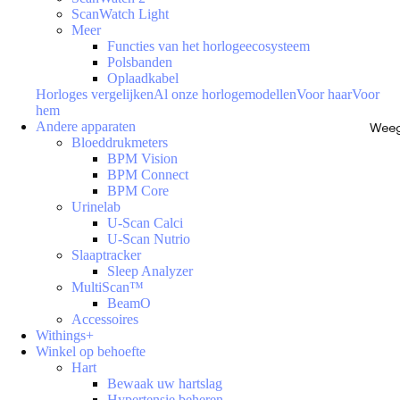
ScanWatch Light
Meer
Functies van het horlogeecosysteem
Polsbanden
Oplaadkabel
Horloges vergelijken
Al onze horlogemodellen
Voor haar
Voor
hem
Andere apparaten
Weeg
Bloeddrukmeters
BPM Vision
BPM Connect
BPM Core
Urinelab
U-Scan Calci
U-Scan Nutrio
Slaaptracker
Sleep Analyzer
MultiScan™
BeamO
Accessoires
Withings+
Winkel op behoefte
Hart
Bewaak uw hartslag
Hypertensie beheren