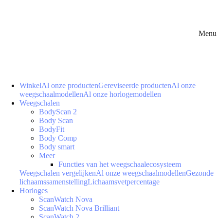
Menu 
Winkel
Al onze producten
Gereviseerde producten
Al onze
weegschaalmodellen
Al onze horlogemodellen
Weegschalen
BodyScan 2
Body Scan
BodyFit
Body Comp
Body smart
Meer
Functies van het weegschaalecosysteem
Weegschalen vergelijken
Al onze weegschaalmodellen
Gezonde
lichaamssamenstelling
Lichaamsvetpercentage
Horloges
ScanWatch Nova
ScanWatch Nova Brilliant
ScanWatch 2