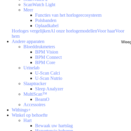
ScanWatch Light
Meer
Functies van het horlogeecosysteem
Polsbanden
Oplaadkabel
Horloges vergelijken
Al onze horlogemodellen
Voor haar
Voor
hem
Andere apparaten
Weeg
Bloeddrukmeters
BPM Vision
BPM Connect
BPM Core
Urinelab
U-Scan Calci
U-Scan Nutrio
Slaaptracker
Sleep Analyzer
MultiScan™
BeamO
Accessoires
Withings+
Winkel op behoefte
Hart
Bewaak uw hartslag
Hypertensie beheren