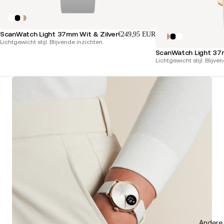
ScanWatch Light 37mm Wit & Zilver
€249,95 EUR
Lichtgewicht stijl. Blijvende inzichten.
ScanWatch Light 37
Lichtgewicht stijl. Blijve
Andere