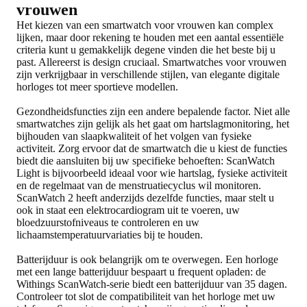
vrouwen
Het kiezen van een smartwatch voor vrouwen kan complex
lijken, maar door rekening te houden met een aantal essentiële
criteria kunt u gemakkelijk degene vinden die het beste bij u
past. Allereerst is design cruciaal. Smartwatches voor vrouwen
zijn verkrijgbaar in verschillende stijlen, van elegante digitale
horloges tot meer sportieve modellen.
Gezondheidsfuncties zijn een andere bepalende factor. Niet alle
smartwatches zijn gelijk als het gaat om hartslagmonitoring, het
bijhouden van slaapkwaliteit of het volgen van fysieke
activiteit. Zorg ervoor dat de smartwatch die u kiest de functies
biedt die aansluiten bij uw specifieke behoeften: ScanWatch
Light is bijvoorbeeld ideaal voor wie hartslag, fysieke activiteit
en de regelmaat van de menstruatiecyclus wil monitoren.
ScanWatch 2 heeft anderzijds dezelfde functies, maar stelt u
ook in staat een elektrocardiogram uit te voeren, uw
bloedzuurstofniveaus te controleren en uw
lichaamstemperatuurvariaties bij te houden.
Batterijduur is ook belangrijk om te overwegen. Een horloge
met een lange batterijduur bespaart u frequent opladen: de
Withings ScanWatch-serie biedt een batterijduur van 35 dagen.
Controleer tot slot de compatibiliteit van het horloge met uw