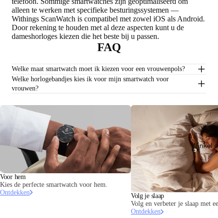
telefoon. Sommige smartwatches zijn geoptimaliseerd om
alleen te werken met specifieke besturingssystemen —
Withings ScanWatch is compatibel met zowel iOS als Android.
Door rekening te houden met al deze aspecten kunt u de
dameshorloges kiezen die het beste bij u passen.
FAQ
Welke maat smartwatch moet ik kiezen voor een vrouwenpols?
Welke horlogebandjes kies ik voor mijn smartwatch voor
vrouwen?
Winkel 
Voor hem
Kies de perfecte smartwatch voor hem.
Ontdekken
Volg je slaap
Volg en verbeter je slaap met e
Ontdekken