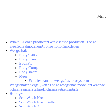
Menu 
Winkel
Al onze producten
Gereviseerde producten
Al onze
weegschaalmodellen
Al onze horlogemodellen
Weegschalen
BodyScan 2
Body Scan
BodyFit
Body Comp
Body smart
Meer
Functies van het weegschaalecosysteem
Weegschalen vergelijken
Al onze weegschaalmodellen
Gezonde
lichaamssamenstelling
Lichaamsvetpercentage
Horloges
ScanWatch Nova
ScanWatch Nova Brilliant
ScanWatch 2