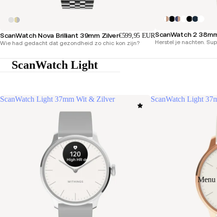
ScanWatch 2 38mm
ScanWatch Nova Brilliant 39mm Zilver
€599,95 EUR
Herstel je nachten. Su
Wie had gedacht dat gezondheid zo chic kon zijn?
ScanWatch Light
ScanWatch Light 37mm Wit & Zilver
ScanWatch Light 37
Menu 