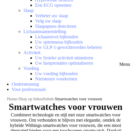
Een ECG opnemen
Slaap
Verbeter uw slaap
Volg uw slaap
Slaapapneu detecteren
Lichaamssamenstelling
Lichaamsvet bijhouden
Uw spiermassa bijhouden
Uw GLP-1-gewichtsverlies beheren
Activiteit
Uw fysieke activiteit stimuleren
Uw hartprestaties optimaliseren
Menu 
Voeding
Uw voeding bijhouden
Nierstenen voorkomen
Ondersteuning
Voor professionals
Home
Shop op behoeftehub
Smartwatches voor vrouwen
Smartwatches voor vrouwen
Combineer technologie en stijl met onze smartwatches voor
vrouwen. Om verbonden te blijven met elegantie,
ontdek de
hybride Withings-smartwatches voor vrouwen
, die een mooi
alternatief bieden voor een touchscreen-smartwatch. Dankzij