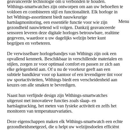
geavanceerde technologie om u verbonden te houden.
Withings-smartwatches zijn ontworpen om aan uw behoeften te
voldoen en combineren stijl en functionaliteit. Elk horloge in
het Withings-assortiment biedt nauwkeurige
Menu 
hartslagmonitoring, een essentiële functie voor wie zijn
gezondheid nauwlettend wil volgen. Dankzij geavanceerde
sensoren leveren deze digitale horloges betrouwbare, realtime
gegevens, waardoor u uw dagelijks welzijn beter kunt
begrijpen en verbeteren.
De verwisselbare horlogebandjes van Withings zijn ook een
opvallend kenmerk. Beschikbaar in verschillende materialen en
stijlen, zorgen ze voor optimaal comfort en passen ze zich aan
elke gelegenheid aan. Of u nu de voorkeur geeft aan een
subtiele bandkleur voor op kantoor of een levendigere tint voor
uw sportactiviteiten, Withings biedt een verscheidenheid aan
keuzes om alle smaken te bevredigen.
Naast hun verfijnde design zijn Withings-smartwatches
uitgerust met innovatieve functies zoals slaap- en
hartslagtracking, het meten van fysieke activiteit en zelfs het
monitoren van temperatuurvariaties.
Deze eigenschappen maken elk Withings-smartwatch een echte
gezondheidsmetgezel, die u helpt uw welzijnsdoelen efficiënt