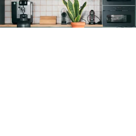
Blijf op de hoogte
Ontvang als eerste ons laatste nieuws, gezondheidstips en
updates.
E-mail