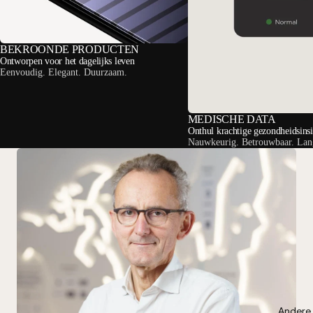
BEKROONDE PRODUCTEN
Ontworpen voor het dagelijks leven
Eenvoudig. Elegant. Duurzaam.
MEDISCHE DATA
Onthul krachtige gezondheidsinsi
Nauwkeurig. Betrouwbaar. Lan
Andere