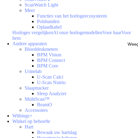
ScanWatch Light
Meer
Functies van het horlogeecosysteem
Polsbanden
Oplaadkabel
Horloges vergelijken
Al onze horlogemodellen
Voor haar
Voor
hem
Andere apparaten
Weeg
Bloeddrukmeters
BPM Vision
BPM Connect
BPM Core
Urinelab
U-Scan Calci
U-Scan Nutrio
Slaaptracker
Sleep Analyzer
MultiScan™
BeamO
Accessoires
Withings+
Winkel op behoefte
Hart
Bewaak uw hartslag
Hypertensie beheren