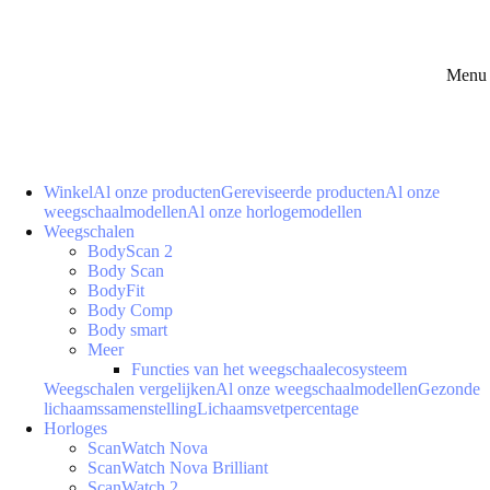
Menu 
Winkel
Al onze producten
Gereviseerde producten
Al onze
weegschaalmodellen
Al onze horlogemodellen
Weegschalen
BodyScan 2
Body Scan
BodyFit
Body Comp
Body smart
Meer
Functies van het weegschaalecosysteem
Weegschalen vergelijken
Al onze weegschaalmodellen
Gezonde
lichaamssamenstelling
Lichaamsvetpercentage
Horloges
ScanWatch Nova
ScanWatch Nova Brilliant
ScanWatch 2