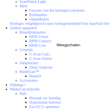
ScanWatch Light
Meer
Functies van het horlogeecosysteem
Polsbanden
Oplaadkabel
Horloges vergelijken
Al onze horlogemodellen
Voor haar
Voor h
Andere apparaten
Bloeddrukmeters
BPM Vision
BPM Connect
Weegschalen
BPM Core
Urinelab
U-Scan Calci
U-Scan Nutrio
Slaaptracker
Sleep Analyzer
MultiScan™
BeamO
Accessoires
Withings+
Winkel op behoefte
Hart
Bewaak uw hartslag
Hypertensie beheren
Een ECG opnemen