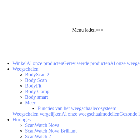
Menu laden
Winkel
Al onze producten
Gereviseerde producten
Al onze weegs
Weegschalen
BodyScan 2
Body Scan
BodyFit
Body Comp
Body smart
Meer
Functies van het weegschaalecosysteem
Weegschalen vergelijken
Al onze weegschaalmodellen
Gezonde l
Horloges
ScanWatch Nova
ScanWatch Nova Brilliant
ScanWatch 2