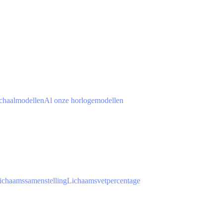
chaalmodellen
Al onze horlogemodellen
ichaamssamenstelling
Lichaamsvetpercentage