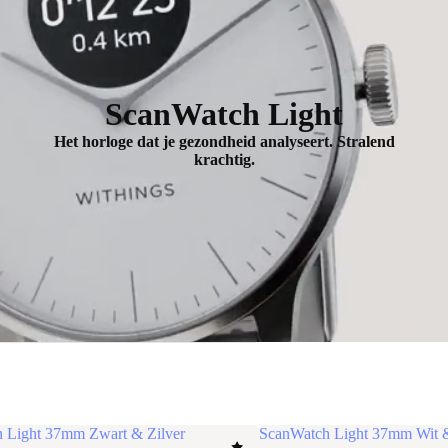
ScanWatch Light
Het horloge dat je gezondheid analyseert. Stralend
krachtig.
 Light 37mm Zwart & Zilver
ScanWatch Light 37mm Wit &