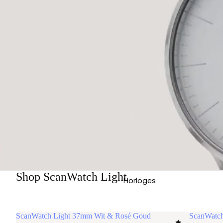
Shop ScanWatch Light
Horloges
ScanWatch Light 37mm Wit & Rosé Goud
ScanWatch