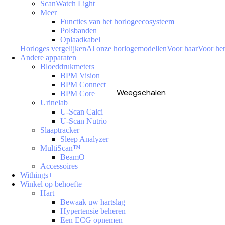
ScanWatch Light
Meer
Functies van het horlogeecosysteem
Polsbanden
Oplaadkabel
Horloges vergelijken
Al onze horlogemodellen
Voor haar
Voor h
Andere apparaten
Bloeddrukmeters
BPM Vision
BPM Connect
Weegschalen
BPM Core
Urinelab
U-Scan Calci
U-Scan Nutrio
Slaaptracker
Sleep Analyzer
MultiScan™
BeamO
Accessoires
Withings+
Winkel op behoefte
Hart
Bewaak uw hartslag
Hypertensie beheren
Een ECG opnemen