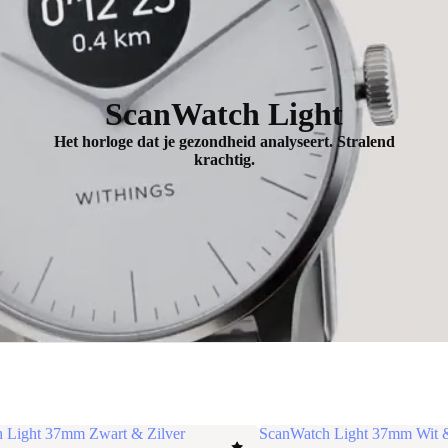
ScanWatch Light
Het horloge dat je gezondheid analyseert. Stralend
krachtig.
 Light 37mm Zwart & Zilver
ScanWatch Light 37mm Wit &