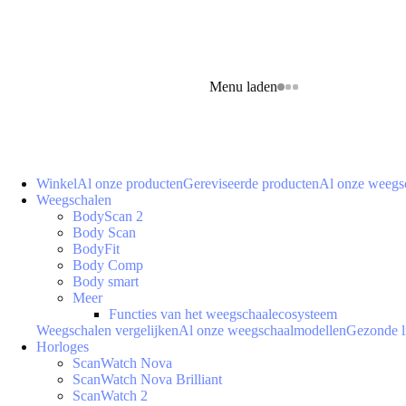
Menu laden
Winkel
Al onze producten
Gereviseerde producten
Al onze weegs
Weegschalen
BodyScan 2
Body Scan
BodyFit
Body Comp
Body smart
Meer
Functies van het weegschaalecosysteem
Weegschalen vergelijken
Al onze weegschaalmodellen
Gezonde l
Horloges
ScanWatch Nova
ScanWatch Nova Brilliant
ScanWatch 2