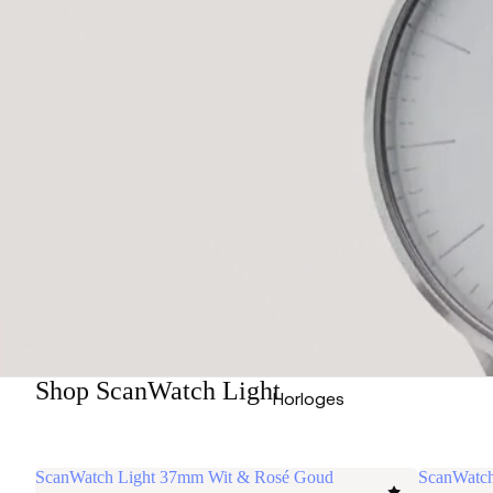
Shop ScanWatch Light
Horloges
ScanWatch Light 37mm Wit & Rosé Goud
ScanWatch