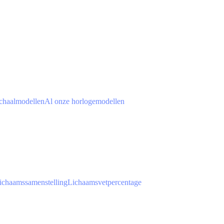
chaalmodellen
Al onze horlogemodellen
ichaamssamenstelling
Lichaamsvetpercentage