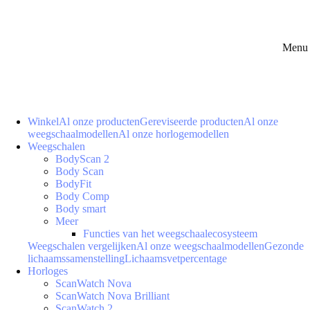
Menu 
Winkel
Al onze producten
Gereviseerde producten
Al onze
weegschaalmodellen
Al onze horlogemodellen
Weegschalen
BodyScan 2
Body Scan
BodyFit
Body Comp
Body smart
Meer
Functies van het weegschaalecosysteem
Weegschalen vergelijken
Al onze weegschaalmodellen
Gezonde
lichaamssamenstelling
Lichaamsvetpercentage
Horloges
ScanWatch Nova
ScanWatch Nova Brilliant
ScanWatch 2