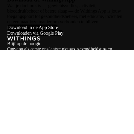
Wat je doel ook is — gewichtsverlies, activiteit,
bloeddrukbeheer of betere slaap — de Withings App is jouw
toegangspoort tot gezondheidsbeheer, met educatie, inzichten
en een naadloze manier om verbonden te blijven.
Download in de App Store
Downloaden via Google Play
Blijf op de hoogte
Ontvang als eerste ons laatste nieuws, gezondheidstips en
updates.
E-mail
Facebook
Instagram
Youtube
Tiktok
Twitter
NL · EUR
WEEGSCHALEN
HORLOGES
WINKELEN IN EUROPA
PROFESSIONALS
© 2026 Withings — Alle rechten voorbehouden.
Privacybeleid
Verkoopvoorwaarden
Servicevoorwaarden
Wettelijke kennisgeving