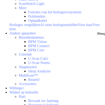
ScanWatch Light
Meer
Functies van het horlogeecosysteem
Polsbanden
Oplaadkabel
Horloges vergelijken
Al onze horlogemodellen
Voor haar
Voor
hem
Andere apparaten
Weeg
Bloeddrukmeters
BPM Vision
BPM Connect
BPM Core
Urinelab
U-Scan Calci
U-Scan Nutrio
Slaaptracker
Sleep Analyzer
MultiScan™
BeamO
Accessoires
Withings+
Winkel op behoefte
Hart
Bewaak uw hartslag
Hypertensie beheren