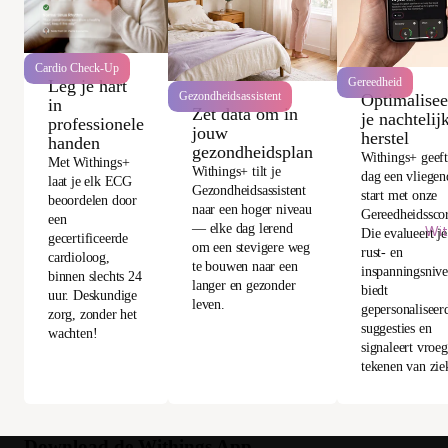
Cardio Check-Up
Gereedheid
Leg je hart
Gezondheidsassistent
Optimalisee
in
Zet data om in
je nachtelij
professionele
jouw
herstel
handen
gezondheidsplan
Withings+ geeft
Met Withings+
Withings+ tilt je
dag een vliegen
laat je elk ECG
Gezondheidsassistent
start met onze
beoordelen door
naar een hoger niveau
Gereedheidssco
een
— elke dag lerend
Wit
Die evalueert je
gecertificeerde
om een stevigere weg
rust- en
cardioloog,
te bouwen naar een
inspanningsnive
binnen slechts 24
langer en gezonder
biedt
uur. Deskundige
leven.
gepersonaliseer
zorg, zonder het
suggesties en
wachten!
signaleert vroe
tekenen van zie
Download de Withings App