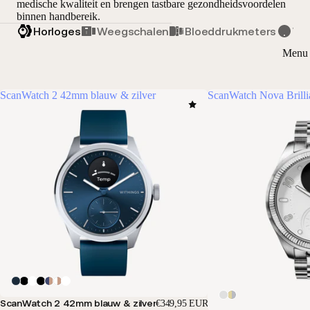
medische kwaliteit en brengen tastbare gezondheidsvoordelen
binnen handbereik.
Horloges
Weegschalen
Bloeddrukmeters
Vit
Menu 
ScanWatch 2 42mm blauw & zilver
ScanWatch Nova Brilli
ScanWatch 2 42mm blauw & zilver
€349,95 EUR