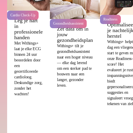
Cardio Check-Up
Readiness
Leg je hart
Gezondheidsassistent
Optimalisee
in
Zet data om in
je nachtelij
professionele
jouw
herstel
handen
gezondheidsplan
Withings+ helpt
Met Withings+
Withings+ tilt je
dag een vliegen
laat je elke ECG
gezondheidsassistent
start te geven m
binnen 24 uur
naar een hoger niveau
onze Readiness
beoordelen door
— elke dag lerend
score! Het
een
om een sterker pad te
evalueert je rus
gecertificeerde
bouwen naar een
inspanningsnive
cardioloog.
langer, gezonder
biedt
Deskundige zorg,
leven.
gepersonaliseer
zonder het
suggesties en
wachten!
signaleert vroe
tekenen van zie