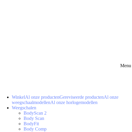
Menu 
Winkel
Al onze producten
Gereviseerde producten
Al onze
weegschaalmodellen
Al onze horlogemodellen
Weegschalen
BodyScan 2
Body Scan
BodyFit
Body Comp