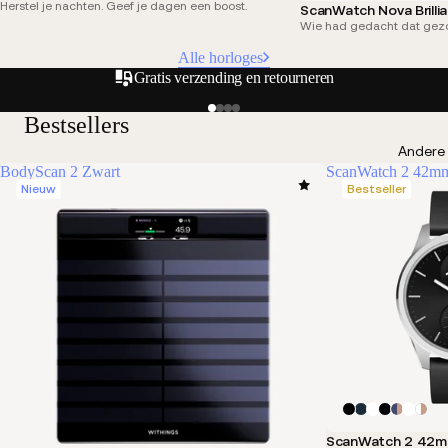
Herstel je nachten. Geef je dagen een boost.
ScanWatch Nova Brilli
Wie had gedacht dat gezo
Alle horloges
Gratis verzending en retourneren
Bestsellers
Andere
BodyScan 2 Zwart
ScanWatch 2 42m
Nieuw
Bestseller
ScanWatch 2 42m