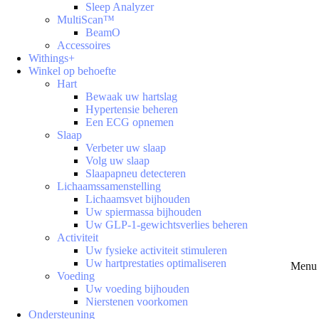
Sleep Analyzer
MultiScan™
BeamO
Accessoires
Withings+
Winkel op behoefte
Hart
Bewaak uw hartslag
Hypertensie beheren
Een ECG opnemen
Slaap
Verbeter uw slaap
Volg uw slaap
Slaapapneu detecteren
Lichaamssamenstelling
Lichaamsvet bijhouden
Uw spiermassa bijhouden
Uw GLP-1-gewichtsverlies beheren
Activiteit
Uw fysieke activiteit stimuleren
Uw hartprestaties optimaliseren
Menu 
Voeding
Uw voeding bijhouden
Nierstenen voorkomen
Ondersteuning