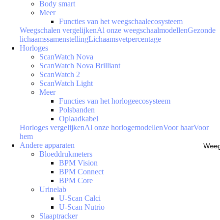
Body smart
Meer
Functies van het weegschaalecosysteem
Weegschalen vergelijken
Al onze weegschaalmodellen
Gezonde
lichaamssamenstelling
Lichaamsvetpercentage
Horloges
ScanWatch Nova
ScanWatch Nova Brilliant
ScanWatch 2
ScanWatch Light
Meer
Functies van het horlogeecosysteem
Polsbanden
Oplaadkabel
Horloges vergelijken
Al onze horlogemodellen
Voor haar
Voor
hem
Andere apparaten
Weeg
Bloeddrukmeters
BPM Vision
BPM Connect
BPM Core
Urinelab
U-Scan Calci
U-Scan Nutrio
Slaaptracker