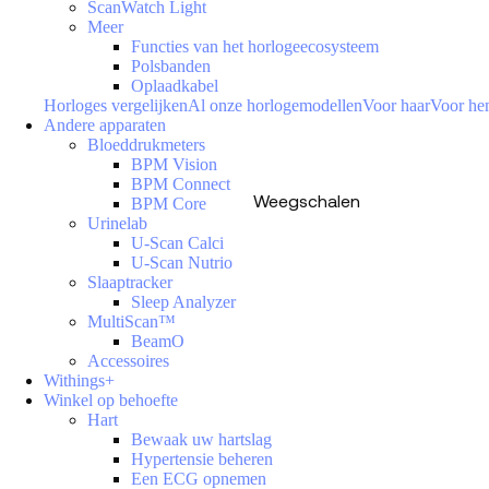
ScanWatch Light
Meer
Functies van het horlogeecosysteem
Polsbanden
Oplaadkabel
Horloges vergelijken
Al onze horlogemodellen
Voor haar
Voor h
Andere apparaten
Bloeddrukmeters
BPM Vision
BPM Connect
Weegschalen
BPM Core
Urinelab
U-Scan Calci
U-Scan Nutrio
Slaaptracker
Sleep Analyzer
MultiScan™
BeamO
Accessoires
Withings+
Winkel op behoefte
Hart
Bewaak uw hartslag
Hypertensie beheren
Een ECG opnemen