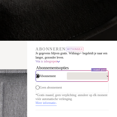
ABONNEREN
Je gegevens blijven gratis. Withings+ begeleidt je naar een
langer, gezonder leven.
Wat is inbegrepen
Abonnementsopties
1 maand gratis
Abonnement
Geen abonnement
*Gratis maand, geen verplichting: annuleer op elk moment
vóór automatische verlenging.
›
Meer informatie