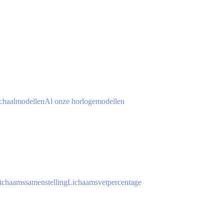
chaalmodellen
Al onze horlogemodellen
ichaamssamenstelling
Lichaamsvetpercentage