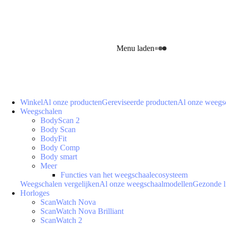
Menu laden
Winkel
Al onze producten
Gereviseerde producten
Al onze weegs
Weegschalen
BodyScan 2
Body Scan
BodyFit
Body Comp
Body smart
Meer
Functies van het weegschaalecosysteem
Weegschalen vergelijken
Al onze weegschaalmodellen
Gezonde l
Horloges
ScanWatch Nova
ScanWatch Nova Brilliant
ScanWatch 2