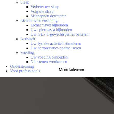
Slaap
Verbeter uw slaap
Volg uw slaap
Slaapapneu detecteren
Lichaamssamenstelling
Lichaamsvet bijhouden
Uw spiermassa bijhouden
Uw GLP-1-gewichtsverlies beheren
Activiteit
Uw fysieke activiteit stimuleren
Uw hartprestaties optimaliseren
Voeding
Uw voeding bijhouden
Nierstenen voorkomen
Ondersteuning
Menu laden
Voor professionals