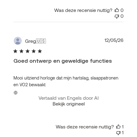
Was deze recensie nuttig?
0
0
Publi
12/05/26
Greg
🇺🇸
Goed ontwerp en geweldige functies
Mooi uitziend horloge dat mijn hartslag, slaappatronen
en VO2 bewaakt
Vertaald van Engels door AI
Bekijk origineel
Was deze recensie nuttig?
1
1