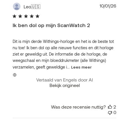
Publi
10/01/26
Leo
🇺🇸
Ik ben dol op mijn ScanWatch 2
Dit is mijn derde Withings-horloge en het is de beste tot
nu toe! Ik ben dol op alle nieuwe functies en dit horloge
ziet er geweldig uit. De informatie die de horloge, de
weegschaal en mijn bloeddrukmeter (alle Withings)
verzamelen, geeft geweldige i...
Lees meer
Vertaald van Engels door AI
Bekijk origineel
Was deze recensie nuttig?
2
0