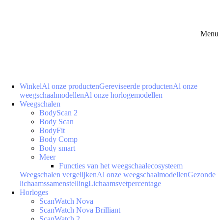
Menu 
Winkel
Al onze producten
Gereviseerde producten
Al onze
weegschaalmodellen
Al onze horlogemodellen
Weegschalen
BodyScan 2
Body Scan
BodyFit
Body Comp
Body smart
Meer
Functies van het weegschaalecosysteem
Weegschalen vergelijken
Al onze weegschaalmodellen
Gezonde
lichaamssamenstelling
Lichaamsvetpercentage
Horloges
ScanWatch Nova
ScanWatch Nova Brilliant
ScanWatch 2