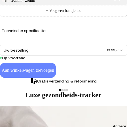
20mm / 20mm
+ Voeg een bandje toe
Technische specificaties
Uw bestelling
€599,95
Op voorraad
Aan winkelwagen toevoegen
Gratis verzending & retournering
Luxe gezondheids-tracker
Andere