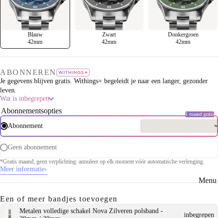
Blauw
Zwart
Donkergroen
42mm
42mm
42mm
ABONNEREN
Je gegevens blijven gratis. Withings+ begeleidt je naar een langer, gezonder
leven.
Wat is inbegrepen
Abonnementsopties
1 maand gratis
Abonnement
Geen abonnement
*Gratis maand, geen verplichting: annuleer op elk moment vóór automatische verlenging.
Meer informatie
›
Menu 
Een of meer bandjes toevoegen
Metalen volledige schakel Nova Zilveren polsband -
inbegrepen