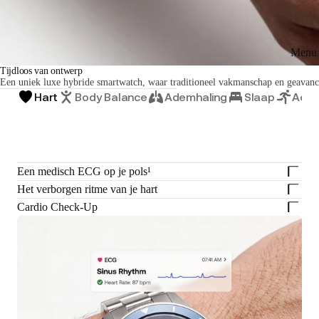
Menu 
Tijdloos van ontwerp
Een uniek luxe hybride smartwatch, waar traditioneel vakmanschap en geavan
Hart
Body Balance
Ademhaling
Slaap
Activ
Een medisch ECG op je pols¹
Het verborgen ritme van je hart
Cardio Check-Up