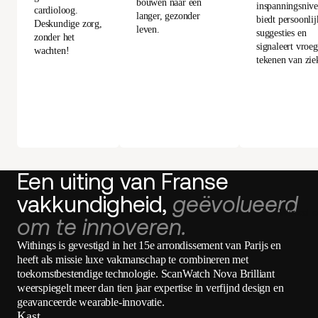
bouwen naar een
inspanningsnive
cardioloog.
langer, gezonder
biedt persoonlij
Deskundige zorg,
leven.
suggesties en
zonder het
signaleert vroe
wachten!
tekenen van zie
Een uiting van Franse
vakkundigheid,
geëvolueerd
Winkel 
om te innoveren.
Withings is gevestigd in het 15e arrondissement van Parijs en
heeft als missie luxe vakmanschap te combineren met
toekomstbestendige technologie. ScanWatch Nova Brilliant
weerspiegelt meer dan tien jaar expertise in verfijnd design en
geavanceerde wearable-innovatie.
Kast