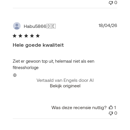
0
Publi
18/04/26
Habu5866
🇩🇪
Hele goede kwaliteit
Ziet er gewoon top uit, helemaal niet als een
fitnesshorloge
Vertaald van Engels door AI
Bekijk origineel
Was deze recensie nuttig?
1
0