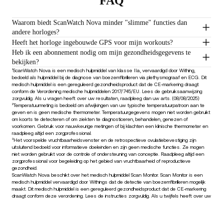
FAQ
Waarom biedt ScanWatch Nova minder "slimme" functies dan
andere horloges?
Heeft het horloge ingebouwde GPS voor mijn workouts?
Heb ik een abonnement nodig om mijn gezondheidsgegevens te
bekijken?
¹ScanWatch Nova is een medisch hulpmiddel van klasse IIa, vervaardigd door Withing,
bedoeld als hulpmiddel bij de diagnose van boezemfibrilleren via plethysmograaf en ECG. Dit
medisch hulpmiddel is een gereguleerd gezondheidsproduct dat de CE-markering draagt
conform de Verordening medische hulpmiddelen 2017/745/EU. Lees de gebruiksaanwijzing
zorgvuldig. Als u vragen heeft over uw resultaten, raadpleeg dan uw arts. (08/08/2025)
²Temperatuurmeting is bedoeld om afwijkingen van uw typische temperatuurpatroon aan te
geven en is geen medische thermometer. Temperatuurgegevens mogen niet worden gebruikt
om koorts te detecteren of om ziekten te diagnosticeren, behandelen, genezen of
voorkomen. Gebruik voor nauwkeurige metingen of bij klachten een klinische thermometer en
raadpleeg altijd een zorgprofessional.
³Het voorspelde vruchtbaarheidsvenster en de retrospectieve ovulatiebevestiging zijn
uitsluitend bedoeld voor informatieve doeleinden en zijn geen medische functies. Ze mogen
niet worden gebruikt voor de controle of ondersteuning van conceptie. Raadpleeg altijd een
zorgprofessional voor begeleiding op het gebied van vruchtbaarheid of reproductieve
gezondheid.
ScanWatch Nova beschikt over het medisch hulpmiddel Scan Monitor. Scan Monitor is een
medisch hulpmiddel vervaardigd door Withings dat de detectie van boezemfibrilleren mogelijk
maakt. Dit medisch hulpmiddel is een gereguleerd gezondheidsproduct dat de CE-markering
draagt conform deze verordening. Lees de instructies zorgvuldig. Als u twijfels heeft over uw
resultaten, raadpleeg dan uw arts. (24/10/2024)
€599,95
–
Aan winkelwagen toevoegen
Blijf op de hoogte