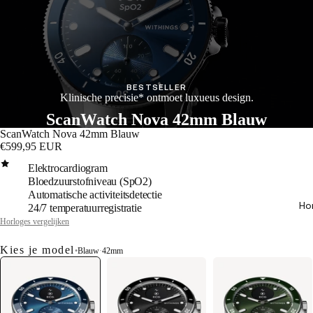
BESTSELLER
Klinische precisie* ontmoet luxueus design.
ScanWatch Nova 42mm Blauw
ScanWatch Nova 42mm Blauw
€599,95 EUR
Elektrocardiogram
Bloedzuurstofniveau (SpO2)
Automatische activiteitsdetectie
Ho
24/7 temperatuurregistratie
Horloges vergelijken
Kies je model
•
Blauw
·
42mm