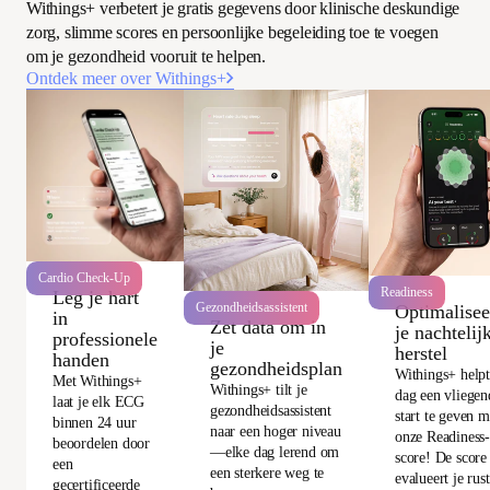
Withings+ verbetert je gratis gegevens door klinische deskundige
zorg, slimme scores en persoonlijke begeleiding toe te voegen
om je gezondheid vooruit te helpen.
Ontdek meer over Withings+
Cardio Check-Up
Readiness
Leg je hart
Gezondheidsassistent
Optimalisee
in
Zet data om in
je nachtelij
professionele
je
herstel
handen
gezondheidsplan
Withings+ helpt
Met Withings+
Withings+ tilt je
dag een vliegen
laat je elk ECG
gezondheidsassistent
start te geven m
binnen 24 uur
naar een hoger niveau
onze Readiness
beoordelen door
—elke dag lerend om
score! De score
een
een sterkere weg te
evalueert je rus
gecertificeerde