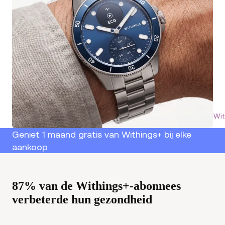
Wit
Geniet 1 maand gratis van Withings+ bij elke
aankoop
87% van de Withings+-abonnees
verbeterde hun gezondheid