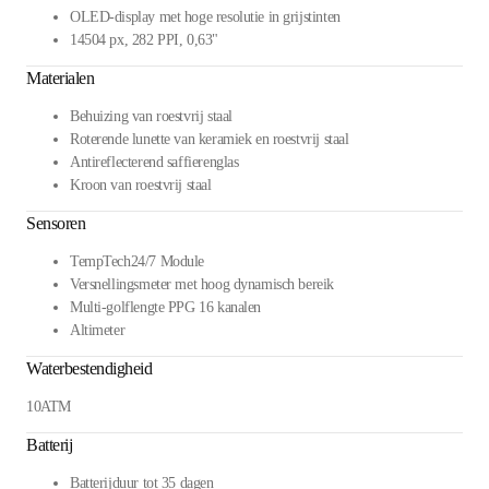
OLED-display met hoge resolutie in grijstinten
14504 px, 282 PPI, 0,63"
Materialen
Behuizing van roestvrij staal
Roterende lunette van keramiek en roestvrij staal
Antireflecterend saffierenglas
Kroon van roestvrij staal
Sensoren
TempTech24/7 Module
Versnellingsmeter met hoog dynamisch bereik
Multi-golflengte PPG 16 kanalen
Altimeter
Waterbestendigheid
10ATM
Batterij
Batterijduur tot 35 dagen