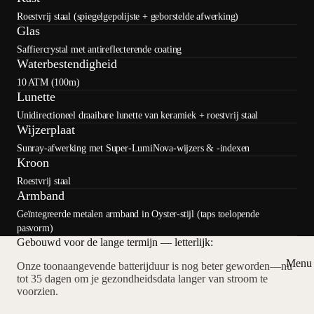
Roestvrij staal (spiegelgepolijste + geborstelde afwerking)
Glas
Saffiercrystal met antireflecterende coating
Waterbestendigheid
10 ATM (100m)
Lunette
Unidirectioneel draaibare lunette van keramiek + roestvrij staal
Wijzerplaat
Sunray-afwerking met Super-LumiNova-wijzers & -indexen
Kroon
Roestvrij staal
Armband
Geïntegreerde metalen armband in Oyster-stijl (taps toelopende
pasvorm)
Gebouwd voor de lange termijn — letterlijk:
Menu 
Onze toonaangevende batterijduur is nog beter geworden—nu
tot 35 dagen om je gezondheidsdata langer van stroom te
voorzien.