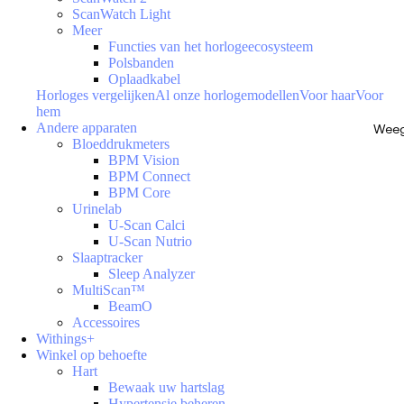
ScanWatch Light
Meer
Functies van het horlogeecosysteem
Polsbanden
Oplaadkabel
Horloges vergelijken
Al onze horlogemodellen
Voor haar
Voor
hem
Andere apparaten
Weeg
Bloeddrukmeters
BPM Vision
BPM Connect
BPM Core
Urinelab
U-Scan Calci
U-Scan Nutrio
Slaaptracker
Sleep Analyzer
MultiScan™
BeamO
Accessoires
Withings+
Winkel op behoefte
Hart
Bewaak uw hartslag
Hypertensie beheren