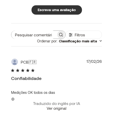
Escreva uma avaliação
Filtros
Pesquisar
Ordenar por
:
Classificação mais alta
comentários
Data
17/02/26
PCB
🇫🇷
de
publi
Confiabilidade
Medições OK todos os dias
Traduzido do inglês por IA
Ver original