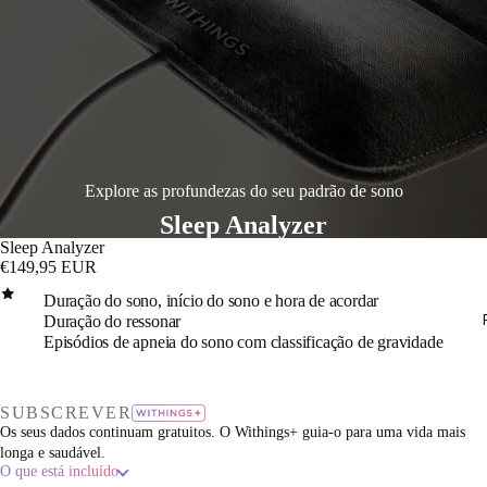
Explore as profundezas do seu padrão de sono
Sleep Analyzer
Sleep Analyzer
€149,95 EUR
Duração do sono, início do sono e hora de acordar
Duração do ressonar
Episódios de apneia do sono com classificação de gravidade
duzir
deo
SUBSCREVER
Os seus dados continuam gratuitos. O Withings+ guia-o para uma vida mais
longa e saudável.
O que está incluído