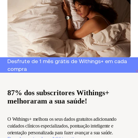
Desfrute de 1 mês grátis de Withings+ em cada
compra
W
87% dos subscritores Withings+
melhoraram a sua saúde!
O Withings+ melhora os seus dados gratuitos adicionando
cuidados clínicos especializados, pontuação inteligente e
orientação personalizada para fazer avançar a sua saúde.