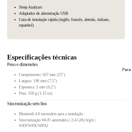
Sleep Analyzer
Adaptador de alimentação USB
Guia de instalação rápida (inglês, francês, alemão, italiano,
espanhol)
Especificações técnicas
Peso e dimensões
Para 
Comprimento: 637 mm (25")
Largura: 190 mm (7,5")
Espessura: 5 mm (0,2")
Peso: 350 g (1,13 oz)
Sincronização sem fios
Bluetooth 4.0 necessário para a instalação
Sincronização Wi-Fi automática | 2,4 GHz b/g/n |
WEP/WPA/WPA2