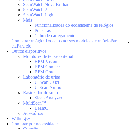
ScanWatch Nova Brilliant
ScanWatch 2
ScanWatch Light
Mais
Funcionalidades do ecossistema de relógios
Pulseiras
Cabo de carregamento
Comparar relógios
Todos os nossos modelos de relógio
Para
ela
Para ele
Outros dispositivos
Monitores de tensão arterial
BPM Vision
BPM Connect
BPM Core
Laboratório de urina
U-Scan Calci
U-Scan Nutrio
Rastreador de sono
Sleep Analyzer
MultiScan™
BeamO
Acessórios
Withings+
Comprar por necessidade
Coração