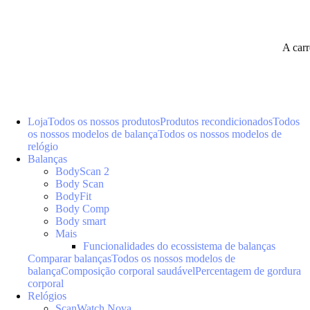
A car
Loja
Todos os nossos produtos
Produtos recondicionados
Todos
os nossos modelos de balança
Todos os nossos modelos de
relógio
Balanças
BodyScan 2
Body Scan
BodyFit
Body Comp
Body smart
Mais
Funcionalidades do ecossistema de balanças
Comparar balanças
Todos os nossos modelos de
balança
Composição corporal saudável
Percentagem de gordura
corporal
Relógios
ScanWatch Nova