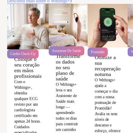
Descubra mais sobre o Withings+
Assistente De Saúde
W
Prontidão
Cardio Check-Up
Transforme
Otimize a
Coloque o
os dados
sua
seu coração
no seu
recuperação
em mãos
plano de
noturna
profissionais
saúde
O Withings+
Com o
O Withings+
ajuda a
Withings+,
leva o seu
começar o dia
obtenha
Assistente de
com a nossa
qualquer ECG
Saúde mais
pontuação de
revisto por um
longe —
Prontidão!
cardiologista
aprendendo
Avalia os seus
certificado em
todos os dias
níveis de
apenas 24 horas.
para construir
descanso e
Cuidados
um caminho
esforço, oferece
especializados,