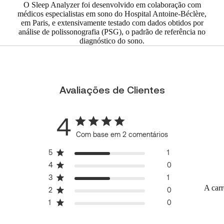
O Sleep Analyzer foi desenvolvido em colaboração com
médicos especialistas em sono do Hospital Antoine-Béclère,
em Paris, e extensivamente testado com dados obtidos por
análise de polissonografia (PSG), o padrão de referência no
diagnóstico do sono.
Avaliações de Clientes
4
Com base em 2 comentários
5
1
4
0
3
1
A car
2
0
1
0