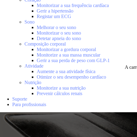
Monitorizar a sua frequência cardíaca
Gerir a hipertensão
Registar um ECG
Sono
Melhorar o seu sono
Monitorizar o seu sono
Detetar apneia do sono
Composição corporal
Monitorizar a gordura corporal
Monitorize a sua massa muscular
Gerir a sua perda de peso com GLP-1
Atividade
A car
Aumente a sua atividade física
Otimize o seu desempenho cardíaco
Nutrição
Monitorize a sua nutrição
Prevenir cálculos renais
Suporte
Para profissionais