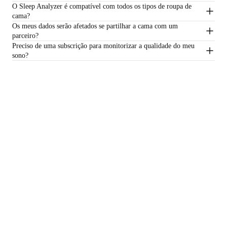
O Sleep Analyzer é compatível com todos os tipos de roupa de
cama?
Os meus dados serão afetados se partilhar a cama com um
parceiro?
Preciso de uma subscrição para monitorizar a qualidade do meu
sono?
*O Sleep Analyzer não foi concebido para ser utilizado com camas de água.
€149,95
–
Adicionar ao carrinho
Mantenha-se informado
Receba em primeiro lugar as nossas últimas novidades, dicas de
saúde e atualizações.
E-mail
Facebook
Instagram
Youtube
Tiktok
Twitter
PT-PT · EUR
BALANÇAS
RELÓGIOS
COMPRAR NA EUROPA
PROFISSIONAIS
© 2026 Withings — Todos os direitos reservados.