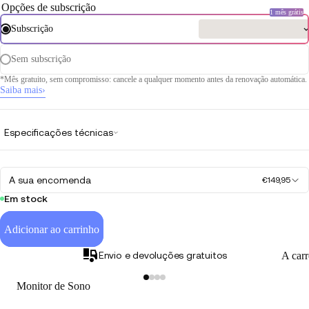
Opções de subscrição
1 mês grátis
Subscrição
Sem subscrição
*Mês gratuito, sem compromisso: cancele a qualquer momento antes da renovação automática.
Saiba mais
›
Especificações técnicas
A sua encomenda
€149,95
Em stock
Adicionar ao carrinho
Envio e devoluções gratuitos
A car
Monitor de Sono