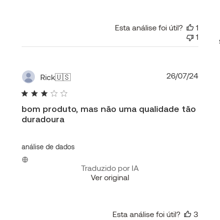
Esta análise foi útil?
1
1
Data
26/07/24
Rick
🇺🇸
de
publi
bom produto, mas não uma qualidade tão
duradoura
análise de dados
Traduzido por IA
Ver original
Esta análise foi útil?
3