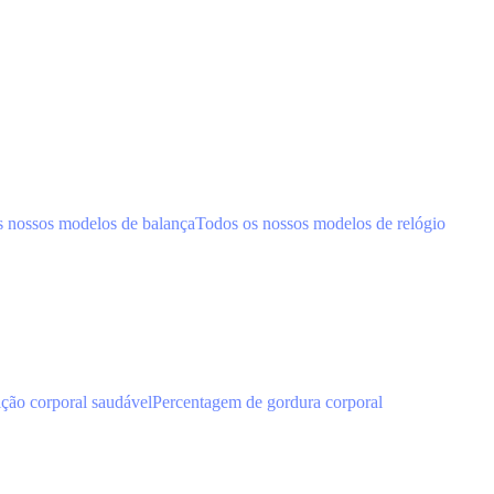
s nossos modelos de balança
Todos os nossos modelos de relógio
ão corporal saudável
Percentagem de gordura corporal