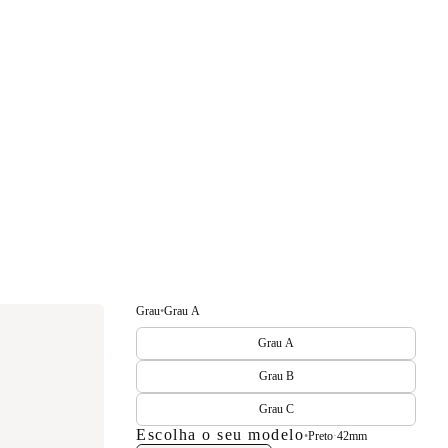
Grau
•
Grau A
Grau A
Grau B
Grau C
Escolha o seu modelo
•
Preto
·
42mm