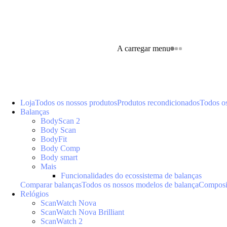
A carregar menu
Loja
Todos os nossos produtos
Produtos recondicionados
Todos o
Balanças
BodyScan 2
Body Scan
BodyFit
Body Comp
Body smart
Mais
Funcionalidades do ecossistema de balanças
Comparar balanças
Todos os nossos modelos de balança
Composiç
Relógios
ScanWatch Nova
ScanWatch Nova Brilliant
ScanWatch 2