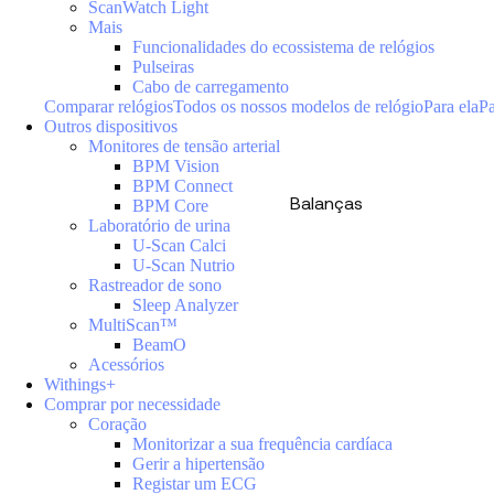
ScanWatch Light
Mais
Funcionalidades do ecossistema de relógios
Pulseiras
Cabo de carregamento
Comparar relógios
Todos os nossos modelos de relógio
Para ela
Pa
Outros dispositivos
Monitores de tensão arterial
BPM Vision
BPM Connect
Balanças
BPM Core
Laboratório de urina
U-Scan Calci
U-Scan Nutrio
Rastreador de sono
Sleep Analyzer
MultiScan™
BeamO
Acessórios
Withings+
Comprar por necessidade
Coração
Monitorizar a sua frequência cardíaca
Gerir a hipertensão
Registar um ECG