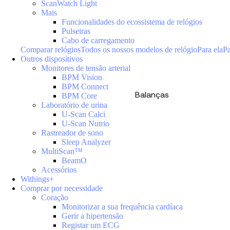
ScanWatch Light
Mais
Funcionalidades do ecossistema de relógios
Pulseiras
Cabo de carregamento
Comparar relógios
Todos os nossos modelos de relógio
Para ela
Pa
Outros dispositivos
Monitores de tensão arterial
BPM Vision
BPM Connect
Balanças
BPM Core
Laboratório de urina
U-Scan Calci
U-Scan Nutrio
Rastreador de sono
Sleep Analyzer
MultiScan™
BeamO
Acessórios
Withings+
Comprar por necessidade
Coração
Monitorizar a sua frequência cardíaca
Gerir a hipertensão
Registar um ECG