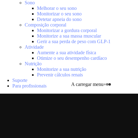
Sono
Melhorar o seu sono
Monitorizar o seu sono
Detetar apneia do sono
Composição corporal
Monitorizar a gordura corporal
Monitorize a sua massa muscular
Gerir a sua perda de peso com GLP-1
Atividade
Aumente a sua atividade física
Otimize o seu desempenho cardíaco
Nutrição
Monitorize a sua nutrição
Prevenir cálculos renais
Suporte
A carregar menu
Para profissionais
P
Úl