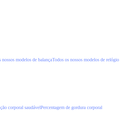
s nossos modelos de balança
Todos os nossos modelos de relógio
ão corporal saudável
Percentagem de gordura corporal