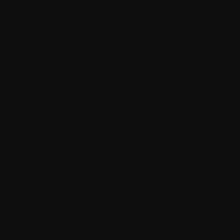
Í
I.
A
co
sm
di
ac
pe
Co
nã
in
Relógios
Co
ut
Te