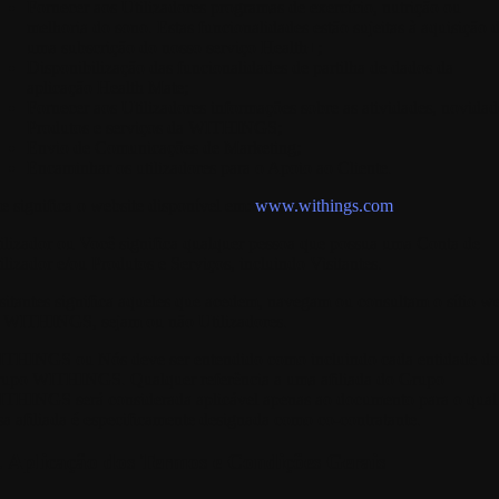
Fornecer aos Utilizadores programas de exercício, nutrição ou
melhoria do sono. Estas funcionalidades estão sujeitas à aquisição 
uma subscrição do nosso serviço Health+;
Disponibilização das funcionalidades de partilha de dados da
aplicação Health Mate;
Fornecer aos Utilizadores informações sobre as atividades, novidad
Produtos e serviços da WITHINGS;
Envio de Comunicações de Marketing;
Encaminhar os utilizadores para o Apoio ao Cliente.
te
significa o website disponível em:
www.withings.com
ilizador
ou
Você
significa qualquer pessoa que possua uma Conta de
ilizador e/ou Produtos e Serviços, incluindo Visitantes.
sitantes
significa aqueles que acedem, navegam ou consultam o sítio w
 WITHINGS, sejam ou não Utilizadores.
ITHINGS
ou Nós deve ser entendido como incluindo cada entidade do
upo WITHINGS. Qualquer referência a uma afiliada do Grupo
THINGS será considerada aplicável apenas ao documento para o qual
sa afiliada é especificamente designada como co-contratante.
I. Aplicação dos Termos e Condições Gerais