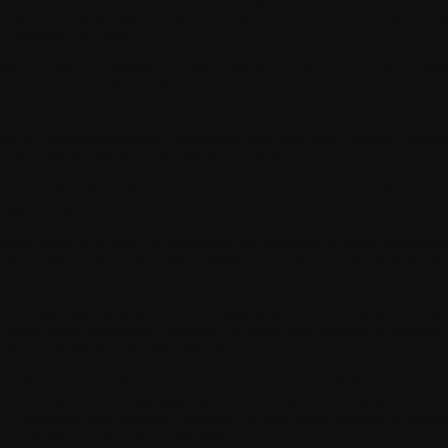
rais de Utilização descritos no documento "Termos e Condições Gerai
 Utilização" na Parte 3.
nta de Utilizador
significa a conta pessoal do Utilizador que lhe permit
iciar sessão numa App de forma autenticada e segura e aceder aos
rviços.
ia do Utilizador
significa o documento que, para cada Produto, descre
 condições de utilização específicas ao mesmo.
rtes
significa WITHINGS, Consumidores e Utilizadores, conforme o
ntexto o exija.
oduto
refere-se a todos os dispositivos de hardware de saúde conectado
 WITHINGS, incluindo artigos digitais que podem ser encomendados 
te.
rviço
significa todos os conteúdos digitais, gratuitos ou pagos, e serviç
 saúde digital conectados, incluindo os meios para aceder aos mesmos.
rviços consistem nomeadamente em:
Permitir a criação da Conta de Utilizador do Health Mate;
Fornecer uma apresentação gráfica dos dados produzidos pela
utilização dos Produtos, incluindo os Seus dados pessoais de saúde
através da aplicação Health Mate;