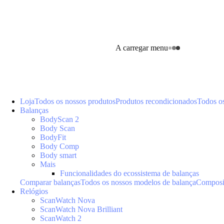
A carregar menu
Loja
Todos os nossos produtos
Produtos recondicionados
Todos o
Balanças
BodyScan 2
Body Scan
BodyFit
Body Comp
Body smart
Mais
Funcionalidades do ecossistema de balanças
Comparar balanças
Todos os nossos modelos de balança
Composiç
Relógios
ScanWatch Nova
ScanWatch Nova Brilliant
ScanWatch 2