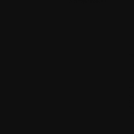
A carregar menu
Si
Ut
Ut
Vi
da
W
Gr
WI
es
I