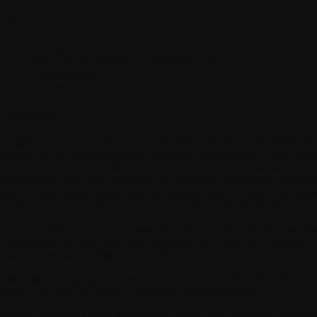
ndice
I. Definições
II. Aplicação dos Termos e Condições Gerais
III. Comunicações
IV. Disposições diversas
 Definições
pp
significa uma aplicação de software desenvolvida pela WITHINGS,
mposta por uma interface gráfica, acessível nomeadamente a partir do 
artphone, e através da qual interage com as várias funcionalidades
sponibilizadas pela App, permitindo-lhe em particular registar, armazena
eder e utilizar os seus dados pessoais, em particular os dados produzido
la utilização dos Produtos e Serviços concebidos pela WITHINGS.
nsumidor
significa qualquer pessoa singular que atue para fins pessoais
o comerciais, não enquadrados no âmbito da sua atividade comercial,
dustrial, artesanal, profissional ou agrícola.
ntrato
significa qualquer Contrato celebrado entre a WITHINGS e o
ilizador com base no pedido confirmado pela WITHINGS.
rmos e Condições Gerais de Utilização
significa os Termos e Condiçõe