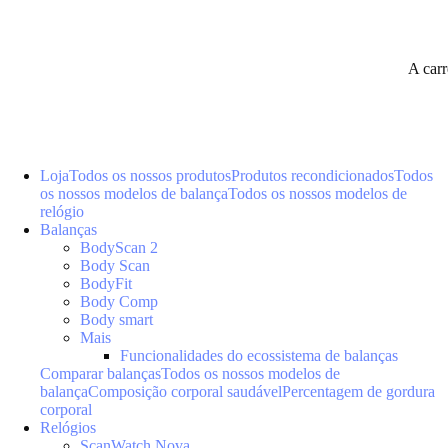
A car
Loja
Todos os nossos produtos
Produtos recondicionados
Todos
os nossos modelos de balança
Todos os nossos modelos de
relógio
Balanças
BodyScan 2
Body Scan
BodyFit
Body Comp
Body smart
Mais
Funcionalidades do ecossistema de balanças
Comparar balanças
Todos os nossos modelos de
balança
Composição corporal saudável
Percentagem de gordura
corporal
Relógios
ScanWatch Nova