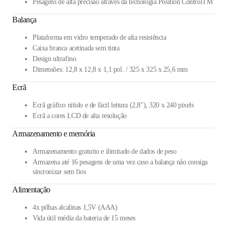
Pesagens de alta precisão através da tecnologia Position ControlTM
Balança
Plataforma em vidro temperado de alta resistência
Caixa branca acetinada sem tinta
Design ultrafino
Dimensões: 12,8 x 12,8 x 1,1 pol. / 325 x 325 x 25,6 mm
Ecrã
Ecrã gráfico nítido e de fácil leitura (2,8"), 320 x 240 pixels
Ecrã a cores LCD de alta resolução
Armazenamento e memória
Armazenamento gratuito e ilimitado de dados de peso
Armazena até 16 pesagens de uma vez caso a balança não consiga
sincronizar sem fios
Alimentação
4x pilhas alcalinas 1,5V (AAA)
Vida útil média da bateria de 15 meses