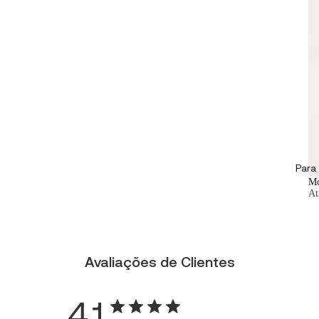
Para 
Mo
At
Avaliações de Clientes
4.1