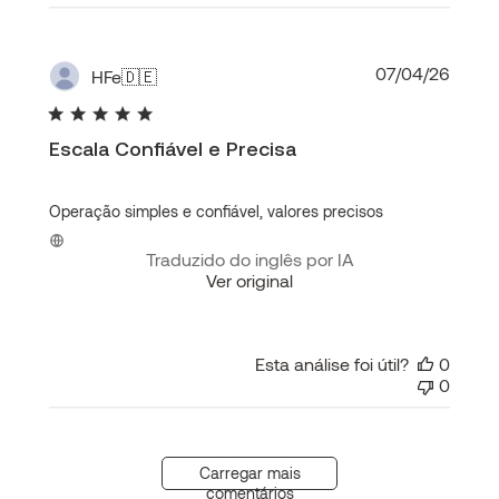
Data
07/04/26
HFe
🇩🇪
de
publi
Escala Confiável e Precisa
Operação simples e confiável, valores precisos
Traduzido do inglês por IA
Ver original
Esta análise foi útil?
0
0
Carregar mais
comentários