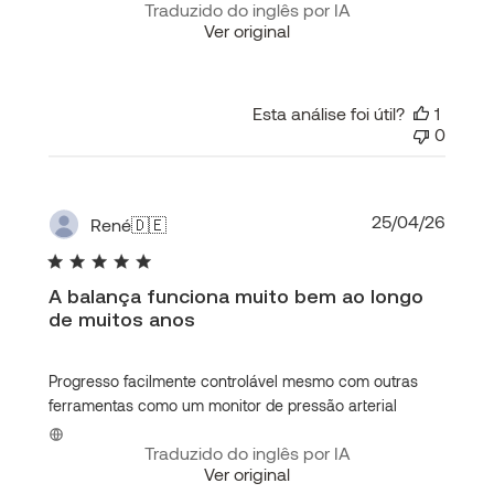
Traduzido do inglês por IA
Ver original
Esta análise foi útil?
1
0
Data
25/04/26
René
🇩🇪
de
publi
A balança funciona muito bem ao longo
de muitos anos
Progresso facilmente controlável mesmo com outras
ferramentas como um monitor de pressão arterial
Traduzido do inglês por IA
Ver original