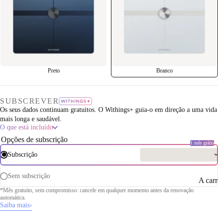
Preto
Branco
SUBSCREVER
Os seus dados continuam gratuitos. O Withings+ guia-o em direção a uma vida
mais longa e saudável.
O que está incluído
Opções de subscrição
1 mês grátis
Subscrição
Sem subscrição
A car
*Mês gratuito, sem compromisso: cancele em qualquer momento antes da renovação
automática.
Saiba mais
›