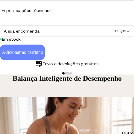
Especificações técnicas
A sua encomenda
€99,95
Em stock
Adicionar ao carrinho
Envio e devoluções gratuitos
Balança Inteligente de Desempenho
Outro