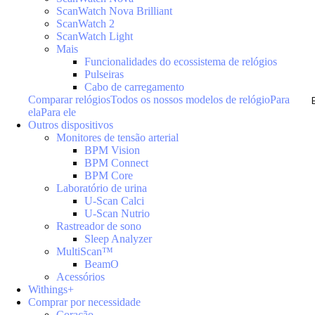
ScanWatch Nova Brilliant
ScanWatch 2
ScanWatch Light
Mais
Funcionalidades do ecossistema de relógios
Pulseiras
Cabo de carregamento
Comparar relógios
Todos os nossos modelos de relógio
Para
ela
Para ele
Outros dispositivos
Monitores de tensão arterial
BPM Vision
BPM Connect
BPM Core
Laboratório de urina
U-Scan Calci
U-Scan Nutrio
Rastreador de sono
Sleep Analyzer
MultiScan™
BeamO
Acessórios
Withings+
Comprar por necessidade
Coração