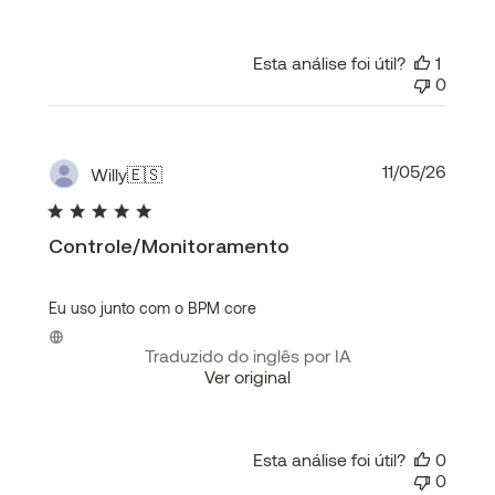
Esta análise foi útil?
1
0
Data
11/05/26
Willy
🇪🇸
de
publi
Controle/Monitoramento
Eu uso junto com o BPM core
Traduzido do inglês por IA
Ver original
Esta análise foi útil?
0
0