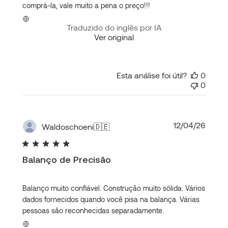
comprá-la, vale muito a pena o preço!!!
Traduzido do inglês por IA
Ver original
Esta análise foi útil?
0
0
Data
12/04/26
Waldoschoeni
🇩🇪
de
publi
Balanço de Precisão
Balanço muito confiável. Construção muito sólida. Vários
dados fornecidos quando você pisa na balança. Várias
pessoas são reconhecidas separadamente.