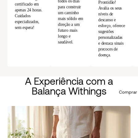
todos os dias
Prontidão!
certificado em
para construir
Avalia os seus
apenas 24 horas.
um caminho
níveis de
Cuidados
mais sólido em
descanso e
especializados,
direção a um
esforço, oferece
sem espera!
futuro mais
sugestões
longo e
personalizadas
saudável.
e destaca sinais
precoces de
doença.
A Experiência com a
Balança Withings
Comprar 