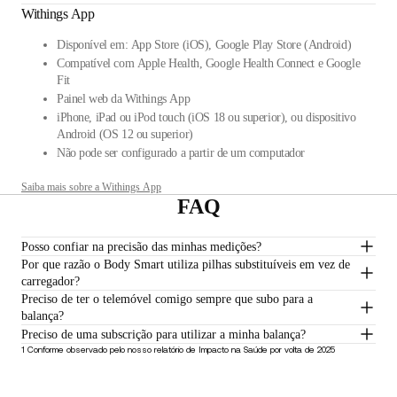
Withings App
Disponível em: App Store (iOS), Google Play Store (Android)
Compatível com Apple Health, Google Health Connect e Google
Fit
Painel web da Withings App
iPhone, iPad ou iPod touch (iOS 18 ou superior), ou dispositivo
Android (OS 12 ou superior)
Não pode ser configurado a partir de um computador
Saiba mais sobre a Withings App
FAQ
Posso confiar na precisão das minhas medições?
Por que razão o Body Smart utiliza pilhas substituíveis em vez de
carregador?
Preciso de ter o telemóvel comigo sempre que subo para a
balança?
Preciso de uma subscrição para utilizar a minha balança?
1 Conforme observado pelo nosso relatório de Impacto na Saúde por volta de 2025
2
Fonte
€99,95
–
Adicionar ao carrinho
Mantenha-se informado