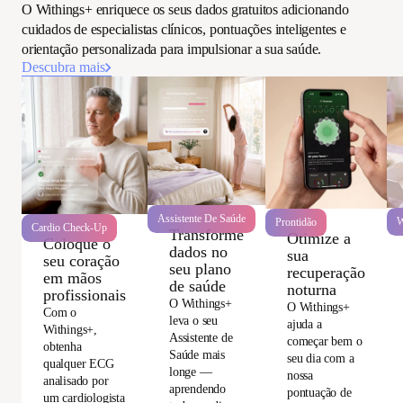
O Withings+ enriquece os seus dados gratuitos adicionando
cuidados de especialistas clínicos, pontuações inteligentes e
orientação personalizada para impulsionar a sua saúde.
Descubra mais
Assistente De Saúde
W
Prontidão
Cardio Check-Up
Transforme
Otimize a
Coloque o
dados no
sua
seu coração
seu plano
recuperação
em mãos
de saúde
noturna
profissionais
O Withings+
O Withings+
Com o
leva o seu
ajuda a
Withings+,
Assistente de
começar bem o
obtenha
Saúde mais
seu dia com a
qualquer ECG
longe —
nossa
analisado por
aprendendo
pontuação de
um cardiologista