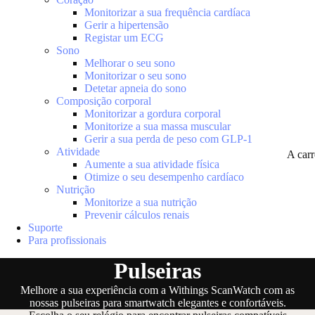
Monitorizar a sua frequência cardíaca
Gerir a hipertensão
Registar um ECG
Sono
Melhorar o seu sono
Monitorizar o seu sono
Detetar apneia do sono
Composição corporal
Monitorizar a gordura corporal
Monitorize a sua massa muscular
Gerir a sua perda de peso com GLP-1
Atividade
A car
Aumente a sua atividade física
Otimize o seu desempenho cardíaco
Nutrição
Monitorize a sua nutrição
Prevenir cálculos renais
Suporte
Para profissionais
Pulseiras
Melhore a sua experiência com a Withings ScanWatch com as
nossas pulseiras para smartwatch elegantes e confortáveis.