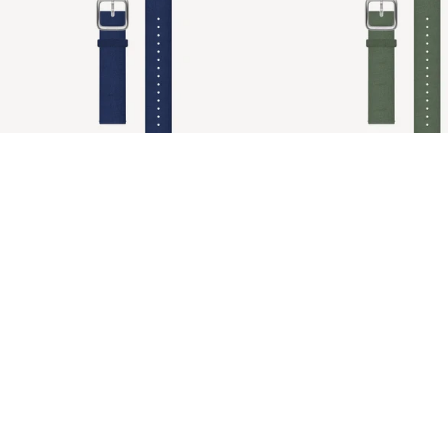
Bracelet Tide Ocean Azul
Bracelete Tide Ocean Ver
€39,95 EUR
ScanWatch Light
#tide®
Metal
Couro
Premium Sport
Bracelet Tide Ocean Azul
Bracelete Tide Ocean Verde