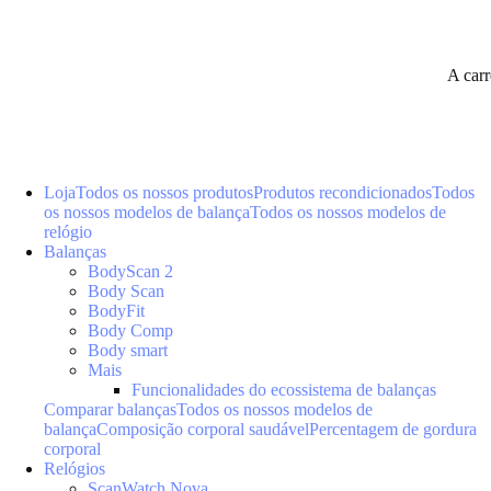
A car
Loja
Todos os nossos produtos
Produtos recondicionados
Todos
os nossos modelos de balança
Todos os nossos modelos de
relógio
Balanças
BodyScan 2
Body Scan
BodyFit
Body Comp
Body smart
Mais
Funcionalidades do ecossistema de balanças
Comparar balanças
Todos os nossos modelos de
balança
Composição corporal saudável
Percentagem de gordura
corporal
Relógios
ScanWatch Nova