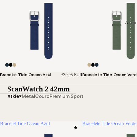
A car
Bracelet Tide Ocean Azul
Bracelete Tide Ocean Ver
€39,95 EUR
ScanWatch 2 42mm
#tide®
Metal
Couro
Premium Sport
Bracelet Tide Ocean Azul
Bracelete Tide Ocean Verde