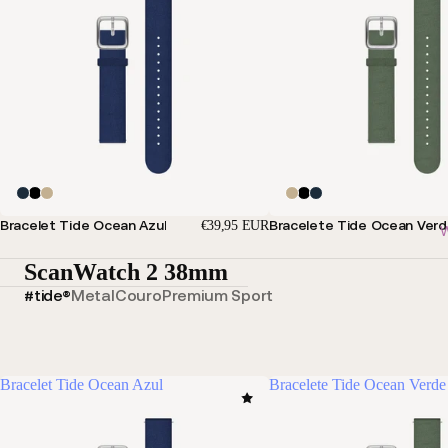
Bracelet Tide Ocean Azul
Bracelete Tide Ocean Ver
€39,95 EUR
W
ScanWatch 2 38mm
#tide®
Metal
Couro
Premium Sport
Bracelet Tide Ocean Azul
Bracelete Tide Ocean Verde