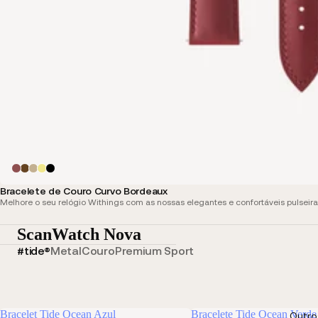
Bracelete de Couro Curvo Bordeaux
Melhore o seu relógio Withings com as nossas elegantes e confortáveis pulseira
ScanWatch Nova
#tide®
Metal
Couro
Premium Sport
Bracelet Tide Ocean Azul
Bracelete Tide Ocean Verde
Outro