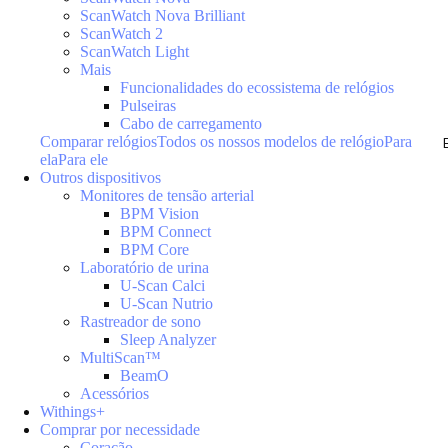
ScanWatch Nova Brilliant
ScanWatch 2
ScanWatch Light
Mais
Funcionalidades do ecossistema de relógios
Pulseiras
Cabo de carregamento
Comparar relógios
Todos os nossos modelos de relógio
Para
ela
Para ele
Outros dispositivos
Monitores de tensão arterial
BPM Vision
BPM Connect
BPM Core
Laboratório de urina
U-Scan Calci
U-Scan Nutrio
Rastreador de sono
Sleep Analyzer
MultiScan™
BeamO
Acessórios
Withings+
Comprar por necessidade
Coração