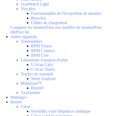
ScanWatch Light
Voir plus
Fonctionnalités de l'écosystème de montres
Bracelets
Câbles de chargement
Comparer les montres
Tous nos modèles de montres
Pour
elle
Pour lui
Autres appareils
Tensiomètres
BPM Vision
BPM Connect
BPM Core
Laboratoire d'analyse d'urine
U-Scan Calci
U-Scan Nutrio
Tracker de sommeil
Sleep Analyzer
MultiScan™
BeamO
Accessoires
Withings+
Besoin
Cœur
Surveillez votre fréquence cardiaque
Gérez votre hypertension