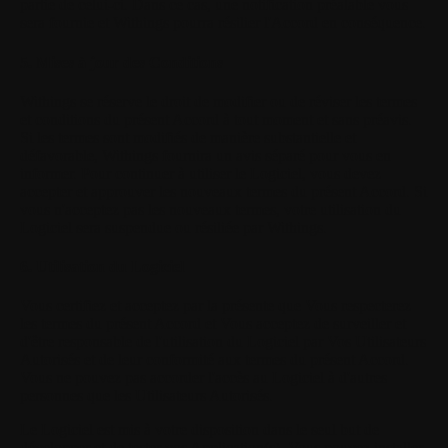
partie de celui-ci. Dans ce cas, une notification préalable vous
sera fournie et Withings pourra résilier l'Accord en conséquence.
5. Mises à jour des Conditions
Withings se réserve le droit de modifier ou de réviser les termes
et conditions du présent Accord à tout moment et sans préavis.
Si les termes sont modifiés de manière substantielle et
défavorable, Withings fournira un avis séparé pour vous en
informer. Pour continuer à utiliser le Logiciel, vous devez
accepter et approuver les nouveaux termes du présent Accord. Si
vous n'acceptez pas les nouveaux termes, votre utilisation du
Logiciel sera suspendue ou résiliée par Withings.
6. Utilisation du Logiciel
Vous certifiez et acceptez par la présente que Vous respecterez
les termes du présent Accord et Vous acceptez de surveiller et
d'être responsable de l'utilisation du Logiciel par Vos Utilisateurs
Autorisés et de leur conformité aux termes du présent Accord.
Vous ne pouvez pas accorder l'accès au Logiciel à d'autres
personnes que les Utilisateurs Autorisés.
Le Logiciel est mis à votre disposition dans le seul but de
développer et de tester vos Application(s). Vous pouvez installer,