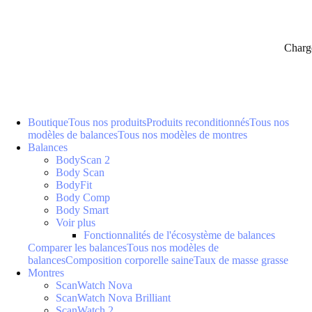
Charg
Boutique
Tous nos produits
Produits reconditionnés
Tous nos
modèles de balances
Tous nos modèles de montres
Balances
BodyScan 2
Body Scan
BodyFit
Body Comp
Body Smart
Voir plus
Fonctionnalités de l'écosystème de balances
Comparer les balances
Tous nos modèles de
balances
Composition corporelle saine
Taux de masse grasse
Montres
ScanWatch Nova
ScanWatch Nova Brilliant
ScanWatch 2