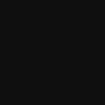
Conditions Générales auxquelles vous aurez accès avant le
paiement de votre commande et que vous avez lues et acceptées
; et (v) que vous avez été pleinement informé que le fait de
passer une commande sur le Site entraîne une obligation de
paiement.
b. Utilisation.
L'utilisation des Produits et Services requiert
l'acceptation préalable et sans réserve des Conditions Générales.
Vous acceptez expressément les conditions en cochant la case
prévue à cet effet lors de la création de votre compte. Vous
pouvez à tout moment consulter les CGU en vigueur,
disponibles sur chaque page du Site.
2.5. Durée
Les présentes Conditions Générales d'Utilisation sont adoptées,
après leur acceptation, pour toute la période pendant laquelle les
Produits et Services sont utilisés. Elles s'appliquent à toute
modification des Produits et Services, à toute nouvelle version,
tout nouveau service ou toute nouvelle fonctionnalité de nos
Produits et Services, quelle que soit la manière dont ils sont
accessibles.
2.6. Modification