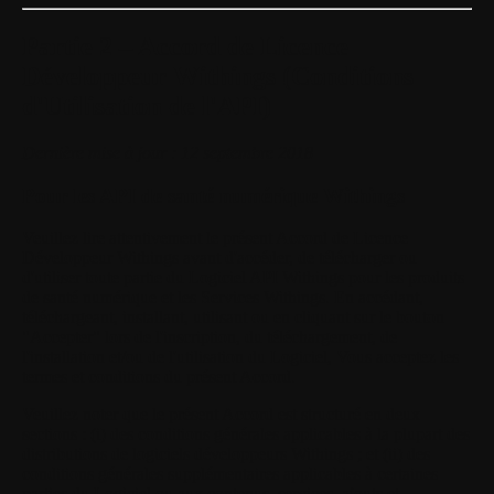
Partie 2 – Accord de Licence
Développeur Withings (Conditions
d'Utilisation de l'API)
Dernière mise à jour : 12 septembre 2018
Pour les API de santé numérique Withings
Veuillez lire attentivement le présent Accord de Licence
Développeur Withings avant d'accéder, de télécharger ou
d'utiliser toute partie du Logiciel API Withings pour les produits
de santé numérique et les Services Withings. En accédant,
téléchargeant, installant, utilisant ou en cliquant sur le bouton
"Accepter" lors de l'inscription, du téléchargement, de
l'installation et/ou de l'utilisation du Logiciel, Vous acceptez les
termes et conditions du présent Accord.
Veuillez noter que le présent Accord est structuré en deux
sections : (i) des conditions générales applicables à la plupart des
distributions de logiciels développeurs Withings ; et (ii) des
conditions générales supplémentaires applicables à certaines
parties du Logiciel ou aux contenus, services, ajouts et