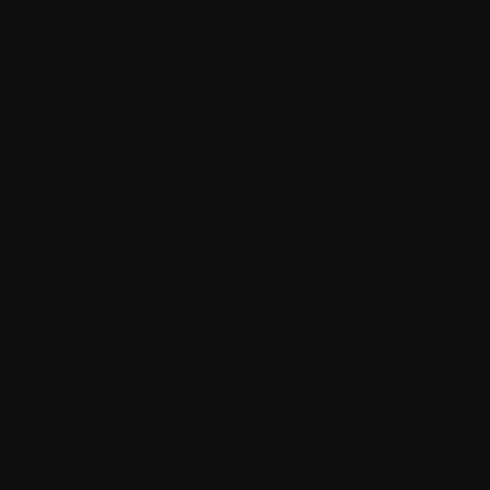
exclusifs.
Les droits et obligations de la présente section resteront en
vigueur pendant cinq (5) ans à compter de la date de divulgation
des Informations Confidentielles.
14. Absence de garanties
Vous reconnaissez que le Logiciel est fourni "en l'état", sans
garantie d'aucune sorte, expresse ou implicite, et que, dans la
limite maximale permise par la loi applicable, ni Withings, ni ses
concédants de licence ou affiliés, ni les titulaires de droits
d'auteur ne font de déclarations ou de garanties, expresses ou
implicites, y compris, sans s'y limiter, les garanties de qualité
marchande, d'exactitude de la documentation et des supports, ou
d'adéquation à un usage particulier, ni que le Logiciel ne violera
pas les brevets, droits d'auteur, marques déposées ou autres
droits de tiers. Withings ni aucune autre partie ne garantit que les
fonctions contenues dans le Logiciel répondront à vos exigences
ou que le fonctionnement du Logiciel sera ininterrompu ou
exempt d'erreurs. Vous assumez l'entière responsabilité et les
risques liés au choix du Logiciel pour atteindre les résultats
escomptés, ainsi qu'à son installation, son utilisation et les
résultats obtenus.