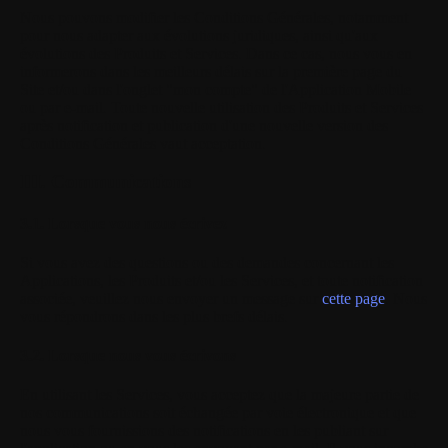
Nous pouvons modifier les Conditions Générales, notamment
pour nous adapter aux évolutions juridiques, ainsi qu'aux
évolutions des Produits et Services. Dans ce cas, nous vous en
informerons dans les meilleurs délais sur la première page du
Site et/ou dans l'onglet "mon compte" de l'Application Mobile
ou par e-mail. Toute nouvelle utilisation des Produits et Services
après notification et publication d'une nouvelle version des
Conditions Générales vaut acceptation.
III. Communications
3.1. Lorsque vous nous écrivez
Si vous avez des questions ou des demandes concernant les
Applications, les Produits et/ou les Services, et toute notification
associée, veuillez nous envoyer un message sur
cette page
. Nous
vous répondrons dans les plus brefs délais.
3.2. Lorsque nous vous écrivons
En utilisant les Services, vous acceptez que la majeure partie de
nos communications soit échangée par voie électronique et que
nous vous fournissions des notifications en les publiant sur