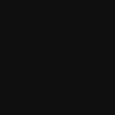
aucune obligation de confidentialité concernant les
Commentaires ; et (4) vous n'avez droit à aucune compensation
de quelque nature que ce soit de la part de Withings. Vous
accordez par les présentes à Withings une licence mondiale, non
exclusive, sous-licenciable, cessible, entièrement acquittée, libre
de redevances, perpétuelle et irrévocable pour utiliser,
reproduire, adapter, traduire, exploiter, copier, représenter
publiquement, afficher, distribuer et commercialiser de toute
autre manière les Commentaires.
13. Confidentialité
Vous acceptez en outre que, nonobstant tout autre accord de
confidentialité que vous pourriez avoir avec Withings, Withings
ne sera pas responsable de la confidentialité des informations
que vous lui communiquez via l'utilisation du Logiciel ou de tout
service associé. Ni Withings ni aucun de ses employés n'accepte
ou n'examine des idées non sollicitées, y compris, sans s'y
limiter, des idées pour de nouvelles campagnes publicitaires, de
nouvelles promotions, de nouveaux produits ou technologies,
des procédés, des matériaux, des plans marketing ou de
nouveaux noms de produits. Si, malgré la demande de ne pas
nous envoyer vos idées et documents, vous les envoyez quand
même, veuillez comprendre que Withings ne garantit pas que
vos idées et documents seront traités comme confidentiels ou