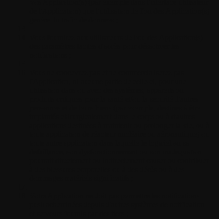
Vos Application(s) (par exemple dans l'interface utilisateur
de l'Application) que l'utilisation de l'ou des Application(s)
génère du trafic de données ;
Vous fournirez aux utilisateurs de l'ou des Application(s)
des paramètres faciles d'accès pour désactiver les
notifications ;
Vous ne concevrez pas et ne commercialiserez pas
l'Application, ni aucune partie de celle-ci, pour une
utilisation dans ou avec des systèmes, appareils ou
produits critiques pour la santé et/ou la sécurité d'autres
personnes et de leurs biens (par exemple, destinés à être
implantés chirurgicalement dans le corps ou à d'autres
applications destinées à maintenir ou prolonger la vie, ou à
toute application de réacteur nucléaire ou aéronautique) ou
toute autre application dans laquelle le logiciel ou sa
défaillance, son dysfonctionnement ou son inadéquation
pourrait directement ou indirectement causer ou contribuer
à des blessures corporelles ou à des décès ou à des
dommages matériels significatifs ;
Votre Application ne doit pas permettre les notifications
push acheminées depuis d'autres systèmes de notification
et serveurs fournis par des tiers ;