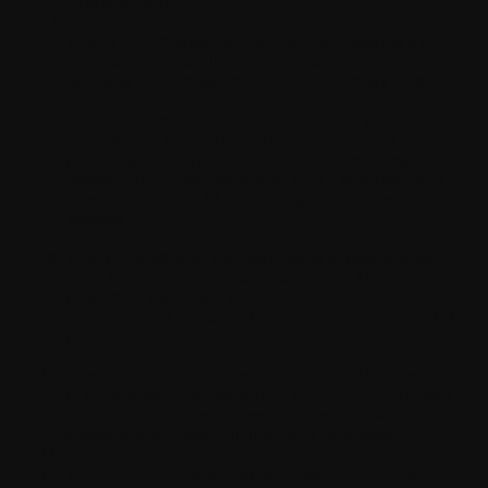
de la personnalité ;
Votre Application sera développée conformément à la
documentation, aux directives techniques et aux autres
exigences que Withings peut fournir de temps à autre ;
Votre Application ne viole pas et ne violera pas, à votre
connaissance, n'utilise pas de manière abusive et ne
portera pas atteinte à tout droit d'auteur, brevet, marque
commerciale, secret commercial, droit à la vie privée ou
autre droit de propriété ou droit légal de tout tiers ou de
Withings ;
Votre Application ne doit pas contenir ni transférer de
virus, fichiers, logiciels malveillants ou tout autre
programme malveillant susceptible de nuire au
fonctionnement normal de l'appareil ou du réseau ou de le
perturber ;
Votre Application doit identifier la nature et le fournisseur
(y compris les coordonnées) de l'application, fonctionner
comme annoncé et ne contenir aucune information ou
représentation fausse, frauduleuse ou trompeuse ;
Vous informerez clairement les utilisateurs de Votre ou