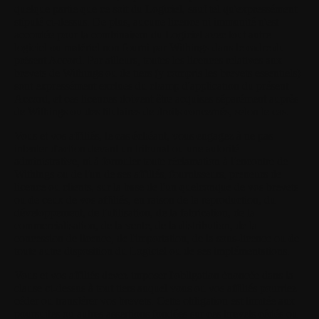
quelque partie que ce soit du Logiciel, sauf tel qu'expressément
stipulé ci-dessus. De plus, aucune licence ni immunité n'est
accordée pour la combinaison du Logiciel avec tout autre
logiciel ou matériel non fourni par Withings dans le cadre du
présent Accord. Par ailleurs, toutes les licences relatives aux
brevets de Withings ou de tiers (y compris les brevets essentiels)
sont expressément exclues du champ d'application du présent
Accord, et ces licences doivent être acquises séparément auprès
de Withings ou des titulaires de droits concernés, selon le cas.
Vous et vos affiliés, le cas échéant, vous engagez à ne pas
intenter d'action devant un tribunal ou une autorité
administrative, ni à formuler toute réclamation à l'encontre de
Withings ou de l'un de ses affiliés, fournisseurs, preneurs de
licence ou clients, sur la base de l'un quelconque de vos brevets
ou de ceux de vos affiliés, en raison de la reproduction, du
développement, de l'utilisation, de la fabrication, de la
commercialisation, de la vente, de la distribution, de la
concession de licence, de l'importation, de la sous-licence ou de
toute autre disposition du Logiciel ou de ses implémentations.
Vous et vos affiliés devez imposer l'obligation énoncée dans la
clause ci-dessus à tout tiers auquel vous ou vos affiliés pourriez
céder ou transférer vos brevets. Cette obligation est limitée aux
poursuites ou autres assertions fondées sur ces brevets cédés ou