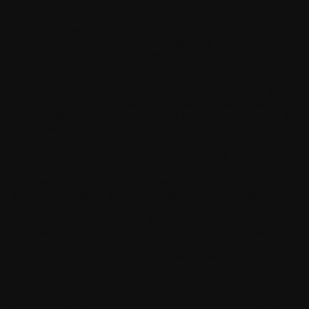
Votre Application ne doit envoyer aucune notification
push sans avoir préalablement obtenu le consentement de
l'utilisateur (par exemple, messages non sollicités,
publicité, promotions ou marketing direct de quelque
nature que ce soit, ou à des fins de phishing et de spam) ;
Votre Application ne doit envoyer aucun message à des
fins de phishing ou de spam, ni permettre des appels
téléphoniques anonymes ou des canulars, ni des envois de
SMS/MMS.
8. Propriété et droits de propriété intellectuelle
Le Logiciel et tous les droits, y compris sans limitation le titre de
propriété et les droits de propriété intellectuelle y afférents,
appartiennent à Withings et/ou à ses concédants de licence et
affiliés et sont protégés par les dispositions des traités
internationaux et par toutes les autres lois nationales applicables
du pays dans lequel il est utilisé. La structure, l'organisation et le
code du Logiciel constituent des secrets commerciaux précieux
et des informations confidentielles de Withings et/ou de ses
concédants de licence et affiliés.
Aucun droit ou licence, explicite ou implicite, n'est accordé sur