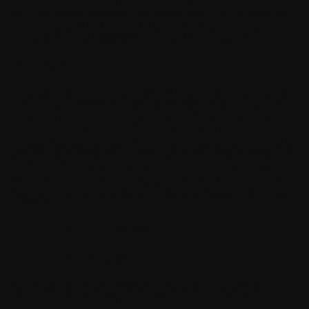
l'application ou en vous les envoyant par e-mail. Il vous incombe
de consulter régulièrement vos e-mails afin que nous puissions
vous contacter à tout moment. Les notifications envoyées sont
réputées avoir été transmises le jour de leur publication.
3.3. Preuve
Tous les échanges effectués via les Applications ou envoyés par
e-mail, tels qu'enregistrés dans les systèmes de WITHINGS et
conservés sur un support de stockage conforme aux normes
applicables, sont présumés fiables et les Parties les considéreront
comme authentiques jusqu'à preuve du contraire. La portée de la
preuve des informations délivrées par les systèmes informatiques
de WITHINGS, notamment la procédure du double-clic, à
savoir la vérification de ses engagements et leur confirmation, en
tant que signature électronique, constitue la validation du contrat
électronique.
IV. Dispositions diverses
4.1. Maintien des clauses
Si une disposition des présentes Conditions Générales est jugée
invalide ou inapplicable par un tribunal ou une juridiction