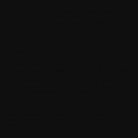
extensions associés, spécifiques au Logiciel particulier fourni.
Veuillez vous assurer de lire l'intégralité des conditions fournies,
car des restrictions importantes relatives à votre utilisation du
Logiciel sont souvent incluses en tant que conditions
supplémentaires.
Conditions générales
1. Acceptation
Le présent Accord de Licence Développeur Withings
(l'"Accord") régit Votre utilisation du Logiciel (tel que défini ci-
dessous) et les présentes conditions générales constituent un
accord entre Vous (personne physique ou entité) et Withings
Ltd., y compris ses affiliés et fournisseurs (collectivement
"Withings"), définissant les droits et responsabilités de Vous et
de Withings concernant le Logiciel.
Des conditions générales supplémentaires propres au Logiciel
fourni ou applicables à certaines parties du Logiciel ou aux
contenus, services, compléments et extensions associés peuvent
exister.
Vous n'êtes pas autorisé à utiliser le Logiciel si vous n'acceptez