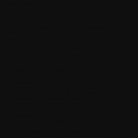
pas les présentes conditions générales.
2. Définitions
"Application"
désigne un ou plusieurs programmes logiciels
développés par Vous conformément aux exigences énoncées
dans le présent Accord et à la documentation fournie par
Withings, sous votre propre marque ou marque commerciale, y
compris les correctifs de bogues, les mises à jour, les
améliorations et les nouvelles versions de ces programmes
logiciels.
"Utilisateurs Autorisés"
désigne Vous et vos employés et sous-
traitants ou, si Vous êtes un établissement d'enseignement, votre
corps enseignant et votre personnel, selon le cas, qui (a)
disposent chacun d'un compte valide auprès de Withings, (b) ont
un besoin démontrable de connaître ou d'utiliser le Logiciel afin
de développer et de tester des Applications, et (c) dans la mesure
où ces personnes auront accès à des Informations
Confidentielles, ont chacune conclu avec Vous des accords écrits
et contraignants pour protéger l'utilisation non autorisée et la
divulgation de ces Informations Confidentielles.
"Logiciel"
désigne (i) le produit logiciel de l'API Withings dédié
à la santé numérique (code source et/ou code objet selon le cas),