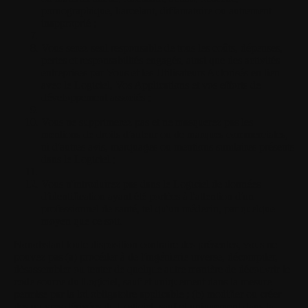
pornographique, harcelant, diffamatoire ou autrement
inapproprié ;
Vous serez seul responsable de tous les coûts, dépenses,
pertes et responsabilités engagés, ainsi que des activités
entreprises par Vous et les Utilisateurs Autorisés en lien
avec le Logiciel, Vos Applications et vos efforts de
développement associés ;
Vous ne supprimerez pas et ne masquerez pas les
mentions de droits d'auteur ou de marques commerciales,
ni d'autres avis, marquages ou mentions similaires présents
dans le Logiciel ;
Vous n'introduirez pas dans le Logiciel de données
d'identification ayant été portées à l'attention d'un
professionnel de santé, tel qu'un médecin, par quelque
moyen que ce soit.
Nonobstant toute disposition contraire des présentes, vous ne
pouvez pas (a) procéder à de l'ingénierie inverse, décompiler,
désassembler ou tenter de quelque autre manière de découvrir le
code source du Logiciel, sauf et uniquement dans la mesure
permise par la loi obligatoire applicable ; (b) modifier ou créer
des œuvres dérivées du Logiciel, sauf et uniquement dans la