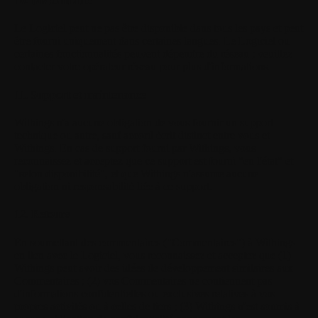
10. Disponibilité
Le Logiciel peut ne pas être disponible dans tous les pays et peut
être fourni uniquement dans certaines langues. Le Logiciel ou
certaines fonctionnalités peuvent dépendre du réseau ; veuillez
contacter votre opérateur réseau pour plus d'informations.
11. Support et maintenance
Withings n'a aucune obligation de vous fournir un support
technique ou autre, sauf accord écrit distinct entre vous et
Withings. En cas de support fourni par Withings, vous
reconnaissez et acceptez que ce support est fourni "en l'état" et
"selon disponibilité", et que Withings n'assume aucune
obligation ni responsabilité liée à ce support.
12. Retours
En soumettant des commentaires ("Commentaires") à Withings
en lien avec le Logiciel, vous reconnaissez et acceptez que (1)
Withings peut avoir des idées de développement similaires aux
Commentaires ; (2) vos Commentaires ne contiennent pas
d'informations confidentielles ou exclusives relatives à vos
propres activités ou à celles de tiers ; (3) Withings n'est soumis à