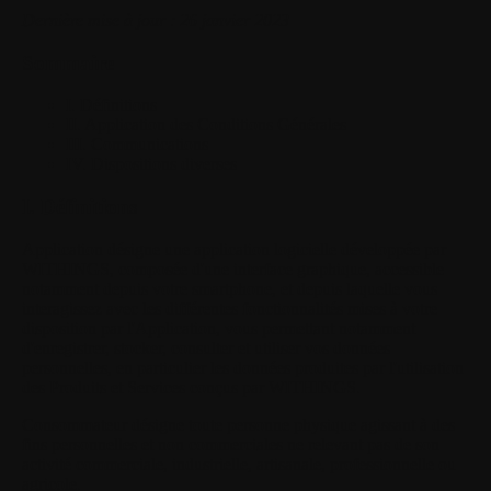
Dernière mise à jour : 26 janvier 2023
Sommaire
I. Définitions
II. Application des Conditions Générales
III. Communications
IV. Dispositions diverses
I. Définitions
Application
désigne une application logicielle développée par
WITHINGS, composée d'une interface graphique, accessible
notamment depuis votre smartphone, et depuis laquelle vous
interagissez avec les différentes fonctionnalités mises à votre
disposition par l'Application, vous permettant notamment
d'enregistrer, stocker, consulter et utiliser vos données
personnelles, en particulier les données produites par l'utilisation
des Produits et Services conçus par WITHINGS.
Consommateur
désigne toute personne physique agissant à des
fins personnelles et non commerciales ne relevant pas de son
activité commerciale, industrielle, artisanale, professionnelle ou
agricole.