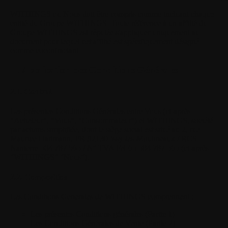
WITHINGS
ou Nous doit être compris comme incluant chaque
entité du Groupe WITHINGS. Toute référence à un affilié du
Groupe WITHINGS est réputée s'appliquer uniquement au
document pour lequel cet affilié est spécifiquement désigné
comme cocontractant.
II. Application des Conditions Générales
2.1. Contrat
Les présentes Conditions Générales entre Vous (ci-après
"Acheteur", "Vous", "Consommateur") et WITHINGS, société
par actions simplifiée, dont le siège social est situé au 2, rue
Maurice Hartmann, FR-92130 Issy-les-Moulineaux / RCS
Nanterre 504 787 565 / N° TVA FR 65 504 787 565 (ci-après
"WITHINGS" "Nous").
2.2. Composition
Les Conditions Générales de WITHINGS comprennent :
Les présentes Conditions générales (Partie 1)
Les Conditions Générales de Vente (Partie 2)