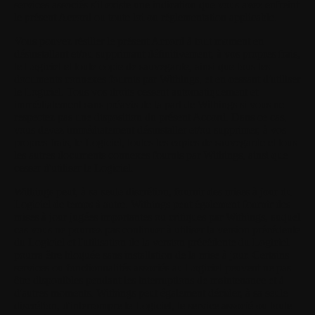
services associés s'il existe une indication que vous avez enfreint
le présent Accord ou toute loi ou réglementation applicable.
Vous pouvez résilier le présent Accord à tout moment en
désinstallant et/ou supprimant définitivement, à vos propres frais,
le Logiciel et toute copie de sauvegarde, ainsi que tous les
documents connexes fournis par Withings, et en cessant d'utiliser
le Logiciel. Tous vos droits cessent automatiquement et
immédiatement sans préavis de la part de Withings si vous ne
respectez pas une disposition du présent Accord. Dans ce cas,
vous devez immédiatement désinstaller et/ou supprimer, à vos
propres frais, le Logiciel, toutes les copies de sauvegarde et tous
les autres documents connexes fournis par Withings, ainsi que
cesser d'utiliser le Logiciel.
Withings peut, à sa seule discrétion, fournir des mises à jour du
Logiciel de temps à autre. Withings peut également fournir des
mises à jour jugées importantes ou critiques par Withings, auquel
cas vous ne pourrez pas continuer à utiliser la version précédente
du Logiciel et l'utilisation de la version précédente du Logiciel
pourra être bloquée sans installation de la mise à jour. Certains
services ou fonctionnalités associés au Logiciel peuvent ne pas
être disponibles pendant les interruptions de maintenance et à
d'autres moments. Withings peut également décider, à sa seule
discrétion, d'interrompre le Logiciel, le service associé ou toute