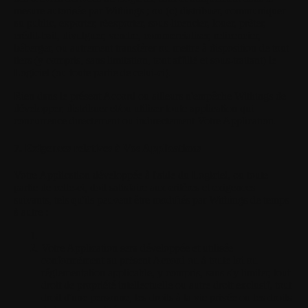
mesure autorisée par Withings ; ou (c) distribuer, communiquer
au public, exporter, réexporter, sous-licencier, louer, prêter,
crédit-bail, divulguer, vendre, commercialiser, relicencier,
héberger, ou autrement transférer ou mettre à disposition de tout
tiers (y compris, sans limitation, tout affilié et sous-traitant) le
Logiciel (ou toute partie de celui-ci).
Rien dans le présent Accord ou ailleurs n'empêche Withings de
développer, distribuer et/ou utiliser toute application qui
concurrence directement ou indirectement Votre Application.
7. Exigences relatives à Vos Applications
Votre Application développée à l'aide du Logiciel, ou toute
partie de celle-ci, doit satisfaire aux critères et exigences
suivants, tels qu'ils peuvent être modifiés par Withings de temps
à autre :
Votre Application sera développée et utilisée
conformément au présent Accord ou à toute loi ou
réglementation applicable, y compris, sans s'y limiter, tout
droit de propriété intellectuelle ou autre droit exclusif, tout
droit d'une personne, les droits à la vie privée ou les droits