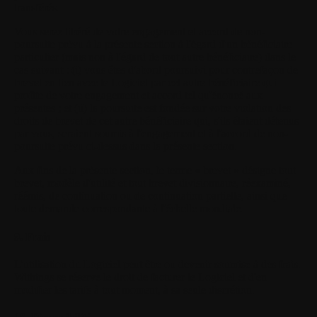
transférés.
Vous serez libéré de votre engagement et accord de non-
poursuite prévu à la présente section à l'égard d'un bénéficiaire
particulier (mais non à l'égard de tout autre bénéficiaire) dans le
cas suivant : (i) vous êtes d'abord poursuivi pour contrefaçon de
brevet en lien avec le Logiciel par cet autre bénéficiaire qui
profite de votre engagement et accord tel qu'énoncé aux
présentes ; et (ii) la poursuite est fondée sur votre violation des
droits de brevet de cet autre bénéficiaire qui, s'ils étaient détenus
par vous, seraient soumis à l'engagement et à l'accord de non-
poursuite prévu ci-dessus dans la présente section.
Aux fins de la présente section, le terme « brevet » désigne tout
brevet, modèle d'utilité et tout brevet divisionnaire, réexaminé,
réémis, de continuation ou de continuation partielle, ainsi que
toute demande correspondante à l'échelle mondiale.
9. Frais
L'utilisation du Logiciel peut être ou devenir soumise à des frais.
Withings se réserve le droit de facturer le Logiciel et d'en
modifier les tarifs à tout moment, à sa seule discrétion.