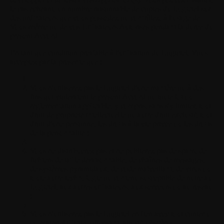
le cas échéant, un nombre raisonnable de copies du Logiciel sur
des ordinateurs que vous possédez ou contrôlez, à l'usage de
Vous-même ou de vos Utilisateurs Autorisés pendant la durée du
présent Accord.
En tant que condition préalable à l'utilisation du Logiciel, Vous
acceptez par la présente que :
Vous n'utiliserez pas le Logiciel d'une manière ou à des
fins qui violeraient le présent Accord ou toute loi ou
réglementation applicable, y compris, sans s'y limiter, tout
droit de propriété intellectuelle ou autre droit exclusif, tout
droit d'une personne, les droits à la vie privée ou les droits
de la personnalité ;
Vous ne distribuerez pas et ne publierez pas de spam, de
fichiers de taille déraisonnable, de chaînes de messages,
de systèmes pyramidaux, de code malveillant, de virus ou
toute autre technologie ou contenu susceptible de nuire au
Logiciel, aux autres utilisateurs, aux serveurs ou au réseau
;
Vous n'utiliserez pas le Logiciel en lien avec tout contenu
ou matériel illicite, offensant, abusif, obscène,