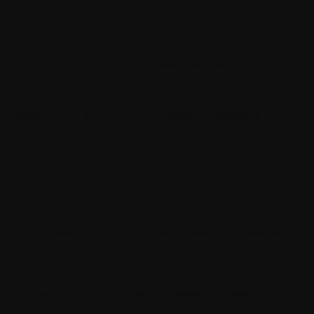
3. Éligibilité
Vous devez être légalement compétent pour exécuter le présent
Accord. Vous devez donc avoir atteint l'âge légal de la majorité
dans la juridiction dans laquelle vous résidez (au moins 18 ans
dans la plupart des pays) et avoir le droit et l'autorité de conclure
le présent Accord en votre propre nom, ou si vous concluez le
présent Accord au nom de votre entreprise, organisation ou autre
entité, vous avez le droit et l'autorité de lier juridiquement votre
entreprise, organisation ou autre entité aux termes et obligations
du présent Accord.
4. Inscription et résiliation
Vous acceptez de fournir des informations véridiques et
complètes lors de votre inscription au Logiciel et de maintenir
ces informations à jour. Fournir des informations trompeuses sur
votre identité est interdit.
Vous pouvez résilier votre ou vos inscription(s) si vous ne
souhaitez plus utiliser le Logiciel. Après résiliation, vous ne
pourrez plus accéder au Logiciel. Withings peut résilier ou
restreindre votre accès à tout ou partie du Logiciel ou des