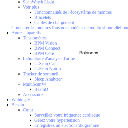
ScanWatch Light
Voir plus
Fonctionnalités de l'écosystème de montres
Bracelets
Câbles de chargement
Comparer les montres
Tous nos modèles de montres
Pour elle
Pour
Autres appareils
Tensiomètres
BPM Vision
BPM Connect
Balances
BPM Core
Laboratoire d'analyse d'urine
U-Scan Calci
U-Scan Nutrio
Tracker de sommeil
Sleep Analyzer
MultiScan™
BeamO
Accessoires
Withings+
Besoin
Cœur
Surveillez votre fréquence cardiaque
Gérez votre hypertension
Enregistrez un électrocardiogramme