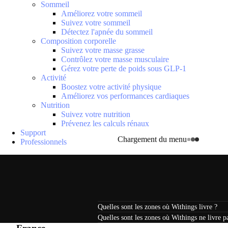
Sommeil
Améliorez votre sommeil
Suivez votre sommeil
Détectez l'apnée du sommeil
Composition corporelle
Suivez votre masse grasse
Contrôlez votre masse musculaire
Gérez votre perte de poids sous GLP-1
Activité
Boostez votre activité physique
Améliorez vos performances cardiaques
Nutrition
Suivez votre nutrition
Prévenez les calculs rénaux
Support
Chargement du menu
Professionnels
Quelles sont les zones où Withings livre ?
Quelles sont les zones où Withings ne livre p