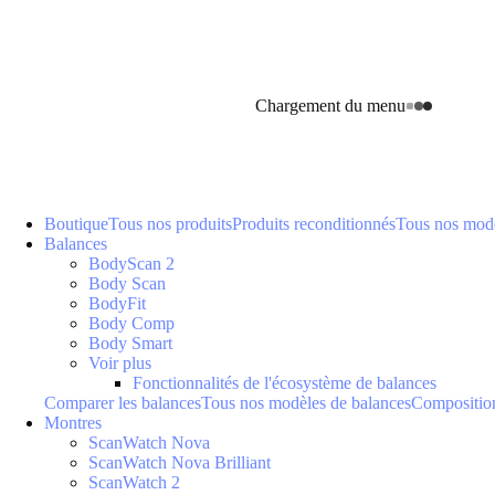
Chargement du menu
Boutique
Tous nos produits
Produits reconditionnés
Tous nos modè
Balances
BodyScan 2
Body Scan
BodyFit
Body Comp
Body Smart
Voir plus
Fonctionnalités de l'écosystème de balances
Comparer les balances
Tous nos modèles de balances
Composition
Montres
ScanWatch Nova
ScanWatch Nova Brilliant
ScanWatch 2