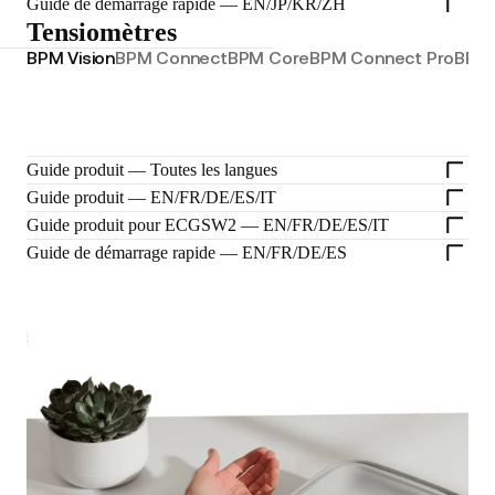
Guide de démarrage rapide — EN/JP/KR/ZH
Tensiomètres
BPM Vision
BPM Connect
BPM Core
BPM Connect Pro
BPM 
Guide produit — Toutes les langues
Guide produit — EN/FR/DE/ES/IT
Guide produit pour ECGSW2 — EN/FR/DE/ES/IT
Guide de démarrage rapide — EN/FR/DE/ES