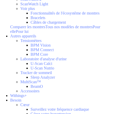
ScanWatch Light
Voir plus
Fonctionnalités de l'écosystème de montres
Bracelets
Câbles de chargement
Comparer les montres
Tous nos modèles de montres
Pour
elle
Pour lui
Autres appareils
Tensiomètres
BPM Vision
BPM Connect
BPM Core
Laboratoire d'analyse d'urine
U-Scan Calci
U-Scan Nutrio
Tracker de sommeil
Sleep Analyzer
MultiScan™
BeamO
Accessoires
Withings+
Besoin
Cœur
Surveillez votre fréquence cardiaque
Gérez votre hypertension