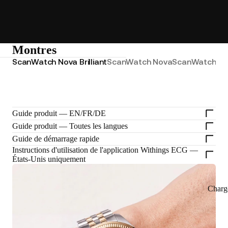
Montres
ScanWatch Nova Brilliant
ScanWatch Nova
ScanWatch 2
S
Guide produit — EN/FR/DE
Guide produit — Toutes les langues
Guide de démarrage rapide
Instructions d'utilisation de l'application Withings ECG —
États-Unis uniquement
Charg