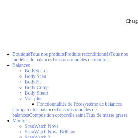
Charg
Boutique
Tous nos produits
Produits reconditionnés
Tous nos
modèles de balances
Tous nos modèles de montres
Balances
BodyScan 2
Body Scan
BodyFit
Body Comp
Body Smart
Voir plus
Fonctionnalités de l'écosystème de balances
Comparer les balances
Tous nos modèles de
balances
Composition corporelle saine
Taux de masse grasse
Montres
ScanWatch Nova
ScanWatch Nova Brilliant
ScanWatch 2