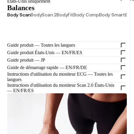
États-Unis uniquement
Balances
Body Scan
BodyScan 2
BodyFit
Body Comp
Body Smart
Bod
Guide produit — Toutes les langues
Guide produit États-Unis — EN/FR/ES
Guide produit — JP
Guide de démarrage rapide — EN/FR/DE
Instructions d'utilisation du moniteur ECG — Toutes les
langues
Instructions d'utilisation du moniteur Scan 2.0 États-Unis
— EN/FR/ES