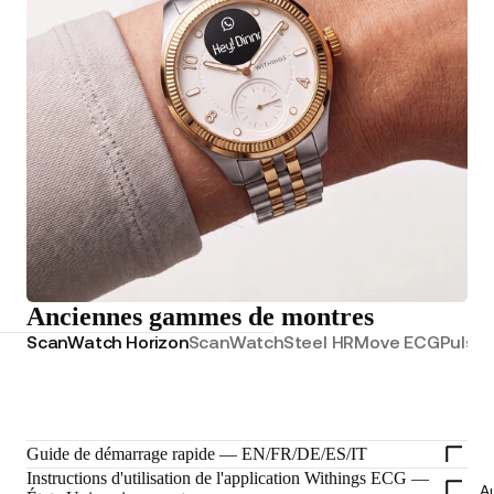
Anciennes gammes de montres
ScanWatch Horizon
ScanWatch
Steel HR
Move ECG
Pulse
Guide de démarrage rapide — EN/FR/DE/ES/IT
Instructions d'utilisation de l'application Withings ECG —
Au