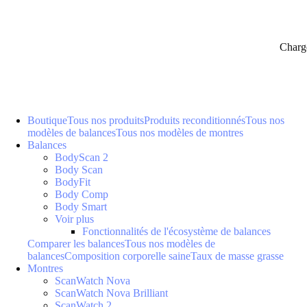
Charg
Boutique
Tous nos produits
Produits reconditionnés
Tous nos
modèles de balances
Tous nos modèles de montres
Balances
BodyScan 2
Body Scan
BodyFit
Body Comp
Body Smart
Voir plus
Fonctionnalités de l'écosystème de balances
Comparer les balances
Tous nos modèles de
balances
Composition corporelle saine
Taux de masse grasse
Montres
ScanWatch Nova
ScanWatch Nova Brilliant
ScanWatch 2