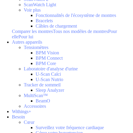
ScanWatch Light
Voir plus
Fonctionnalités de l'écosystème de montres
Bracelets
Câbles de chargement
Comparer les montres
Tous nos modèles de montres
Pour
elle
Pour lui
Autres appareils
Tensiomètres
BPM Vision
BPM Connect
BPM Core
Laboratoire d'analyse d'urine
U-Scan Calci
U-Scan Nutrio
Tracker de sommeil
Sleep Analyzer
MultiScan™
BeamO
Accessoires
Withings+
Besoin
Cœur
Surveillez votre fréquence cardiaque
Gérez votre hypertension