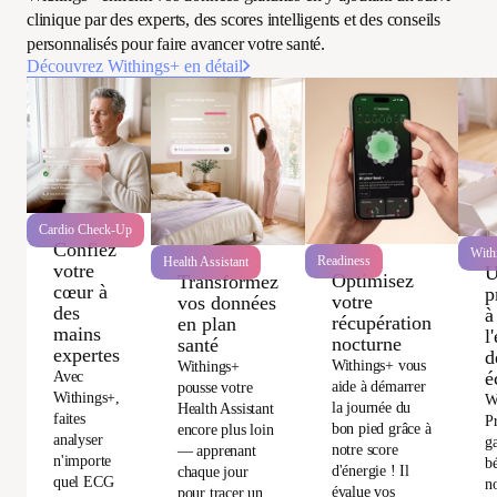
clinique par des experts, des scores intelligents et des conseils
personnalisés pour faire avancer votre santé.
Découvrez Withings+ en détail
Cardio Check-Up
Confiez
With
Readiness
Health Assistant
votre
U
Optimisez
Transformez
cœur à
p
votre
vos données
des
à
récupération
en plan
mains
l
nocturne
santé
expertes
d
Withings+ vous
Withings+
é
Avec
aide à démarrer
pousse votre
Withings+,
W
la journée du
Health Assistant
faites
P
bon pied grâce à
encore plus loin
analyser
ga
notre score
— apprenant
n'importe
bé
d'énergie ! Il
chaque jour
quel ECG
no
évalue vos
pour tracer un