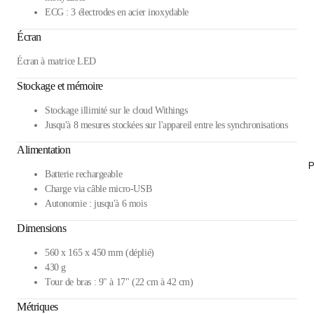
ECG : 3 électrodes en acier inoxydable
Écran
Écran à matrice LED
Stockage et mémoire
Stockage illimité sur le cloud Withings
Jusqu'à 8 mesures stockées sur l'appareil entre les synchronisations
Alimentation
P
Batterie rechargeable
Charge via câble micro-USB
Autonomie : jusqu'à 6 mois
Dimensions
560 x 165 x 450 mm (déplié)
430 g
Tour de bras : 9" à 17" (22 cm à 42 cm)
Métriques