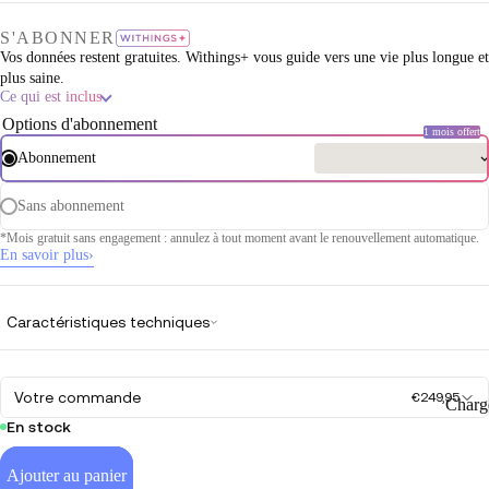
S'ABONNER
Vos données restent gratuites. Withings+ vous guide vers une vie plus longue et
plus saine.
Ce qui est inclus
Options d'abonnement
1 mois offert
Abonnement
Sans abonnement
*Mois gratuit sans engagement : annulez à tout moment avant le renouvellement automatique.
En savoir plus
›
Caractéristiques techniques
Votre commande
€249,95
Charg
En stock
Ajouter au panier