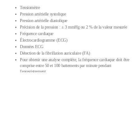
Tensiomètre
Pression artérielle systolique
Pression artérielle diastolique
Précision de la pression : ± 3 mmHg ou 2 % de la valeur mesurée
Fréquence cardiaque
Électrocardiogramme (ECG)
Données ECG
Détection de la fibrillation auriculaire (FA)
Pour obtenir une analyse complète, la fréquence cardiaque doit être
comprise entre 50 et 100 battements par minute pendant
l'enregistrement.
Stéthoscope numérique
€249,95
–
Ajouter au panier
Détection des valvulopathies cardiaques
L'application Withings
Disponible sur : App Store (iOS), Google Play Store (Android)
Compatible avec Apple Health, Google Health Connect & Google
Fit
Tableau de bord web de l'application Withings
iPhone, iPad ou iPod touch (iOS 18 et supérieur), ou appareil
Android (OS 12 et supérieur)