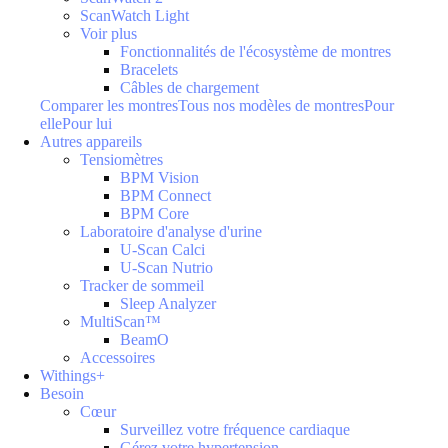
ScanWatch Light
Voir plus
Fonctionnalités de l'écosystème de montres
Bracelets
Câbles de chargement
Comparer les montres
Tous nos modèles de montres
Pour
elle
Pour lui
Autres appareils
Tensiomètres
BPM Vision
BPM Connect
BPM Core
Laboratoire d'analyse d'urine
U-Scan Calci
U-Scan Nutrio
Tracker de sommeil
Sleep Analyzer
MultiScan™
BeamO
Accessoires
Withings+
Besoin
Cœur
Surveillez votre fréquence cardiaque
Gérez votre hypertension