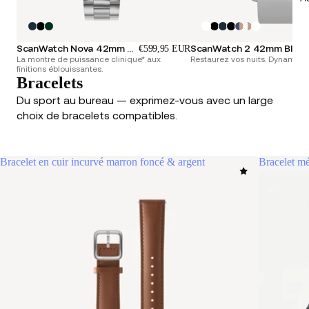
ScanWatch Nova 42mm Bleue
ScanWatch 2 42mm Blanche & Argen
€599,95 EUR
La montre de puissance clinique* aux
Restaurez vos nuits. Dynamisez
finitions éblouissantes.
Bracelets
Du sport au bureau — exprimez-vous avec un large
choix de bracelets compatibles.
Bracelet en cuir incurvé marron foncé & argent
Bracelet mé