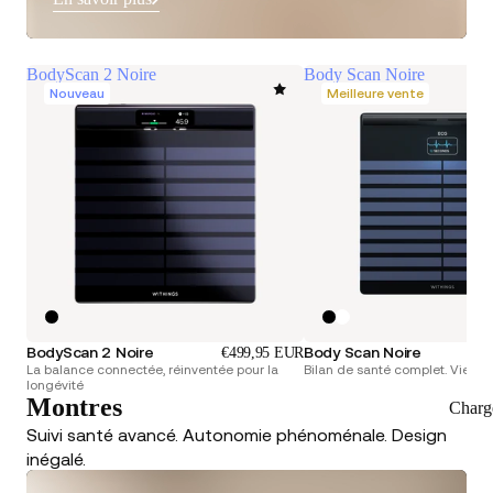
BodyScan 2 Noire
Body Scan Noire
Nouveau
Meilleure vente
BodyScan 2 Noire
Body Scan Noire
€499,95 EUR
La balance connectée, réinventée pour la
Bilan de santé complet. Vie pr
longévité
Montres
Charg
Suivi santé avancé. Autonomie phénoménale. Design
inégalé.