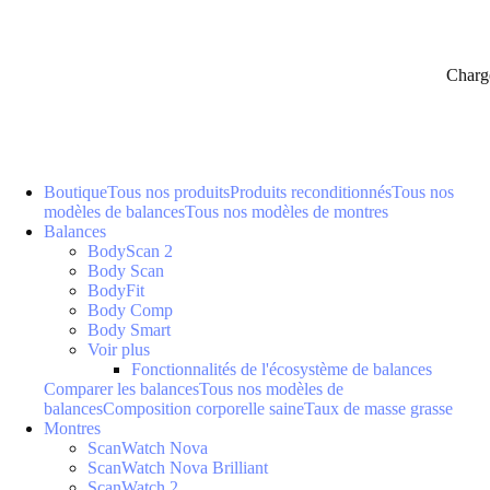
Charg
Boutique
Tous nos produits
Produits reconditionnés
Tous nos
modèles de balances
Tous nos modèles de montres
Balances
BodyScan 2
Body Scan
BodyFit
Body Comp
Body Smart
Voir plus
Fonctionnalités de l'écosystème de balances
Comparer les balances
Tous nos modèles de
balances
Composition corporelle saine
Taux de masse grasse
Montres
ScanWatch Nova
ScanWatch Nova Brilliant
ScanWatch 2