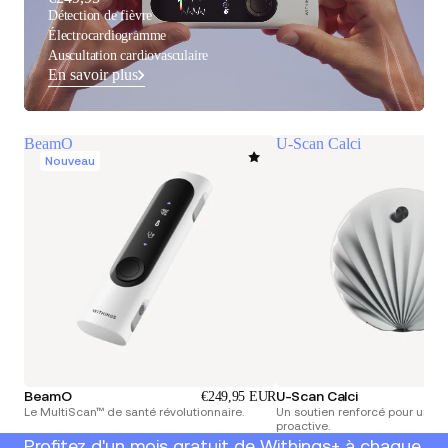
Détection de fièvre
Électrocardiogramme
Auscultation cardiovasculaire
En savoir plus
BeamO
U-Scan Calci
Nouveau
BeamO
U-Scan Calci
€249,95 EUR
Le MultiScan™ de santé révolutionnaire.
Un soutien renforcé pour une s
proactive.
Profitez d'un mois gratuit de Withings+ à chaque