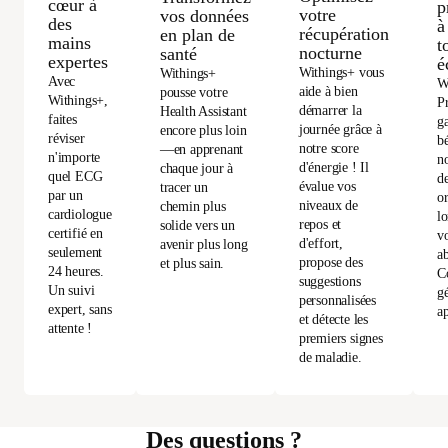
cœur à
p
votre
vos données
des
à
récupération
en plan de
mains
t
nocturne
santé
expertes
é
Withings+ vous
Withings+
Avec
W
aide à bien
pousse votre
Withings+,
P
démarrer la
Health Assistant
faites
ga
journée grâce à
encore plus loin
réviser
bé
notre score
—en apprenant
n'importe
no
d'énergie ! Il
chaque jour à
quel ECG
d
évalue vos
tracer un
par un
or
niveaux de
chemin plus
cardiologue
l
repos et
solide vers un
certifié en
vo
d'effort,
avenir plus long
seulement
a
propose des
et plus sain.
24 heures.
C
suggestions
Un suivi
gé
personnalisées
expert, sans
ap
et détecte les
attente !
premiers signes
de maladie.
Des questions ?