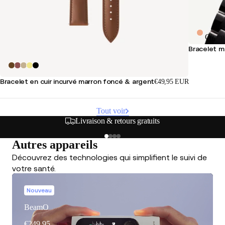
Charg
Bracelet mé
Bracelet en cuir incurvé marron foncé & argent
€49,95 EUR
Tout voir
Livraison & retours gratuits
Autres appareils
Découvrez des technologies qui simplifient le suivi de
votre santé.
Nouveau
BeamO
€249,95