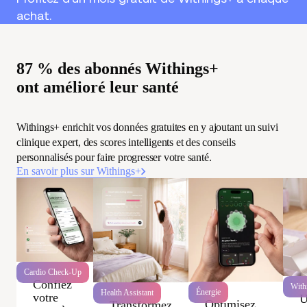
achat.
87 % des abonnés Withings+
ont amélioré leur santé
Withings+ enrichit vos données gratuites en y ajoutant un suivi
clinique expert, des scores intelligents et des conseils
personnalisés pour faire progresser votre santé.
En savoir plus sur Withings+
Cardio Check-Up
Confiez
With
Énergie
Health Assistant
votre
U
Optimisez
Transformez