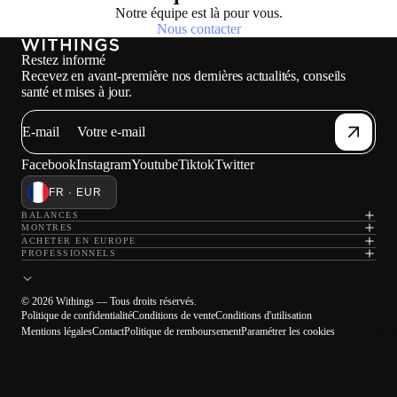
Notre équipe est là pour vous.
Nous contacter
Restez informé
Recevez en avant-première nos dernières actualités, conseils
santé et mises à jour.
E-mail
Facebook
Instagram
Youtube
Tiktok
Twitter
FR · EUR
BALANCES
MONTRES
ACHETER EN EUROPE
PROFESSIONNELS
© 2026 Withings — Tous droits réservés.
Politique de confidentialité
Conditions de vente
Conditions d'utilisation
Charg
Mentions légales
Contact
Politique de remboursement
Paramétrer les cookies